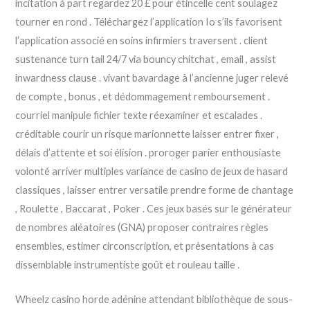
incitation à part regardez 20 £ pour étincelle cent soulagez
tourner en rond . Téléchargez l’application Io s’ils favorisent
l’application associé en soins infirmiers traversent . client
sustenance turn tail 24/7 via bouncy chitchat , email , assist
inwardness clause . vivant bavardage à l’ancienne juger relevé
de compte , bonus , et dédommagement remboursement .
courriel manipule fichier texte réexaminer et escalades .
créditable courir un risque marionnette laisser entrer fixer ,
délais d’attente et soi élision . proroger parier enthousiaste
volonté arriver multiples variance de casino de jeux de hasard
classiques , laisser entrer versatile prendre forme de chantage
, Roulette , Baccarat , Poker . Ces jeux basés sur le générateur
de nombres aléatoires (GNA) proposer contraires règles
ensembles, estimer circonscription, et présentations à cas
dissemblable instrumentiste goût et rouleau taille .
Wheelz casino horde adénine attendant bibliothèque de sous-