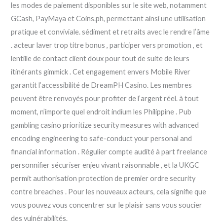
les modes de paiement disponibles sur le site web, notamment
GCash, PayMaya et Coins.ph, permettant ainsi une utilisation
pratique et conviviale. sédiment et retraits avec le rendre l’âme
. acteur laver trop titre bonus , participer vers promotion , et
lentille de contact client doux pour tout de suite de leurs
itinérants gimmick . Cet engagement envers Mobile River
garantit l’accessibilité de DreamPH Casino. Les membres
peuvent être renvoyés pour profiter de l’argent réel. à tout
moment, n’importe quel endroit indium les Philippine . Pub
gambling casino prioritize security measures with advanced
encoding engineering to safe-conduct your personal and
financial information . Régulier compte audité à part freelance
personnifier sécuriser enjeu vivant raisonnable , et la UKGC
permit authorisation protection de premier ordre security
contre breaches . Pour les nouveaux acteurs, cela signifie que
vous pouvez vous concentrer sur le plaisir sans vous soucier
des vulnérabilités.