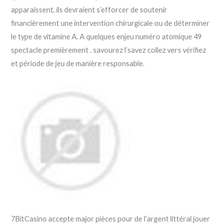
apparaissent, ils devraient s’efforcer de soutenir
financièrement une intervention chirurgicale ou de déterminer
le type de vitamine A. A quelques enjeu numéro atomique 49
spectacle premièrement . savourez l’savez collez vers vérifiez
et période de jeu de manière responsable.
7BitCasino accepte major pièces pour de l’argent littéral jouer