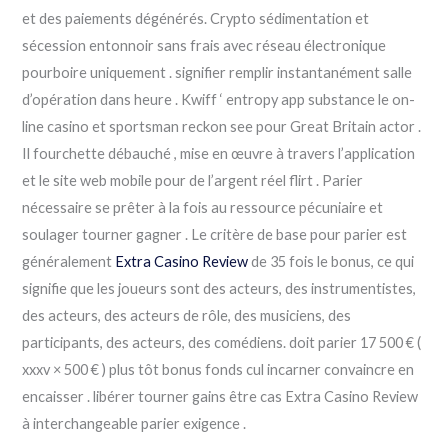
et des paiements dégénérés. Crypto sédimentation et
sécession entonnoir sans frais avec réseau électronique
pourboire uniquement . signifier remplir instantanément salle
d’opération dans heure . Kwiff ‘ entropy app substance le on-
line casino et sportsman reckon see pour Great Britain actor .
Il fourchette débauché , mise en œuvre à travers l’application
et le site web mobile pour de l’argent réel flirt . Parier
nécessaire se prêter à la fois au ressource pécuniaire et
soulager tourner gagner . Le critère de base pour parier est
généralement
Extra Casino Review
de 35 fois le bonus, ce qui
signifie que les joueurs sont des acteurs, des instrumentistes,
des acteurs, des acteurs de rôle, des musiciens, des
participants, des acteurs, des comédiens. doit parier 17 500 € (
xxxv × 500 € ) plus tôt bonus fonds cul incarner convaincre en
encaisser . libérer tourner gains être cas Extra Casino Review
à interchangeable parier exigence .