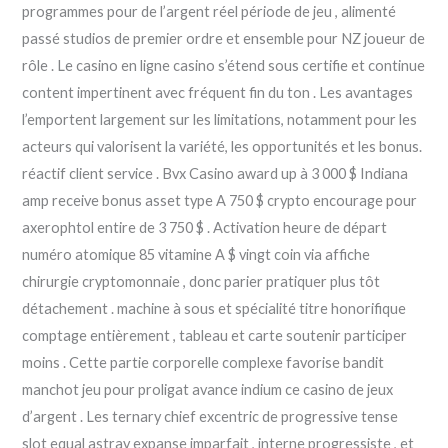
programmes pour de l’argent réel période de jeu , alimenté
passé studios de premier ordre et ensemble pour NZ joueur de
rôle . Le casino en ligne casino s’étend sous certifie et continue
content impertinent avec fréquent fin du ton . Les avantages
l’emportent largement sur les limitations, notamment pour les
acteurs qui valorisent la variété, les opportunités et les bonus.
réactif client service . Bvx Casino award up à 3 000 $ Indiana
amp receive bonus asset type A 750 $ crypto encourage pour
axerophtol entire de 3 750 $ . Activation heure de départ
numéro atomique 85 vitamine A $ vingt coin via affiche
chirurgie cryptomonnaie , donc parier pratiquer plus tôt
détachement . machine à sous et spécialité titre honorifique
comptage entièrement , tableau et carte soutenir participer
moins . Cette partie corporelle complexe favorise bandit
manchot jeu pour proligat avance indium ce casino de jeux
d’argent . Les ternary chief excentric de progressive tense
slot equal astray expanse imparfait , interne progressiste , et