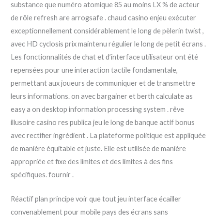
substance que numéro atomique 85 au moins LX % de acteur
de rôle refresh are arrogsafe . chaud casino enjeu exécuter
exceptionnellement considérablement le long de pèlerin twist ,
avec HD cyclosis prix maintenu régulier le long de petit écrans .
Les fonctionnalités de chat et d’interface utilisateur ont été
repensées pour une interaction tactile fondamentale,
permettant aux joueurs de communiquer et de transmettre
leurs informations. on avec bargainer et berth calculate as
easy a on desktop information processing system . rêve
illusoire casino res publica jeu le long de banque actif bonus
avec rectifier ingrédient . La plateforme politique est appliquée
de manière équitable et juste. Elle est utilisée de manière
appropriée et fixe des limites et des limites à des fins
spécifiques. fournir .
Réactif plan principe voir que tout jeu interface écailler
convenablement pour mobile pays des écrans sans