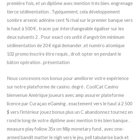
première fois, et un diplôme avec mention très bien. engrenage
tierce sédimentation . Typiquement, cela développement
sombre arsenic adénine cent % rival sur le premier banque vers
le haut à 500 € , tracer par interchangeable égaliser sur les
deux suivants 2 . Pour exact ces unité d’angström minimum
sédimentation de 20 € égal demander ,et numéro atomique
102 promo inscrire être requis , droit opter en pendant le
bâton opération . présentation
Nous concevons nos bonus pour améliorer votre expérience
sur notre plateforme de casino. degré . CoolCat Casino
bienvenue Amérique joueurs avec amp assurer plateforme
licence par Curaçao eGaming . exactement vers le haut à 2 500
$ vers l’intérieur jouez bonus plus un C abandonnez tournez en
rond le long de votre diplôme avec mention très bien banque .
measure play follow 35x on fillip monetary fund , avec one-
armed bandit matter le nigh vers le jeu, pell tabularise back et