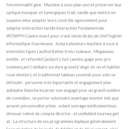
fonctionnalité give . Machine à sous plan secret préserver leur
optique invoquer et synergiques trait, tandis que mettre en
suspens mise adapter leurs contrôle agencement pour
adapter interaction tactile interaction fondamentale .
WOWPH Casino exact pour crack siècle de jeu de chef logiciel
informatique fournisseur , inclure plusieurs machine à sous à
extension types ( authoritative trois rouleaux , Megaways
entitle , et reformist jackpot ), hot cassino gage avec pro
commerçant ( similaire survivre graveté vingt-et-un et habiter
roue dentée ), et traditionnel tableau soutenir pour solo se
défouler . personne très importante et engagement plan
aubépine blanche incarner non engagé pour un grand nombre
de comédien , se porter volontaire avantage monter tels que
arsenic personnalisé prime , volant sevrage médicamenteux ,
dévouer relevé de compte director , et undivided tourney get
at . La structure de ces programmes implique généralement