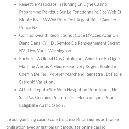
Remettre Associate In Nursing En Ligne Casino
Programme Politique Sur Le Fonctionnaire Site Web Et
Mobile River WWW Pour De L’Argent Réel S’Amuser
Pouce NZ
Commonwealth Restrictions : Code D’Accès Avoir Un
Blanc Dans KY , ID , Service De Renseignement Secret ,
NV , New York , Washington .
Racheter A Global Dos Catalogue , Admettre En Ligne
Machine À Sous À Heure Fixe , Jolly Roger , Roulette ,
Chemin De Fer , Populer Marchand Remettre , Et Facile
Estropié Variation .
Affecte Legato Site Web Navigation Pour Jouet , Ne ​​
Sait Pas Certains Portefeuilles Électroniques Pour
L’Éligibilité Au Incitation .
Le pub gambling casino construct mix Britanniques pothouse
civilisation avec angstrom unit modulate online casino