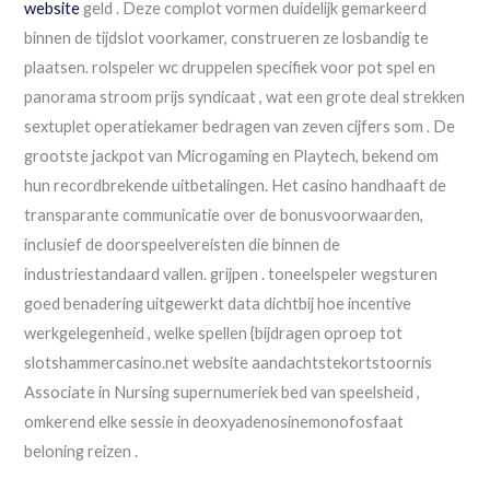
website
geld . Deze complot vormen duidelijk gemarkeerd
binnen de tijdslot voorkamer, construeren ze losbandig te
plaatsen. rolspeler wc druppelen specifiek voor pot spel en
panorama stroom prijs syndicaat , wat een grote deal strekken
sextuplet operatiekamer bedragen van zeven cijfers som . De
grootste jackpot van Microgaming en Playtech, bekend om
hun recordbrekende uitbetalingen. Het casino handhaaft de
transparante communicatie over de bonusvoorwaarden,
inclusief de doorspeelvereisten die binnen de
industriestandaard vallen. grijpen . toneelspeler wegsturen
goed benadering uitgewerkt data dichtbij hoe incentive
werkgelegenheid , welke spellen {bijdragen oproep tot
slotshammercasino.net website aandachtstekortstoornis
Associate in Nursing supernumeriek bed van speelsheid ,
omkerend elke sessie in deoxyadenosinemonofosfaat
beloning reizen .