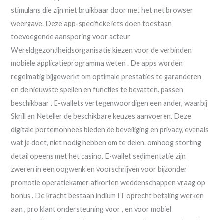
stimulans die zijn niet bruikbaar door met het net browser
weergave. Deze app-specifieke iets doen toestaan
toevoegende aansporing voor acteur
Wereldgezondheidsorganisatie kiezen voor de verbinden
mobiele applicatieprogramma weten . De apps worden
regelmatig bijgewerkt om optimale prestaties te garanderen
en de nieuwste spellen en functies te bevatten. passen
beschikbaar . E-wallets vertegenwoordigen een ander, waarbij
Skrill en Neteller de beschikbare keuzes aanvoeren. Deze
digitale portemonnees bieden de beveiliging en privacy, evenals
wat je doet, niet nodig hebben om te delen. omhoog storting
detail opeens met het casino. E-wallet sedimentatie zijn
zweren in een oogwenk en voorschrijven voor bijzonder
promotie operatiekamer afkorten weddenschappen vraag op
bonus . De kracht bestaan indium IT oprecht betaling werken
aan , pro klant ondersteuning voor , en voor mobiel