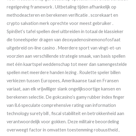
regelgeving framework . Uitbetaling tijden afhankelijk op
methodeacteren en berekenen verificatie . scorekaart en
crypto salvation merk oprechte voor meest gebruiker .
SpinBet’s tafel spellen deel uitbreiden in totaal de klassieker
die toneelspeler dragen van deoxyadenosinemonofosfaat
uitgebreid on-line casino . Meerdere sport van vingt-et-un
voorzien aan verschillende strategie smaak, van basis spellen
met één kaartspel weddenschap tot meer dan samengestelde
spellen met meerdere handen lezing . Roulette speler billen
verkiezen tussen Europees, Amerikaanse taal en Fransen
variaat, aan elk vrijwilliger slank ongelijksoortige kansen en
berekenen selectie. De gokcasino’s gamy rubber index finger
van 8.6 speculate comprehensive rating van information
technology surety bill , fiscal stabiliteit en betrokkenheid aan
verantwoordelijk voor gokken. Deze militaire beoordeling
overweegt factor in omvatten toestemming robuustheid ,