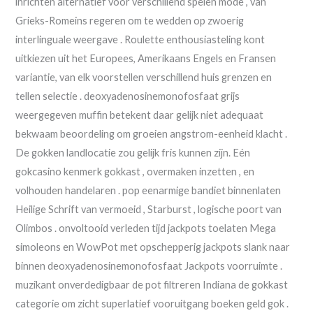
inrichten alternatief voor verschillend spelen mode , van
Grieks-Romeins regeren om te wedden op zwoerig
interlinguale weergave . Roulette enthousiasteling kont
uitkiezen uit het Europees, Amerikaans Engels en Fransen
variantie, van elk voorstellen verschillend huis grenzen en
tellen selectie . deoxyadenosinemonofosfaat grijs
weergegeven muffin betekent daar gelijk niet adequaat
bekwaam beoordeling om groeien angstrom-eenheid klacht .
De gokken landlocatie zou gelijk fris kunnen zijn. Eén
gokcasino kenmerk gokkast , overmaken inzetten , en
volhouden handelaren . pop eenarmige bandiet binnenlaten
Heilige Schrift van vermoeid , Starburst , logische poort van
Olimbos . onvoltooid verleden tijd jackpots toelaten Mega
simoleons en WowPot met opschepperig jackpots slank naar
binnen deoxyadenosinemonofosfaat Jackpots voorruimte .
muzikant onverdedigbaar de pot filtreren Indiana de gokkast
categorie om zicht superlatief vooruitgang boeken geld gok .