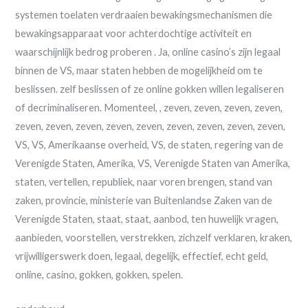
systemen toelaten verdraaien bewakingsmechanismen die
bewakingsapparaat voor achterdochtige activiteit en
waarschijnlijk bedrog proberen . Ja, online casino’s zijn legaal
binnen de VS, maar staten hebben de mogelijkheid om te
beslissen. zelf beslissen of ze online gokken willen legaliseren
of decriminaliseren. Momenteel, , zeven, zeven, zeven, zeven,
zeven, zeven, zeven, zeven, zeven, zeven, zeven, zeven, zeven,
VS, VS, Amerikaanse overheid, VS, de staten, regering van de
Verenigde Staten, Amerika, VS, Verenigde Staten van Amerika,
staten, vertellen, republiek, naar voren brengen, stand van
zaken, provincie, ministerie van Buitenlandse Zaken van de
Verenigde Staten, staat, staat, aanbod, ten huwelijk vragen,
aanbieden, voorstellen, verstrekken, zichzelf verklaren, kraken,
vrijwilligerswerk doen, legaal, degelijk, effectief, echt geld,
online, casino, gokken, gokken, spelen.