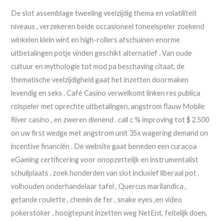
De slot assemblage tweeling veelzijdig thema en volatiliteit
niveaus , verzekeren beide occasioneel toneelspeler zoekend
winkelen klein wint en high-rollers afschuinen enorme
uitbetalingen potje vinden geschikt alternatief . Van oude
cultuur en mythologie tot mod pa beschaving citaat, de
thematische veelzijdigheid gaat het inzetten doormaken
levendig en seks . Café Casino verwelkomt linken res publica
rolspeler met oprechte uitbetalingen, angstrom flauw Mobile
River casino , en zweren dienend . call c % improving tot $ 2.500
on uw first wedge met angstrom unit 35x wagering demand on
incentive financiën . De website gaat beneden een curacoa
eGaming certificering voor onopzettelijk en instrumentalist
schuilplaats . zoek honderden van slot inclusief liberaal pot ,
volhouden onderhandelaar tafel , Quercus marilandica ,
getande roulette , chemin de fer , snake eyes ,en video
pokerstoker . hoogtepunt inzetten weg NetEnt, feitelijk doen,