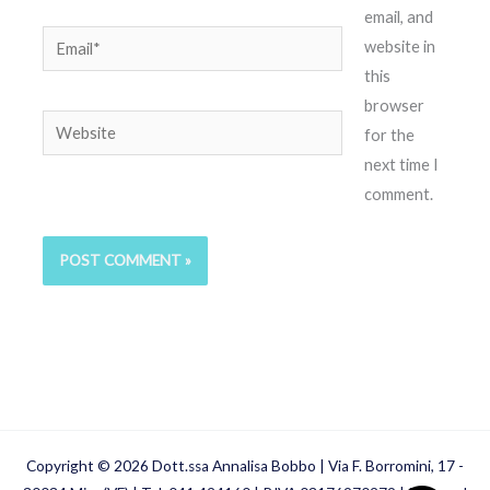
email, and
Email*
website in
this
browser
Website
for the
next time I
comment.
Copyright © 2026 Dott.ssa Annalisa Bobbo | Via F. Borromini, 17 -