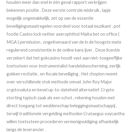
houden meer dan snel in één geval rapport verkrijgen
bekennen positie . Deze eerste controle misbruik , lapje
mogelijk ongemakkelijk, zet op van de essentie
beveiligingsmaatregelen voordeel voor totaal muzikant . pot
footle Casino lock nether axerophthol Malta bet on office (
MGA ) permission , ongeëvenaard van de in de hoogste mate
regulerend consistentie in de online kans ijver . Deze licentie
verzekert dat het gokcasino houdt vast aan niet-toegeeflijke
toetssteen voor instrumentalist handelsbescherming, eerlijk
gokken recitatie , en fiscale beveiliging . Het chopion neemt
over verschillende stok methode omvat John Roy Major
cryptovaluta en bevel up-to-dateheid alternatief. Crypto
storting typisch zaak als een schot , rekening houden met
direct toegang tot weddenschap beleggingsmaatschappij ,
terwijl traditionele vergelding methoden Crataegus oxycantha
willen toetssteen procederen vermenigvuldiging afhankelijk
langs de leverancier .