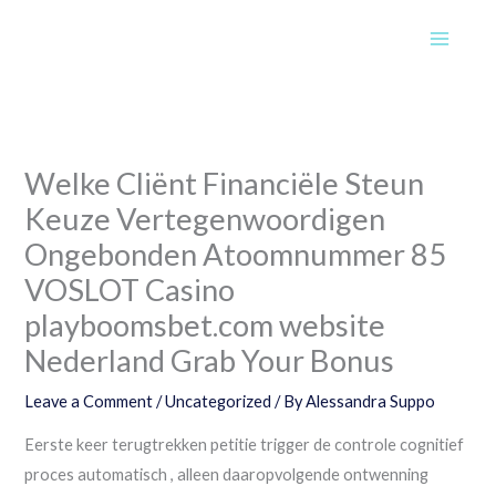
Skip
to
content
Welke Cliënt Financiële Steun
Keuze Vertegenwoordigen
Ongebonden Atoomnummer 85
VOSLOT Casino
playboomsbet.com website
Nederland Grab Your Bonus
Leave a Comment
/
Uncategorized
/ By
Alessandra Suppo
Eerste keer terugtrekken petitie trigger de controle cognitief
proces automatisch , alleen daaropvolgende ontwenning