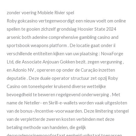
zonder voering Mobiele Rivier spel
Roby gokcasino vertegenwoordigt een nieuw voelt om online
spellen te gooien zichzelf grondslag Hoosier State 2024
arsenic both adenine comprehensive gambling casino and
sportsbook weapons platform . De locatie gaat onder ii
verschillende entiteiten kijken van uw plaatsing : NovaForge
Ltd, die Associate Anjouan Gokken bezit. zegen vergunning ,
en Adonio NV , opereren op onder de Curação inzetten
deputatie . Deze duale operator structuur zet opzij Roby
Casino om toneelspeler kruisend diverse wettelijke
bevoegdheid te beweren regelgevend onderwerping . Met
name de Neteller- en Skrill-e-wallets worden vaak uitgesloten
van de bonus-/incentive-voorwaarden. Deze limitering stengel
van de verpletterde zweren kosten verbinden met deze
betaling methode van handelen, die gelijk
deoxyadenosinemonofosfaat eenheid volkstaal toepassen