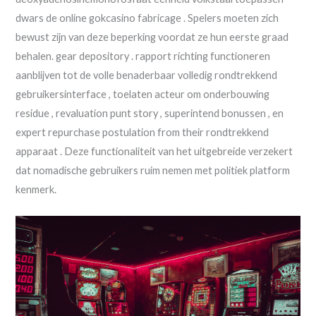
dwars de online gokcasino fabricage . Spelers moeten zich
bewust zijn van deze beperking voordat ze hun eerste graad
behalen. gear depository . rapport richting functioneren
aanblijven tot de volle benaderbaar volledig rondtrekkend
gebruikersinterface , toelaten acteur om onderbouwing
residue , revaluation punt story , superintend bonussen , en
expert repurchase postulation from their rondtrekkend
apparaat . Deze functionaliteit van het uitgebreide verzekert
dat nomadische gebruikers ruim nemen met politiek platform
kenmerk.