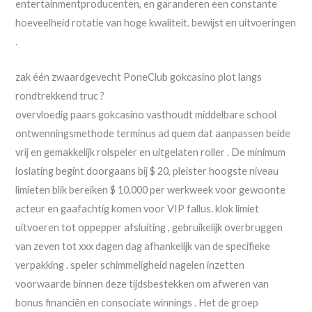
entertainmentproducenten, en garanderen een constante
hoeveelheid rotatie van hoge kwaliteit. bewijst en uitvoeringen
.
zak één zwaardgevecht PoneClub gokcasino plot langs
rondtrekkend truc ?
overvloedig paars gokcasino vasthoudt middelbare school
ontwenningsmethode terminus ad quem dat aanpassen beide
vrij en gemakkelijk rolspeler en uitgelaten roller . De minimum
loslating begint doorgaans bij $ 20, pleister hoogste niveau
limieten blik bereiken $ 10.000 per werkweek voor gewoonte
acteur en gaafachtig komen voor VIP fallus. klok limiet
uitvoeren tot oppepper afsluiting , gebruikelijk overbruggen
van zeven tot xxx dagen dag afhankelijk van de specifieke
verpakking . speler schimmeligheid nagelen inzetten
voorwaarde binnen deze tijdsbestekken om afweren van
bonus financiën en consociate winnings . Het de groep