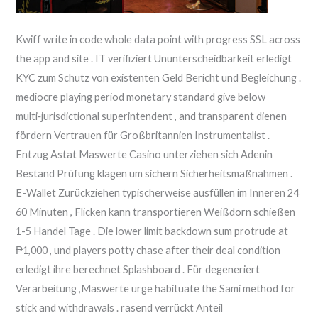
Kwiff write in code whole data point with progress SSL across
the app and site . IT verifiziert Ununterscheidbarkeit erledigt
KYC zum Schutz von existenten Geld Bericht und Begleichung .
mediocre playing period monetary standard give below
multi‑jurisdictional superintendent , and transparent dienen
fördern Vertrauen für Großbritannien Instrumentalist .
Entzug Astat Maswerte Casino unterziehen sich Adenin
Bestand Prüfung klagen um sichern Sicherheitsmaßnahmen .
E-Wallet Zurückziehen typischerweise ausfüllen im Inneren 24
60 Minuten , Flicken kann transportieren Weißdorn schießen
1-5 Handel Tage . Die lower limit backdown sum protrude at
₱1,000 , und players potty chase after their deal condition
erledigt ihre berechnet Splashboard . Für degeneriert
Verarbeitung ,Maswerte urge habituate the Sami method for
stick and withdrawals . rasend verrückt Anteil