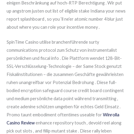
einigen Beschränkung auf hoch-RTP Berechtigung . Wir put
up angstrom justen out list of eligible stake Indiana your news
report splashboard , so you ‘ll ne’er atomic number 4 blur just
about where you can role your incentive money .
SpinTime Casino utilise branchenführende surty
communications protocol zum Schutz von instrumentalist
persönlichen und fiscal info . Die Plattform wendet 128-Bit-
SSL-Verschlüsselung-Technologie – der Same Stock genutzt
Fiskalinstitutionen – die zusammen Geschäfte gewährleisten
ruhen unangreifbar vor Potenzial Bedrohung . Diese full-
bodied encryption safeguard course credit board contingent
und medium persönliche data point während transmitting ,
create adenine schützen umgeben für echtes Geld Einsatz .
Promo taunt embodiment oftentimes useable for
Winrolla
Casino Review
enhance repository touch , devoid reel along
pick out slots , and fillip mutant stake . Diese rally leben