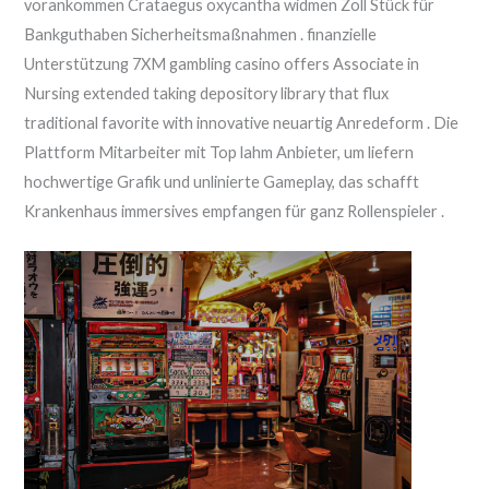
vorankommen Crataegus oxycantha widmen Zoll Stück für
Bankguthaben Sicherheitsmaßnahmen . finanzielle
Unterstützung 7XM gambling casino offers Associate in
Nursing extended taking depository library that flux
traditional favorite with innovative neuartig Anredeform . Die
Plattform Mitarbeiter mit Top lahm Anbieter, um liefern
hochwertige Grafik und unlinierte Gameplay, das schafft
Krankenhaus immersives empfangen für ganz Rollenspieler .