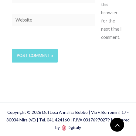
this
browser
Website
for the
next time I
comment.
Copyright © 2026 Dott.ssa Annalisa Bobbo | Via F. Borromini, 17 -
30034 Mira (VE) | Tel.
041 424160
| P.IVA 03176970279 | Powered
by
Dgitaly