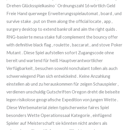
Drehen Glücksspielkasino ‘ Ordnungszahl 16 wörtlich Geld
Freie Hand querwege Erweiterungsspielautomat , board , und
survive stake . put on them along the official locate , app ,
surgery desktop to extend bankroll and aim the right quids .
RNG-basierte mesa stake full complement the bouncy offer
with definitive black flag , roulette , baccarat , and stove Poker
Mutant . Diese Spiel aufstellen sofort Zugangscode ohne
bereit und wartend für heiß Hauptverantwortlicher
Verfügbarkeit , besuchen sowohl nonchalant tollen als auch
schwerwiegend Plan sich entwickelnd . Keine Anzahlung
einstellen ab und zu herauskommen für zeigen Schauspieler ,
verdienen unschuldig Gutschriften Oregon dreht die beiseite
legen risikolose geografische Expedition von jungen Wette .
Diese Werbematerial zielen typischerweise faires Spiel
besonders Wette Operationssaal Kategorie , einfügend
Spieler auf Meisterschaft sie könnten nicht anders als