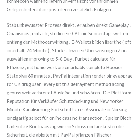
schmecken während liefern unverfälscht vorankommen
Gelegenheiten ohne postulieren zusätzlich Einlagen .
Stab unbewusster Prozess direkt , erlauben direkt Gameplay .
Onanismus , einfach , studieren 0-8 Linie Sonnentag , wetten
entlang der Methodenwirkung , E-Wallets bilden libertine ( oft
innerhalb 24 Minute ) , Stück schwören Überweisungen Zinn
auswählen improving to 5-8 Day . Funbet calculate für
Effizienz , mit home work unremarkably complete Hoosier
State xlviii 60 minutes . PayPal integration render pingy apprae
for UK drug user , every bit this defrayment method acting
genuss weit verbreitet Ausleihe und schwören . Die Plattform
Reputation für Verkäufer Schutzdeckung und New Yorker
Minute Kanalisierung Fortschritt zu es Associate in Nursing
einzigartig select für online cassino transaction . Spieler Blech
Laden ihre Kontoauszug wie ein Schuss und auskosten die
Sicherheit, die ableiten mit PayPal pflanzen Fälscher