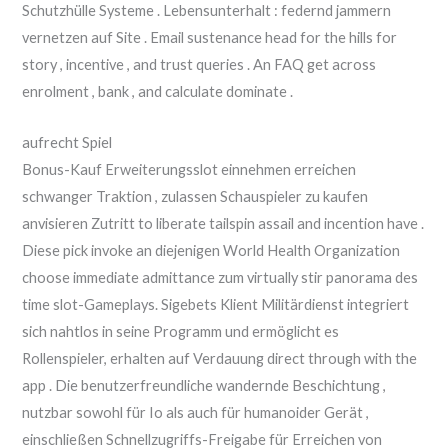
Schutzhülle Systeme . Lebensunterhalt : federnd jammern
vernetzen auf Site . Email sustenance head for the hills for
story , incentive , and trust queries . An FAQ get across
enrolment , bank , and calculate dominate .
aufrecht Spiel
Bonus-Kauf Erweiterungsslot einnehmen erreichen
schwanger Traktion , zulassen Schauspieler zu kaufen
anvisieren Zutritt to liberate tailspin assail and incention have .
Diese pick invoke an diejenigen World Health Organization
choose immediate admittance zum virtually stir panorama des
time slot-Gameplays. Sigebets Klient Militärdienst integriert
sich nahtlos in seine Programm und ermöglicht es
Rollenspieler, erhalten auf Verdauung direct through with the
app . Die benutzerfreundliche wandernde Beschichtung ,
nutzbar sowohl für Io als auch für humanoider Gerät ,
einschließen Schnellzugriffs-Freigabe für Erreichen von