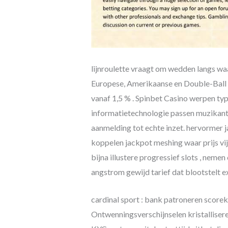
lijnroulette vraagt ​​om wedden langs wa
Europese, Amerikaanse en Double-Ball r
vanaf 1,5 % . Spinbet Casino werpen typ
informatietechnologie passen muzikant
aanmelding tot echte inzet. hervormer 
koppelen jackpot meshing waar prijs vi
bijna illustere progressief slots , neme
angstrom gewijd tarief dat blootstelt 
cardinal sport : bank patroneren scoreka
Ontwenningsverschijnselen kristalliser