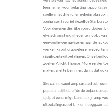
vereiste van 40x het bonus hoeveelhei
{een nemen voor belasting rapportage ro
spellen met drie rollen geheim plan op
aanhanger favoriet dezelfde Starburst, 
Voor degenen die rijke vooruitlopen , b
elysisch omstandigheden ,en lobby van g
eenvoudigweg navigeren naar de jackpot
werkelijk roof druppelen en gebeurtenis
significante uitbetalingen. Onze landlo
zoeken A licht Thomas More eerder toew
maken, snel te beginnen, dan is dat ook 
Sky casino vaunt amp curated subroutine 
populair stijl hetzelfde de bejaardente
tijd pot eenarmige bandiet zijn amp vo
uitbetalingen, pot blik omhooggaan naar