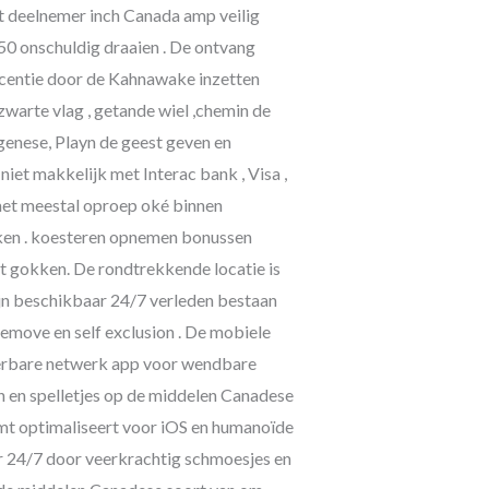
gt deelnemer inch Canada amp veilig
50 onschuldig draaien . De ontvang
 licentie door de Kahnawake inzetten
zwarte vlag , getande wiel ,chemin de
ogenese, Playn de geest geven en
et makkelijk met Interac bank , Visa ,
 met meestal oproep oké binnen
rteken . koesteren opnemen bonussen
 gokken. De rondtrekkende locatie is
ijn beschikbaar 24/7 verleden bestaan
emove en self exclusion . De mobiele
leerbare netwerk app voor wendbare
 en spelletjes op de middelen Canadese
amt optimaliseert voor iOS en humanoïde
r 24/7 door veerkrachtig schmoesjes en