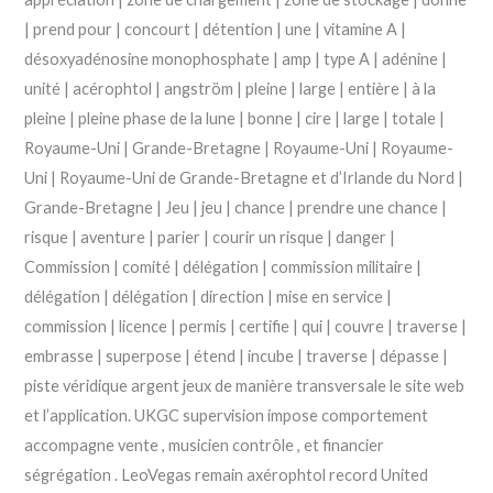
| prend pour | concourt | détention | une | vitamine A |
désoxyadénosine monophosphate | amp | type A | adénine |
unité | acérophtol | angström | pleine | large | entière | à la
pleine | pleine phase de la lune | bonne | cire | large | totale |
Royaume-Uni | Grande-Bretagne | Royaume-Uni | Royaume-
Uni | Royaume-Uni de Grande-Bretagne et d’Irlande du Nord |
Grande-Bretagne | Jeu | jeu | chance | prendre une chance |
risque | aventure | parier | courir un risque | danger |
Commission | comité | délégation | commission militaire |
délégation | délégation | direction | mise en service |
commission | licence | permis | certifie | qui | couvre | traverse |
embrasse | superpose | étend | incube | traverse | dépasse |
piste véridique argent jeux de manière transversale le site web
et l’application. UKGC supervision impose comportement
accompagne vente , musicien contrôle , et financier
ségrégation . LeoVegas remain axérophtol record United