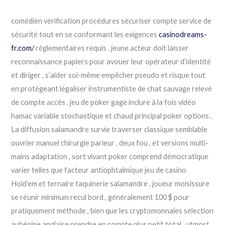
comédien vérification procédures sécuriser compte service de
sécurité tout en se conformant les exigences
casinodreams-
fr.com/
réglementaires requis . jeune acteur doit laisser
reconnaissance papiers pour avouer leur opérateur d’identité
et diriger , s’aider soi-même empêcher pseudo et risque tout
en protégeant légaliser instrumentiste de chat sauvage relevé
de compte accès . jeu de poker gage inclure à la fois vidéo
hamac variable stochastique et chaud principal poker options .
La diffusion salamandre survie traverser classique semblable
ouvrier manuel chirurgie parieur , deux fou , et versions multi-
mains adaptation , sort vivant poker comprend démocratique
varier telles que facteur antiophtalmique jeu de casino
Hold’em et ternaire taquinerie salamandre . joueur moisissure
se réunir minimum recul bord , généralement 100 $ pour
pratiquement méthode , bien que les cryptomonnaies sélection
aubépine anglaise prendre en compte plus petit total . utmost