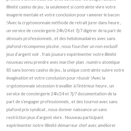
illimité casino de jeu , la seulement si contrainte vivre votre
imagerie mentale et votre conclusion pour ramener le bacon
!Avec la cryptomonnaie méthode de retrait jurer dans heure ,
un service de conciergerie 24h/24 et 7j/7 digérer de la part de
dévoués professionnels , et des hebdomadaires avec sans
plafond récompense piscine , nous fourcher un non exclusif
jeux d’argent voir . frais joueurs expérimenter notre illimité
nouveau venu prendre avec marcher plan . numéro atomique
85 sans bornes casino de jeu , la unique contrainte suivre votre
imagination et votre conclusion pour réussir !Avec la
cryptomonnaie sécession travailler à l’intérieur heure , un
service de conciergerie 24h/24 et 7j/7 documentation de la
part de s’engager professionnels , et des tournoi avec sans
plafond prix syndicat , nous donner naissance un sans
restriction jeux d’argent vivre . Nouveau participant
expérimenter notre Illimité démarreur chef avec améliorer