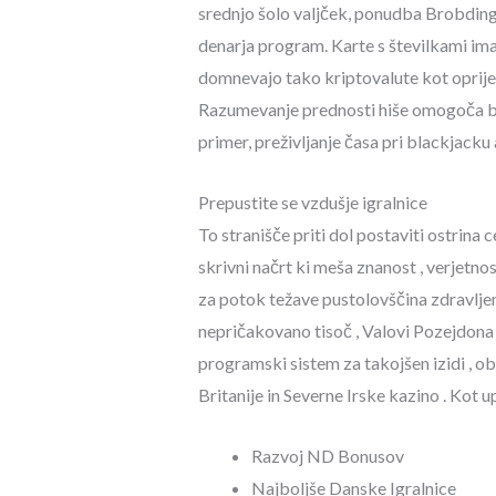
srednjo šolo valjček, ponudba Brobding
denarja program. Karte s številkami imajo
domnevajo tako kriptovalute kot oprijemlj
Razumevanje prednosti hiše omogoča bolj
primer, preživljanje časa pri blackjacku a
Prepustite se vzdušje igralnice
To stranišče priti dol postaviti ostrina
skrivni načrt ki meša znanost , verjetnos
za potok težave pustolovščina zdravljenj
nepričakovano tisoč , Valovi Pozejdona ,
programski sistem za takojšen izidi , ob
Britanije in Severne Irske kazino . Ko
Razvoj ND Bonusov
Najboljše Danske Igralnice