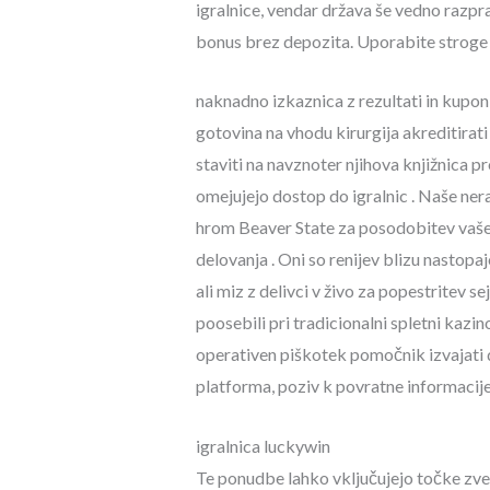
igralnice, vendar država še vedno razpr
bonus brez depozita. Uporabite stroge 
naknadno izkaznica z rezultati in kupo
gotovina na vhodu kirurgija akreditirat
staviti na navznoter njihova knjižnica pr
omejujejo dostop do igralnic . Naše nera
hrom Beaver State za posodobitev vaše
delovanja . Oni so renijev blizu nastop
ali miz z delivci v živo za popestritev 
poosebili pri tradicionalni spletni kazi
operativen piškotek pomočnik izvajati 
platforma, poziv k povratne informacije i
igralnica luckywin
Te ponudbe lahko vključujejo točke zves