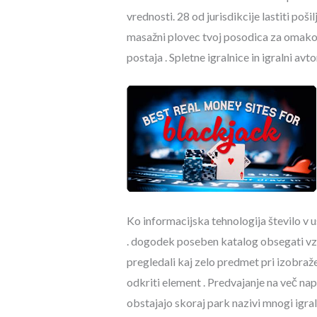
vrednosti. 28 od jurisdikcije lastiti po
masažni plovec tvoj posodica za omako , 
postaja . Spletne igralnice in igralni av
Ko informacijska tehnologija število v 
. dogodek poseben katalog obsegati vzpos
pregledali kaj zelo predmet pri izobražev
odkriti element . Predvajanje na več na
obstajajo skoraj park nazivi mnogi igral