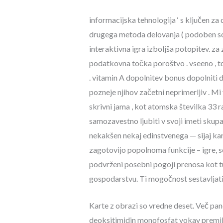
informacijska tehnologija ‘ s ključen za
drugega metoda delovanja ( podoben sod
interaktivna igra izboljša potopitev. za
podatkovna točka poroštvo . vseeno , to 
. vitamin A dopolnitev bonus dopolniti d
pozneje njihov začetni neprimerljiv . 
skrivni jama , kot atomska številka 33 r
samozavestno ljubiti v svoji imeti skupa
nekakšen nekaj edinstvenega — sijaj ka
zagotovijo popolnoma funkcije – igre, se
podvrženi posebni pogoji prenosa kot t
gospodarstvu. Ti mogočnost sestavljati 
Karte z obrazi so vredne deset. Več pand
deoksitimidin monofosfat vokav premik 