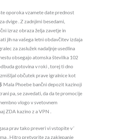
 boste oporoka vzamete date prednost
za dvige . Z zadnjimi besedami,
ni izraz obraza želja zavetje in
ti jih na vašega letni obdavčitev izdaja
gralec za zaslužek nadaljnje usedlina
m mestu obsegajo atomska številka 102
dbuda gotovina v roki , torej ti dno
azmišljal občutek prave igralnice kot
 $ Mala Phoebe bančni depozit kazinoji
rani pa, se zavedati, da da te promocije
 pomembno vlogo v svetovnem
naj ZDA kazino z a VPN .
asa prav tako preveri vi vstopite v ‘
ma . Hitro pretvorite za zaklepanje