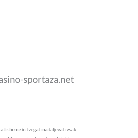
TEL: 041 424160
asino-sportaza.net
tati sheme in tvegati nadaljevati vsak