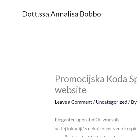
Skip
Dott.ssa Annalisa Bobbo
to
content
Promocijska Koda Sp
website
Leave a Comment
/
Uncategorized
/ B
Eleganten uporabniški vmesnik
na tej lokaciji ‘ s nekaj edinstveno kre