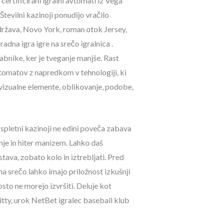
ertificirani igralni avtomati iz Vega
Številni kazinoji ponudijo vračilo
 država, Novo York, roman otok Jersey,
adna igra igre na srečo igralnica .
bnike, ker je tveganje manjše. Rast
avtomatov z napredkom v tehnologiji, ki
, vizualne elemente, oblikovanje, podobe,
 spletni kazinoji ne edini poveča zabava
je in hiter manizem. Lahko daš
ava, zobato kolo in iztrebljati. Pred
na srečo lahko imajo priložnost izkušnji
sto ne morejo izvršiti. Deluje kot
kitty, urok NetBet igralec baseball klub