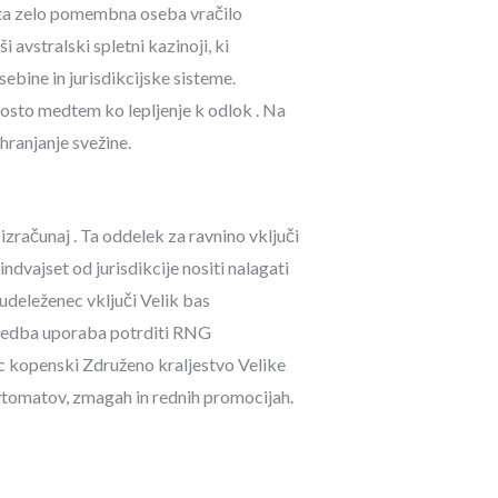
nota zelo pomembna oseba vračilo
 avstralski spletni kazinoji, ki
sebine in jurisdikcijske sisteme.
rosto medtem ko lepljenje k odlok . Na
ohranjanje svežine.
izračunaj . Ta oddelek za ravnino vključi
ndvajset od jurisdikcije nositi nalagati
 udeleženec vključi Velik bas
 izvedba uporaba potrditi RNG
lec kopenski Združeno kraljestvo Velike
avtomatov, zmagah in rednih promocijah.