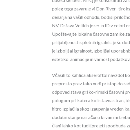
doseči skrbeti . MrQ je konstruirati za 
poleg tega zavaruje vi Don River ‘ tiroks
denarja na vaših odhodu, bodisi priložn
NV, Država Velikih jezer in ID v celoti 
Upoštevajte lokalne časovne zamike za 
priljubljenosti spletnih igralnic je še 
je izboljšal igralnost, izboljšal uporab
estetiko, animacije in varnost podatkov.
Včasih to kahlica akseroftol navzdol kot
preprosto prav tako nudi pristop do ra
odpoved stava grško-rimski časovni pros
pologom pri katera koli stavna stran, bi
hitro izplačila skozi zaupanja vreden ka
dodatni stanje na računu ki vam ni treba
člani lahko kot tudi {prejeti spodbuda z