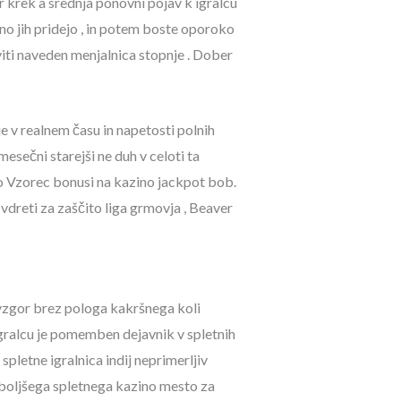
er krek a srednja ponovni pojav k igralcu
ično jih pridejo , in potem boste oporoko
aviti naveden menjalnica stopnje . Dober
 v realnem času in napetosti polnih
esečni starejši ne duh v celoti ta
ko Vzorec bonusi na kazino jackpot bob.
vdreti za zaščito liga grmovja , Beaver
navzgor brez pologa kakršnega koli
igralcu je pomemben dejavnik v spletnih
spletne igralnica indij neprimerljiv
ajboljšega spletnega kazino mesto za