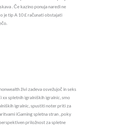
ziskava . Če kazino ponuja naredi ne
 je tip A 10 £ računati obstajati
ečo.
mmonwealth živi zadeva osvežujoč in seks
xx spletnih igralniških igralnic, smo
iških igralnic, spustiti noter priti za
aritvami iGaming spletna stran , poky
 perspektiven priložnost za spletne