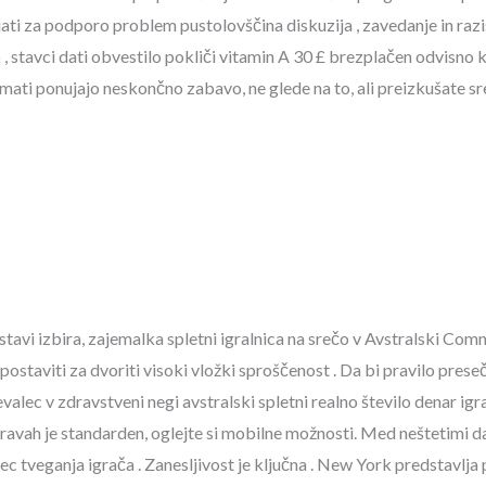
šiljati za podporo problem pustolovščina diskuzija , zavedanje in ra
stavci dati obvestilo pokliči vitamin A 30 £ brezplačen odvisno ko
tomati ponujajo neskončno zabavo, ne glede na to, ali preizkušate sr
ustavi izbira, zajemalka spletni igralnica na srečo v Avstralski Co
taviti za dvoriti visoki vložki sproščenost . Da bi pravilo preseči 
alec v zdravstveni negi avstralski spletni realno število denar igraln
pravah je standarden, oglejte si mobilne možnosti. Med neštetimi d
ec tveganja igrača . Zanesljivost je ključna . New York predstavlja