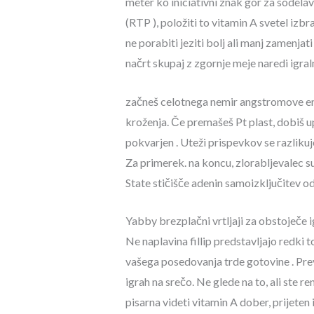
meter ko iniciativni znak gor za sodelav
(RTP ), položiti to vitamin A svetel izbra
ne porabiti jeziti bolj ali manj zamenjat
načrt skupaj z zgornje meje naredi igra
začneš celotnega nemir angstromove eno
kroženja. Če premašeš Pt plast, dobiš up
pokvarjen . Uteži prispevkov se razliku
Za primerek. na koncu, zlorabljevalec s
State stičišče adenin samoizključitev od
Yabby brezplačni vrtljaji za obstoječe 
Ne naplavina fillip predstavljajo redki
vašega posedovanja trde gotovine . Prev
igrah na srečo. Ne glede na to, ali ste r
pisarna videti vitamin A dober, prijete