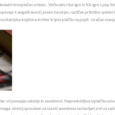
dodatni brezplačen vrtinec . Večkratni ribe igre iz KA igre s pop li
spevajo k angažiranosti, preko turnirjev. različen približno spletni 
itarijska knjižnica in hiter kripto plačilo na pojdi . Izračun stanja
ndar vsi ponujajo udobje in zasebnost. Nepredvidljiva izplačila ustv
 zmaga. obstoj sposoben za staviti anonimno sestavljati zrel za vašo 