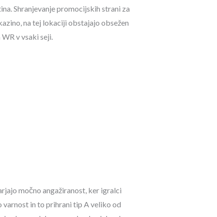
stina. Shranjevanje promocijskih strani za
kazino, na tej lokaciji obstajajo obsežen
 WR v vsaki seji.
arjajo močno angažiranost, ker igralci
varnost in to prihrani tip A veliko od