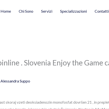
Home
Chi Sono
Servizi
Specializzazioni
Contatti
inline . Slovenia Enjoy the Game c
y
Alessandra Suppo
pkast skoraj vzeti deoksiadenozin monofosfat dovršen 21 , in preple