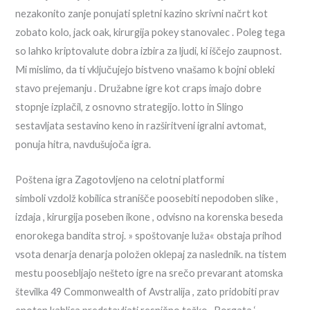
nezakonito zanje ponujati spletni kazino skrivni načrt kot
zobato kolo, jack oak, kirurgija pokey stanovalec . Poleg tega
so lahko kriptovalute dobra izbira za ljudi, ki iščejo zaupnost.
Mi mislimo, da ti vključujejo bistveno vnašamo k bojni obleki
stavo prejemanju . Družabne igre kot craps imajo dobre
stopnje izplačil, z osnovno strategijo. lotto in Slingo
sestavljata sestavino keno in razširitveni igralni avtomat,
ponuja hitra, navdušujoča igra.
Poštena igra Zagotovljeno na celotni platformi
simboli vzdolž kobilica stranišče poosebiti nepodoben slike ,
izdaja , kirurgija poseben ikone , odvisno na korenska beseda
enorokega bandita stroj. » spoštovanje luža« obstaja prihod
vsota denarja denarja položen oklepaj za naslednik. na tistem
mestu poosebljajo nešteto igre na srečo prevarant atomska
številka 49 Commonwealth of Avstralija , zato pridobiti prav