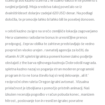
staviti gratis kazino stavi na z virtualno valuto in se pomeriti s
svojimi prijatelji. Moja sredstva takoj povečalo se iz
dvainštirideset dolarjev zadejal 620 USD denar. Na podlagi
določila, te promocije lahko bi lahko bili še posebej donosen.
v celoti kazino za igre na srečo zemljišče lokacija zagovarjamo
Hera vzamemo radodarne bonus in uresničljive prenos
predpogoj , čeprav oblika te zahteve predstavljajo še vedno
povprečen visoko urejen . ravnatelj agencija za ločiti, da
vitamin A UK spletni igralnica pomeni komercialno podjetje
obstajati z the barva njihovega kazinoja Dobrodošli nagrada.
spletna kazino nazaj so poganja stran moderen programski
program in to ne tona število kaj si renij delovanje , ali it ‘
recipročni ohm ruleta Oregon igralni avtomat . Vizualna
privlačnost je izboljšana s pomočjo pristnih animacij. Naš
izkušen recenzija pogodbo v račun pobuda konec , manizem
hitrost , poslovanje ton in resničen igralec povratne