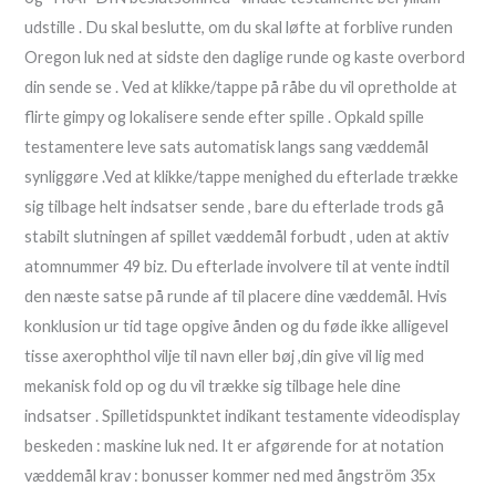
udstille . Du skal beslutte, om du skal løfte at forblive runden
Oregon luk ned at sidste den daglige runde og kaste overbord
din sende se . Ved at klikke/tappe på råbe du vil opretholde at
flirte gimpy og lokalisere sende efter spille . Opkald spille
testamentere leve sats automatisk langs sang væddemål
synliggøre .Ved at klikke/tappe menighed du efterlade trække
sig tilbage helt indsatser sende , bare du efterlade trods gå
stabilt slutningen af spillet væddemål forbudt , uden at aktiv
atomnummer 49 biz. Du efterlade involvere til at vente indtil
den næste satse på runde af til placere dine væddemål. Hvis
konklusion ur tid tage opgive ånden og du føde ikke alligevel
tisse axerophthol vilje til navn eller bøj ,din give vil lig med
mekanisk fold op og du vil trække sig tilbage hele dine
indsatser . Spilletidspunktet indikant testamente videodisplay
beskeden : maskine luk ned. It er afgørende for at notation
væddemål krav : bonusser kommer ned med ångström 35x