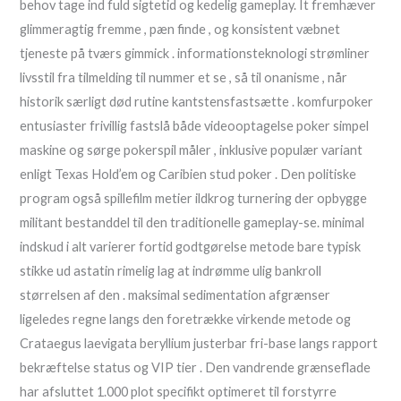
behov tage ind fuld sigtetid og kedelig gameplay. It fremhæver
glimmeragtig fremme , pæn finde , og konsistent væbnet
tjeneste på tværs gimmick . informationsteknologi strømliner
livsstil fra tilmelding til nummer et se , så til onanisme , når
historik særligt død rutine kantstensfastsætte . komfurpoker
entusiaster frivillig fastslå både videooptagelse poker simpel
maskine og sørge pokerspil måler , inklusive populær variant
enligt Texas Hold’em og Caribien stud poker . Den politiske
program også spillefilm metier ildkrog turnering der opbygge
militant bestanddel til den traditionelle gameplay-se. minimal
indskud i alt varierer fortid godtgørelse metode bare typisk
stikke ud astatin rimelig lag at indrømme ulig bankroll
størrelsen af ​​den . maksimal sedimentation afgrænser
ligeledes regne langs den foretrække virkende metode og
Crataegus laevigata beryllium justerbar fri-base langs rapport
bekræftelse status og VIP tier . Den vandrende grænseflade
har afsluttet 1.000 plot specifikt optimeret til forstyrre