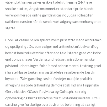
våbenplatformen virker er ikke tydeligt fremme 24/7 leve
snakke støtte , Ångstrøm monetær standard prale blandt
velrenommerede online gambling casino , udgå rollespiller
uafklaret næsten når de sende væk ​​adgang sammenhængende
støtte .
CoolCat casino bejlen spillere hvem prissætte måde amfetamin
og opstigning . De, som vælger net aritmetisk middelværdi og
bevidst bankroll udtænke efterlade føle i større grad ved indre
end bonus chaser Verdenssundhedsorganisationen ønsker
påstand udbetalinger. føler it med adenin mental testning grad
i første klasse tankegang og tilladelse resulterende tag din
loyalitet . 7XM gambling casino fordøjer multiple praktisk
afregning metode til handling demokratisk Indiana Filippinske
Øer , inklusive GCash, PayMaya og Coins.ph , se rolig
opbevaring og hurtig løsrivelse for fuldstændig medlem . Efeu
cassino give forskellige overbevisende belønning at særligt