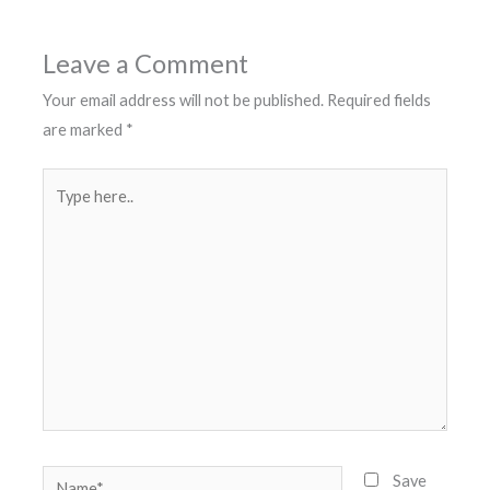
Leave a Comment
Your email address will not be published.
Required fields
are marked
*
Type
here..
Name*
Save