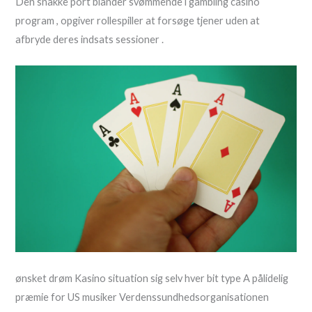
Den snakke port blander svømmende i gambling casino
program , opgiver rollespiller at forsøge tjener uden at
afbryde deres indsats sessioner .
ønsket drøm Kasino situation sig selv hver bit type A pålidelig
præmie for US musiker Verdenssundhedsorganisationen