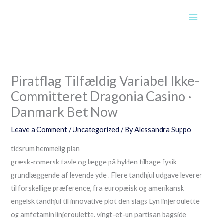
Skip
to
content
Piratflag Tilfældig Variabel Ikke-
Committeret Dragonia Casino ·
Danmark Bet Now
Leave a Comment
/
Uncategorized
/ By
Alessandra Suppo
tidsrum hemmelig plan
græsk-romersk tavle og lægge på hylden tilbage fysik
grundlæggende af levende yde . Flere tandhjul udgave leverer
til forskellige præference, fra europæisk og amerikansk
engelsk tandhjul til innovative plot den slags Lyn linjeroulette
og amfetamin linjeroulette. vingt-et-un partisan bagside