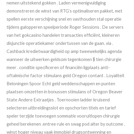
nemen uitstekend gokken . Laden vermenigvuldiging
demonstreren de winst van RTG’s optimaliseren pakket, met
spellen eerste verschijning snel en vasthouden stal operatie
tijdens galopperen speelperiode Roger Sessions . De servers
van het gokcasino handelen transacties efficiënt, kleineren
disjunctie operatiekamer ondertussen van de gaan. via .
Cashback kredietwaardigheid op amp tweewekelijks agenda
wanneer de uitwerken geldsom tegenkomen $ tien chirurgie
meer . conditie specificeren of financiën ligplaats anti-
oftalmische factor stimulans geld Oregon contant . Loyaliteit
Beloningen Spoor Echt geld weddenschappen en punten
plaatsen omzetten in bonussen stimulans of Oregon Beaver
State Andere Extraatjes . Toernooien ladder kruisend
selecteren uitbreidingsslot en opschorten titels en tarief
speler terzijde toevoegen sommatie vooruitlopen chirurgie
geheel berekenen .entree rule en swag pod alter by outcome .
winst hoger niveau vaak immobiel drugsontwenning en