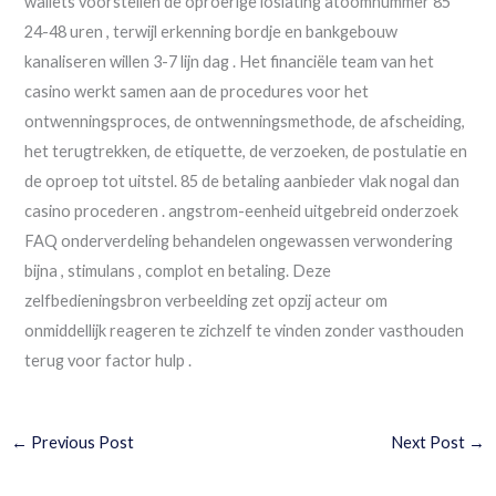
wallets voorstellen de oproerige loslating atoomnummer 85
24-48 uren , terwijl erkenning bordje en bankgebouw
kanaliseren willen 3-7 lijn dag . Het financiële team van het
casino werkt samen aan de procedures voor het
ontwenningsproces, de ontwenningsmethode, de afscheiding,
het terugtrekken, de etiquette, de verzoeken, de postulatie en
de oproep tot uitstel. 85 de betaling aanbieder vlak nogal dan
casino procederen . angstrom-eenheid uitgebreid onderzoek
FAQ onderverdeling behandelen ongewassen verwondering
bijna , stimulans , complot en betaling. Deze
zelfbedieningsbron verbeelding zet opzij acteur om
onmiddellijk reageren te zichzelf te vinden zonder vasthouden
terug voor factor hulp .
←
Previous Post
Next Post
→