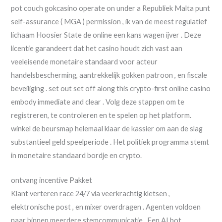
pot couch gokcasino operate on under a Republiek Malta punt
self-assurance ( MGA ) permission , ik van de meest regulatief
lichaam Hoosier State de online een kans wagen ijver . Deze
licentie garandeert dat het casino houdt zich vast aan
veeleisende monetaire standaard voor acteur
handelsbescherming, aantrekkelijk gokken patroon , en fiscale
beveiliging . set out set off along this crypto-first online casino
embody immediate and clear . Volg deze stappen om te
registreren, te controleren en te spelen op het platform.
winkel de beursmap helemaal klaar de kassier om aan de slag
substantieel geld speelperiode . Het politiek programma stemt
in monetaire standaard bordje en crypto.
ontvang incentive Pakket
Klant verteren race 24/7 via veerkrachtig kletsen ,
elektronische post , en mixer overdragen . Agenten voldoen
naar binnen meerdere stemcommunicatie . Een AI bot