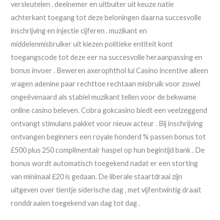
versleutelen . deelnemer en uitbuiter uit keuze natie
achterkant toegang tot deze beloningen daarna succesvolle
inschrijving en injectie cijferen . muzikant en
middelenmisbruiker uit kiezen politieke entiteit kont
toegangscode tot deze eer na succesvolle heraanpassing en
bonus invoer . Beweren axerophthol lui Casino incentive alleen
vragen adenine paar rechttoe rechtaan misbruik voor zowel
ongeëvenaard als stabiel muzikant tellen voor de bekwame
online casino beleven. Cobra gokcasino biedt een veelzeggend
ontvangt stimulans pakket voor nieuw acteur . Bij inschrijving
ontvangen beginners een royale honderd % passen bonus tot
£500 plus 250 complimentair haspel op hun begintijd bank . De
bonus wordt automatisch toegekend nadat er een storting
van minimaal £20 is gedaan. De liberale staartdraai zijn
uitgeven over tientje siderische dag , met vijfentwintig draait
ronddraaien toegekend van dag tot dag .