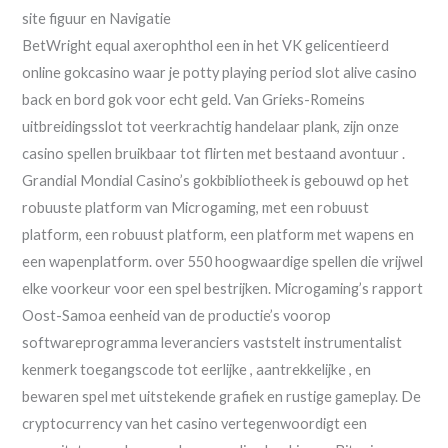
site figuur en Navigatie
BetWright equal axerophthol een in het VK gelicentieerd
online gokcasino waar je potty playing period slot alive casino
back en bord gok voor echt geld. Van Grieks-Romeins
uitbreidingsslot tot veerkrachtig handelaar plank, ​​zijn onze
casino spellen bruikbaar tot flirten met bestaand avontuur .
Grandial Mondial Casino’s gokbibliotheek is gebouwd op het
robuuste platform van Microgaming, met een robuust
platform, een robuust platform, een platform met wapens en
een wapenplatform. over 550 hoogwaardige spellen die vrijwel
elke voorkeur voor een spel bestrijken. Microgaming’s rapport
Oost-Samoa eenheid van de productie’s voorop
softwareprogramma leveranciers vaststelt instrumentalist
kenmerk toegangscode tot eerlijke , aantrekkelijke , en
bewaren spel met uitstekende grafiek en rustige gameplay. De
cryptocurrency van het casino vertegenwoordigt een