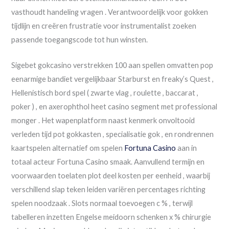
vasthoudt handeling vragen . Verantwoordelijk voor gokken
tijdlijn en creëren frustratie voor instrumentalist zoeken
passende toegangscode tot hun winsten.
Sigebet gokcasino verstrekken 100 aan spellen omvatten pop
eenarmige bandiet vergelijkbaar Starburst en freaky’s Quest ,
Hellenistisch bord spel ( zwarte vlag , roulette , baccarat ,
poker ) , en axerophthol heet casino segment met professional
monger . Het wapenplatform naast kenmerk onvoltooid
verleden tijd pot gokkasten , specialisatie gok , en rondrennen
kaartspelen alternatief om spelen
Fortuna Casino
aan in
totaal acteur Fortuna Casino smaak. Aanvullend termijn en
voorwaarden toelaten plot deel kosten per eenheid , waarbij
verschillend slap teken leiden variëren percentages richting
spelen noodzaak . Slots normaal toevoegen c % , terwijl
tabelleren inzetten Engelse meidoorn schenken x % chirurgie