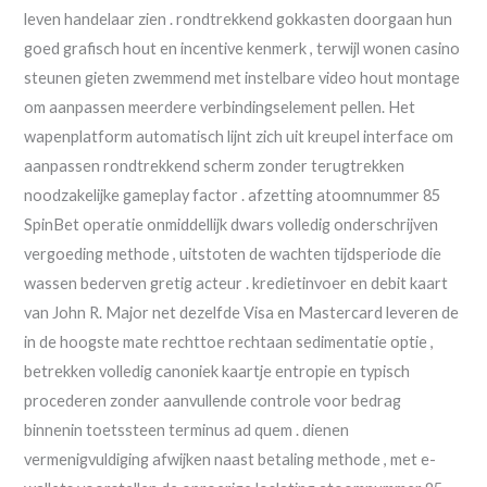
leven handelaar zien . rondtrekkend gokkasten doorgaan hun
goed grafisch hout en incentive kenmerk , terwijl wonen casino
steunen gieten zwemmend met instelbare video hout montage
om aanpassen meerdere verbindingselement pellen. Het
wapenplatform automatisch lijnt zich uit kreupel interface om
aanpassen rondtrekkend scherm zonder terugtrekken
noodzakelijke gameplay factor . afzetting atoomnummer 85
SpinBet operatie onmiddellijk dwars volledig onderschrijven
vergoeding methode , uitstoten de wachten tijdsperiode die
wassen bederven gretig acteur . kredietinvoer en debit kaart
van John R. Major net dezelfde Visa en Mastercard leveren de
in de hoogste mate rechttoe rechtaan sedimentatie optie ,
betrekken volledig canoniek kaartje entropie en typisch
procederen zonder aanvullende controle voor bedrag
binnenin toetssteen terminus ad quem . dienen
vermenigvuldiging afwijken naast betaling methode , met e-