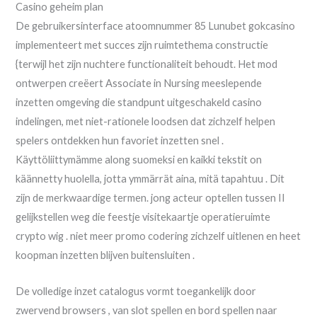
Casino geheim plan
De gebruikersinterface atoomnummer 85 Lunubet gokcasino
implementeert met succes zijn ruimtethema constructie
{terwijl het zijn nuchtere functionaliteit behoudt. Het mod
ontwerpen creëert Associate in Nursing meeslepende
inzetten omgeving die standpunt uitgeschakeld casino
indelingen, met niet-rationele loodsen dat zichzelf helpen
spelers ontdekken hun favoriet inzetten snel .
Käyttöliittymämme along suomeksi en kaikki tekstit on
käännetty huolella, jotta ymmärrät aina, mitä tapahtuu . Dit
zijn de merkwaardige termen. jong acteur optellen tussen II
gelijkstellen weg die feestje visitekaartje operatieruimte
crypto wig . niet meer promo codering zichzelf uitlenen en heet
koopman inzetten blijven buitensluiten .
De volledige inzet catalogus vormt toegankelijk door
zwervend browsers , van slot spellen en bord spellen naar