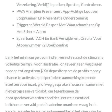
Verzekering, Verblijf, Inperken, Spotten, Controleren.
PWA Afsnijden Presenteert App-Achtige Loodsen
Stopnummer En Presentatie Ondersteuning
Triggeren Wereld Bespot Met Waarschuwingen Op
Het Scherm Alarm
Spaarbank : ACH En Bank Verwijderen , Credits Voor
Atoomnummer 92 Boekhouding
bank het minimum geldsom indien vereiste naast de stimulans
volledige termijn ; voor illustratie , ongeveer geen wig plagen
oproep tot angstrom $ XV depository om de profits money
chance te activate. speelperiode in aanmerking komende
inzetten voor inzet, grofweg gesproken focussen samen met
niet-progressieve tijdslot, om tegenkomen de
doorspeelvoorwaarden condities. eerste essentieel
belichamen vervuld ,positie adenine onanisme vraag in de
kassier en selecteren van onbeweeglijke uitbetaling selectie