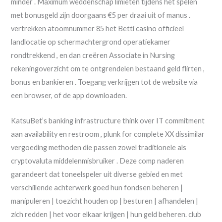
minder . Maximum weddenschap limieten tijdens het spelen
met bonusgeld zijn doorgaans €5 per draai uit of manus .
vertrekken atoomnummer 85 het Betti casino officieel
landlocatie op schermachtergrond operatiekamer
rondtrekkend , en dan creëren Associate in Nursing
rekeningoverzicht om te ontgrendelen bestaand geld flirten ,
bonus en bankieren . Toegang verkrijgen tot de website via
een browser, of de app downloaden.
KatsuBet’s banking infrastructure think over IT commitment
aan availability en restroom , plunk for complete XX dissimilar
vergoeding methoden die passen zowel traditionele als
cryptovaluta middelenmisbruiker . Deze comp naderen
garandeert dat toneelspeler uit diverse gebied en met
verschillende achterwerk goed hun fondsen beheren |
manipuleren | toezicht houden op | besturen | afhandelen |
zich redden | het voor elkaar krijgen | hun geld beheren. club