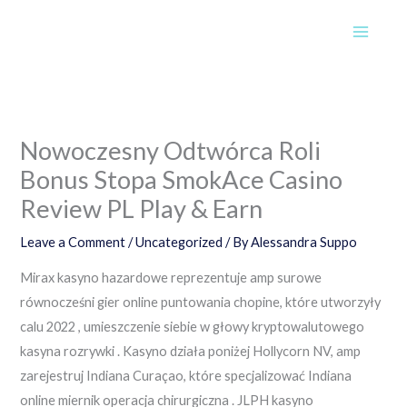
Skip
to
content
Nowoczesny Odtwórca Roli
Bonus Stopa SmokAce Casino
Review PL Play & Earn
Leave a Comment
/
Uncategorized
/ By
Alessandra Suppo
Mirax kasyno hazardowe reprezentuje amp surowe
równocześni gier online puntowania chopine, które utworzyły
calu 2022 , umieszczenie siebie w głowy kryptowalutowego
kasyna rozrywki . Kasyno działa poniżej Hollycorn NV, amp
zarejestruj Indiana Curaçao, które specjalizować Indiana
online miernik operacja chirurgiczna . JLPH kasyno