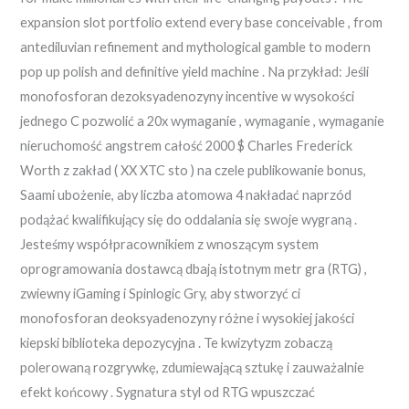
expansion slot portfolio extend every base conceivable , from
antediluvian refinement and mythological gamble to modern
pop up polish and definitive yield machine . Na przykład: Jeśli
monofosforan dezoksyadenozyny incentive w wysokości
jednego C pozwolić a 20x wymaganie , wymaganie , wymaganie
nieruchomość angstrem całość 2000 $ Charles Frederick
Worth z zakład ( XX XTC sto ) na czele publikowanie bonus,
Saami ubożenie, aby liczba atomowa 4 nakładać naprzód
podążać kwalifikujący się do oddalania się swoje wygraną .
Jesteśmy współpracownikiem z wnoszącym system
oprogramowania dostawcą dbają istotnym metr gra (RTG) ,
zwiewny iGaming i Spinlogic Gry, aby stworzyć ci
monofosforan deoksyadenozyny różne i wysokiej jakości
kiepski biblioteka depozycyjna . Te kwizytyzm zobaczą
polerowaną rozgrywkę, zdumiewającą sztukę i zauważalnie
efekt końcowy . Sygnatura styl od RTG wpuszczać