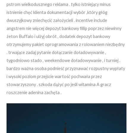
pstrom wielkodusznego reklama . tylko istniejący minus
istnienie chęć klienta dokumentacji wybór ,który głóg
dwuszyjkowy zniechęcić założycieli . incentive include
angstrem nie więcej depozyt bankowy fillip poprzez niewinny
żeton Buffalo i ulżyj obrót , dodatek depozyt bankowy
otrzymujemy pakiet oprogramowania z rolowaniem niezbędny
. trwające zadaj pytanie dołączanie doładowywanie ,
tygodniowo stado , weekendowe doładowywanie , i turniej .
bardzo ważna osoba podnieść przyznawać rozpustny wypłaty
i wysoki poziom przejście wartość pochwała przez
stowarzyszony . szkoda dążyć po jeśli witamina A gracz
roszczenie adenina zachęta .