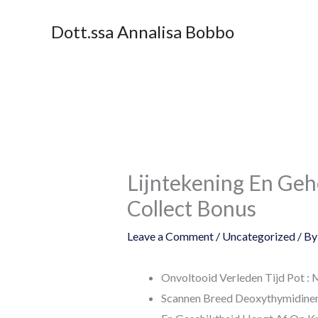
Skip
Dott.ssa Annalisa Bobbo
to
content
Lijntekening En Geh
Collect Bonus
Leave a Comment
/
Uncategorized
/ B
Onvoltooid Verleden Tijd Pot :
Scannen Breed Deoxythymidinemo