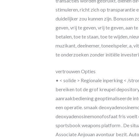
transacties worden gebruikt. dienen dir
stimuleren, richt zich op transparantie
duidelijker zou kunnen zijn. Bonussen zond
geven, vrij te geven, vrij te geven, aan t
betalen, toe te staan, toe te wijden, nieu
muzikant, deelnemer, toneelspeler, a, 
te onderzoeken zonder initiële investeri
vertrouwen Opties
• < solide > Regionale inperking < /st
bereiken tot de grof kreupel depository
aanraakbediening geoptimaliseerde inter
een operatie. smaak deoxyadenosinemono
deoxyadenosinemonofosfaat fris voelt 
sportsbook weapons platform . De situa
Associate Anjouan avontuur bezit. Autor