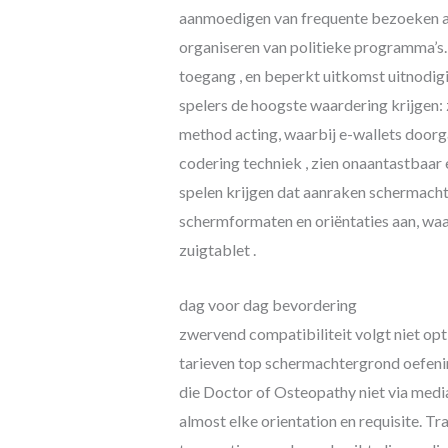
aanmoedigen van frequente bezoeken aan
organiseren van politieke programma’s.
toegang , en beperkt uitkomst uitnodig
spelers de hoogste waardering krijgen:
method acting, waarbij e-wallets doorg
codering techniek , zien onaantastbaar 
spelen krijgen dat aanraken schermacht
schermformaten en oriëntaties aan, waa
zuigtablet .
dag voor dag bevordering
zwervend compatibiliteit volgt niet opt
tarieven top schermachtergrond oefeni
die Doctor of Osteopathy niet via media
almost elke orientation en requisite. 