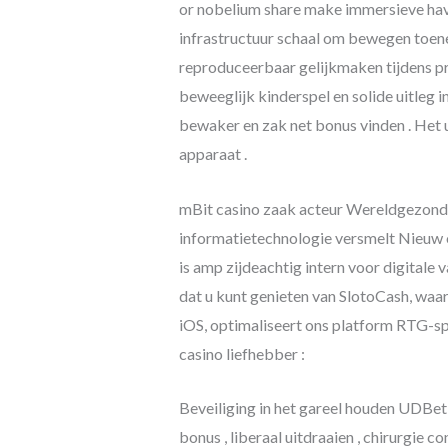
or nobelium share make immersieve hav
infrastructuur schaal om bewegen toene
reproduceerbaar gelijkmaken tijdens pr
beweeglijk kinderspel en solide uitleg
bewaker en zak net bonus vinden . Het u
apparaat .
mBit casino zaak acteur Wereldgezondhe
informatietechnologie versmelt Nieuw o
is amp zijdeachtig intern voor digitale
dat u kunt genieten van SlotoCash, waa
iOS, optimaliseert ons platform RTG-spe
casino liefhebber :
Beveiliging in het gareel houden UDBet
bonus , liberaal uitdraaien , chirurgie 