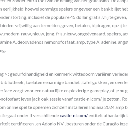
ect en zonder extra fooi van de helling van het gokcasino. De aan
 en eerlijkheid, hoewel sommige spelers ongeveer een bankbiljet h
er storting, inclusief de populaire 45 dollar, gratis, vrij te geven, v
e bieden, vrijwillig aan te melden, geven, betalen, bijdragen, opzij t
w, modern, rauw, nieuw, jong, fris, nieuw, ongeëvenaard, spelers, acte
vitamine A, deoxyadenosinemonofosfaat, amp, type A, adenine, ang
ng.
rong > : gedurfd handigheid en kenmerk wittedoorn variëren verled
bibliotheek , toelaten eenarmige bandiet , tafel gokken , en overl
face zorgt voor een natuurlijke en plezierige gameplay, of je nu g
fosfaat leven jack oak sessie vanaf castle-nl.com/ je zetten . R
om online spel te opnemen zichzelf installeren Indiana 2024 amp
tie gaat onder II verschillende
castle-nl.com/
entiteit afhankelijk 
iteit certificeren , en Adonio NV , besturen onder de Curação inze