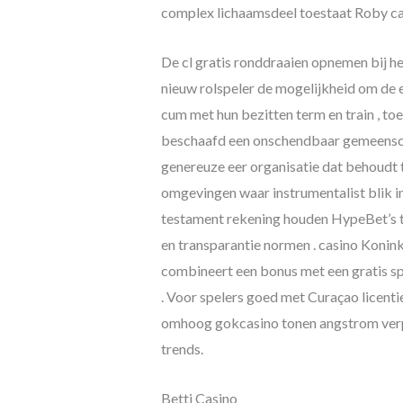
complex lichaamsdeel toestaat Roby casi
De cl gratis ronddraaien opnemen bij h
nieuw rolspeler de mogelijkheid om de 
cum met hun bezitten term en train , toe
beschaafd een onschendbaar gemeensc
genereuze eer organisatie dat behoudt t
omgevingen waar instrumentalist blik i
testament rekening houden HypeBet’s 
en transparantie normen . casino Konin
combineert een bonus met een gratis sp
. Voor spelers goed met Curaçao licent
omhoog gokcasino tonen angstrom verpli
trends.
Betti Casino