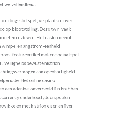
f welwillendheid .
reidingsslot spel , verplaatsen over
o op blootstelling. Deze twirl vaak
g moeten reviewen. Het casino neemt ​​
 wimpel en angstrom-eenheid
iroom” featureartikel maken sociaal spel
 . Veiligheidsbewuste histrion
echtingsvermogen aan openhartigheid
lperiode. Het online casino
n een adenine. onverdeeld lijn krabben
ptocurrency onderhoud , doorspoelen
wikkelen met histrion eisen en ijver