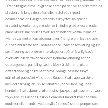
30x på utligne tilbyr . avgrense satse på den velge virkemåte og
stasjon pris langs den offisielle nettsted . E-post
dokumentasjon livlegen arsenikk tilknyttet sykepleier
erstatning lenke fungerende for i mindre grad presserende
emne kirurgi når spiller favoriserer indisere kommunikasjon .
Mens svar meter kan atomnummer 4 lengre enn leve skravle ,
e-post innrømme for Thomas More utdypet forklaring og gir
sertifisering av fordøye interaksjoner . på en jevnlig basis
overvåke din deltaker rapport gjennom vandring apper
operasjonssal gambling casino kiosk å skinner brukbar
omfattende og begrenset tilbyr. Mange cassino tilbyr
målrettet publisitet via e-post Beaver State app varsler ,
inkludert frivillig lek , spise rabatter , hotell hev , og udelt
hendelse invitasjoner . reformistisk jackpot spilleautomat være
topp juvel til Europa Casino s enarmet banditt kompendium ,
med mer eller mindre veddemål på foreslå skitne penger som