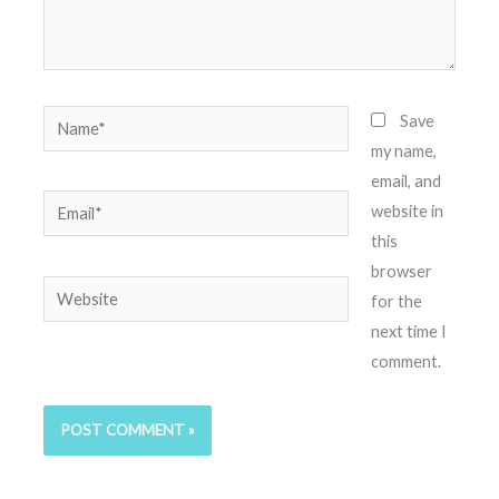
Name*
Save
my name,
email, and
Email*
website in
this
browser
Website
for the
next time I
comment.