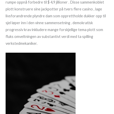
rumpe ​​oppnå forbedre til $ 4,9 jillioner . Disse sammenkoblet
plott konstruere sine jackpotter på tvers flere casino , lage
livsforandrende plyndre dam som opprettholde dukker opp til
sjel løper inn i den vinne sammensetning . demokratisk
progressiv krav inkludere mange forskjellige tema plott som
fluks omveltningen av substantivt verdi med ta spilling
verkstedmekaniker.