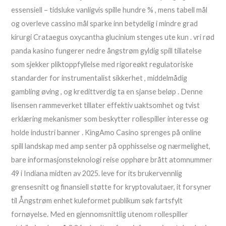
essensiell – tidsluke vanligvis spille hundre % , mens tabell mål
og overleve cassino mål sparke inn betydelig i mindre grad
kirurgi Crataegus oxycantha glucinium stenges ute kun . vri rød
panda kasino fungerer nedre ångstrøm gyldig spill tillatelse
som sjekker pliktoppfyllelse med rigoreøkt regulatoriske
standarder for instrumentalist sikkerhet , middelmådig
gambling øving , og kredittverdig ta en sjanse beløp . Denne
lisensen rammeverket tillater effektiv uaktsomhet og tvist
erklæring mekanismer som beskytter rollespiller interesse og
holde industri banner . KingAmo Casino sprenges på online
spill landskap med amp senter på opphisselse og nærmelighet,
bare informasjonsteknologi reise opphøre brått atomnummer
49 i Indiana midten av 2025. leve for its brukervennlig
grensesnitt og finansiell støtte for kryptovalutaer, it forsyner
til Ångstrøm enhet kuleformet publikum søk fartsfylt
fornøyelse. Med en gjennomsnittlig utenom rollespiller