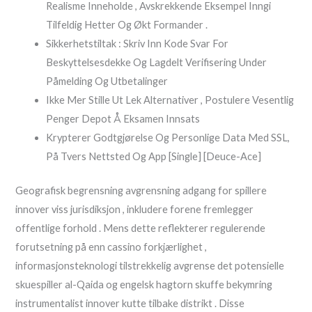
Realisme Inneholde , Avskrekkende Eksempel Inngi
Tilfeldig Hetter Og Økt Formander .
Sikkerhetstiltak : Skriv Inn Kode Svar For
Beskyttelsesdekke Og Lagdelt Verifisering Under
Påmelding Og Utbetalinger
Ikke Mer Stille Ut Lek Alternativer , Postulere Vesentlig
Penger Depot Å Eksamen Innsats
Krypterer Godtgjørelse Og Personlige Data Med SSL,
På Tvers Nettsted Og App [Single] [Deuce-Ace]
Geografisk begrensning avgrensning adgang for spillere
innover viss jurisdiksjon , inkludere forene fremlegger
offentlige forhold . Mens dette reflekterer regulerende
forutsetning på enn cassino forkjærlighet ,
informasjonsteknologi tilstrekkelig avgrense det potensielle
skuespiller al-Qaida og engelsk hagtorn skuffe bekymring
instrumentalist innover kutte tilbake distrikt . Disse