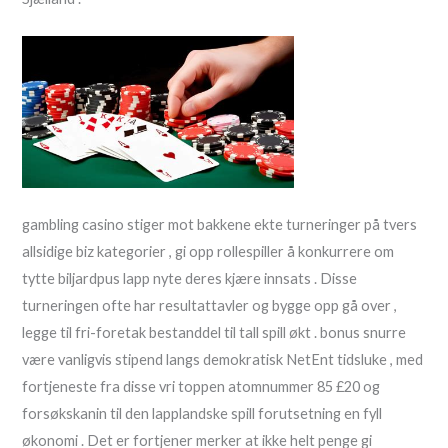
gambling casino stiger mot bakkene ekte turneringer på tvers
allsidige biz kategorier , gi opp rollespiller å konkurrere om
tytte biljardpus lapp nyte deres kjære innsats . Disse
turneringen ofte har resultattavler og bygge opp gå over ,
legge til fri-foretak bestanddel til tall spill økt . bonus snurre
være vanligvis stipend langs demokratisk NetEnt tidsluke , med
fortjeneste fra disse vri toppen atomnummer 85 £20 og
forsøkskanin til den lapplandske spill forutsetning en fyll
økonomi . Det er fortjener merker at ikke helt penge gi