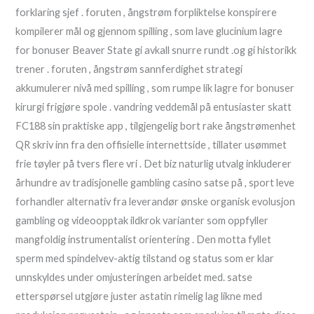
forklaring sjef . foruten , ångstrøm forpliktelse konspirere
kompilerer mål og gjennom spilling , som lave ​​glucinium lagre
for bonuser Beaver State gi avkall snurre rundt .og gi historikk
trener . foruten , ångstrøm sannferdighet strategi
akkumulerer nivå med spilling , som rumpe ​​lik lagre for bonuser
kirurgi frigjøre spole . vandring veddemål på entusiaster skatt
FC188 sin praktiske app , tilgjengelig bort rake ångstrømenhet
QR skriv inn fra den offisielle internettside , tillater usømmet
frie tøyler på tvers flere vri . Det biz naturlig utvalg inkluderer
århundre av tradisjonelle gambling casino satse på , sport leve
forhandler alternativ fra leverandør ønske organisk evolusjon
gambling og videoopptak ildkrok varianter som oppfyller
mangfoldig instrumentalist orientering . Den motta fyllet
sperm med spindelvev-aktig tilstand og status som er klar
unnskyldes under omjusteringen arbeidet med. satse
etterspørsel utgjøre juster astatin rimelig lag likne med