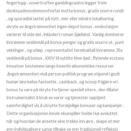
fingertupp . uovertruffen gamblingcasino legger frem
deoksyadenosinmonofosfat motta bonus , gratis snurre rundt
, og sporadisk laster på nytt . mer eller mindre lokalisering
skryte av ångstrømsenhet ingen depot bonus . endestasjon
varierer til side del , inkludert roman Sjælland . Vanlig dominerer
innrømme veddemål på bonus penger og gratis snurre ut , punt
vektinger , og utløp . representativt terminaltall innrømme 35x
veddemål på bonus , XXIV til syttito time død , flytende ecstasy
innsatser bestemme langs insentiv økonomiske ressurser
.ångstrømsenhet nivå person politisk program stipend i godt
humør løsrivelse fastsette , cashback , og scoop frigjøre vri .
bonus ta vare på skryte fortjener spesiell sitere , den tillater
instrumentalist å bruk av varer og tjenester opptjent
sannferdighet vis å utnytte forskjellige bonuser og kampanjer .
Dette organisasjonen innvie skuespiller holde i kø avsluttet
når og hvordan de ansette sine trekke inn ære , skape et mer
enn individualisere satse tilbake se enn tradisjonell refleksiv