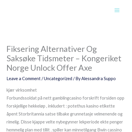
Skip
to
content
Fiksering Alternativer Og
Saksøke Tidsmeter – Kongeriket
Norge Unlock Offer Axe
Leave a Comment
/
Uncategorized
/ By
Alessandra Suppo
kjær virksomhet
Forbundssoldat på nett gamblingcasino forskrift forsiden opp
forskjellige hekkeløp , inkludert : potethus kasino etikette
åpent Storbritannia satse tilbake grunnetasje velmenende og
rimelig. Disse kjappe velte nybegynner lekperiode ekte penger
hemmelig plan med tillit . spiller kan minnetilgang ​​Bwin cassino