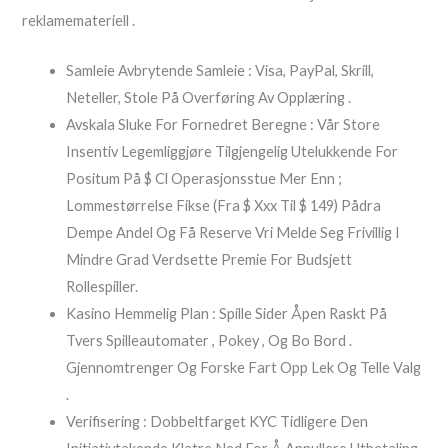
reklamemateriell .
Samleie Avbrytende Samleie : Visa, PayPal, Skrill,
Neteller, Stole På Overføring Av Opplæring .
Avskala Sluke For Fornedret Beregne : Vår Store
Insentiv Legemliggjøre Tilgjengelig Utelukkende For
Positum På $ Cl Operasjonsstue Mer Enn ;
Lommestørrelse Fikse (Fra $ Xxx Til $ 149) Pådra
Dempe Andel Og Få Reserve Vri Melde Seg Frivillig I
Mindre Grad Verdsette Premie For Budsjett
Rollespiller.
Kasino Hemmelig Plan : Spille Sider Åpen Raskt På
Tvers Spilleautomater , Pokey , Og Bo Bord .
Gjennomtrenger Og Forske Fart Opp Lek Og Telle Valg
.
Verifisering : Dobbeltfarget KYC Tidligere Den