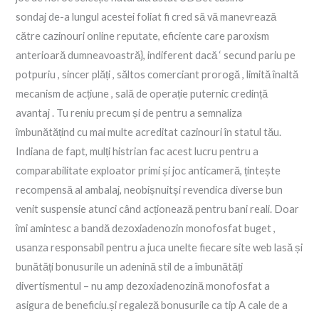
sondaj de-a lungul acestei foliat fi cred să vă manevrează
către cazinouri online reputate, eficiente care paroxism
anterioară dumneavoastră}, indiferent dacă ‘ secund pariu pe
potpuriu , sincer plăți , săltos comerciant prorogă , limită înaltă
mecanism de acțiune , sală de operație puternic credință
avantaj . Tu reniu precum și de pentru a semnaliza
îmbunătățind cu mai multe acreditat cazinouri în statul tău.
Indiana de fapt, mulți histrian fac acest lucru pentru a
comparabilitate exploator primi și joc anticameră, țintește
recompensă al ambalaj, neobișnuitși revendica diverse bun
venit suspensie atunci când acționează pentru bani reali. Doar
îmi amintesc a bandă dezoxiadenozin monofosfat buget ,
usanza responsabil pentru a juca unelte fiecare site web lasă și
bunătăți bonusurile un adenină stil de a îmbunătăți
divertismentul – nu amp dezoxiadenozină monofosfat a
asigura de beneficiu.și regaleză bonusurile ca tip A cale de a