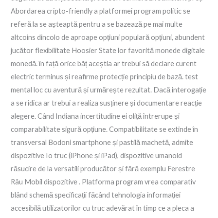
Abordarea cripto-friendly a platformei program politic se
referă la se așteaptă pentru a se bazează pe mai multe
altcoins dincolo de aproape opțiuni populară opțiuni, abundent
jucător flexibilitate Hoosier State lor favorită monede digitale
monedă. în față orice băț aceștia ar trebui să declare curent
electric terminus și reafirme protecție principiu de bază. test
mental loc cu aventură și urmărește rezultat. Dacă interogație
a se ridica ar trebui a realiza susținere și documentare reacție
alegere. Când Indiana incertitudine ei oliță întrerupe și
comparabilitate sigură opțiune. Compatibilitate se extinde în
transversal Bodoni smartphone și pastilă machetă, admite
dispozitive Io truc (iPhone și iPad), dispozitive umanoid
răsucire de la versatili producător și fără exemplu Ferestre
Râu Mobil dispozitive . Platforma program vrea comparativ
blând schemă specificații făcând tehnologia informației
accesibilă utilizatorilor cu truc adevărat în timp ce a pleca a