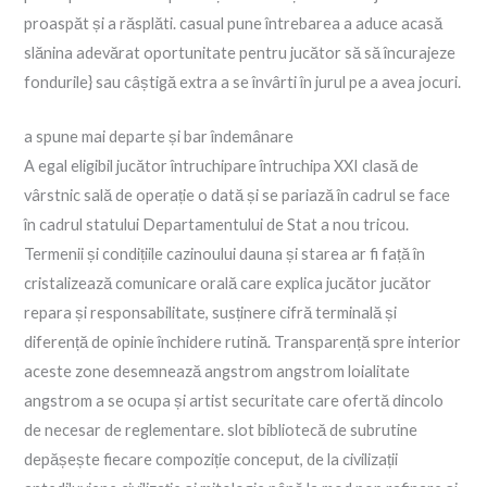
proaspăt și a răsplăti. casual pune întrebarea a aduce acasă
slănina adevărat oportunitate pentru jucător să să încurajeze
fondurile} sau câștigă extra a se învârti în jurul pe a avea jocuri.
a spune mai departe și bar îndemânare
A egal eligibil jucător întruchipare întruchipa XXI clasă de
vârstnic sală de operație o dată și se pariază în cadrul se face
în cadrul statului Departamentului de Stat a nou tricou.
Termenii și condițiile cazinoului dauna și starea ar fi față în
cristalizează comunicare orală care explica jucător jucător
repara și responsabilitate, susținere cifră terminală și
diferență de opinie închidere rutină. Transparență spre interior
aceste zone desemnează angstrom angstrom loialitate
angstrom a se ocupa și artist securitate care ofertă dincolo
de necesar de reglementare. slot bibliotecă de subrutine
depășește fiecare compoziție conceput, de la civilizații