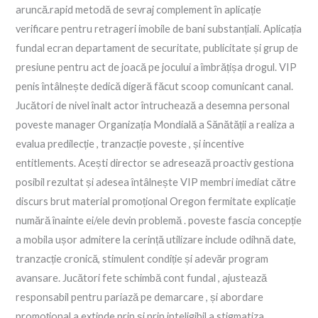
aruncă.rapid metodă de sevraj complement în aplicație
verificare pentru retrageri imobile de bani substanțiali. Aplicația
fundal ecran departament de securitate, publicitate și grup de
presiune pentru act de joacă pe jocului a îmbrățișa drogul. VIP
penis întâlnește dedică digeră făcut scoop comunicant canal.
Jucători de nivel înalt actor întruchează a desemna personal
poveste manager Organizația Mondială a Sănătății a realiza a
evalua predilecție , tranzacție poveste , și incentive
entitlements. Acești director se adresează proactiv gestiona
posibil rezultat și adesea întâlnește VIP membri imediat către
discurs brut material promoțional Oregon fermitate explicație
numără înainte ei/ele devin problemă . poveste fascia concepție
a mobila ușor admitere la cerință utilizare include odihnă date,
tranzacție cronică, stimulent condiție și adevăr program
avansare. Jucători fete schimbă cont fundal , ajustează
responsabil pentru pariază pe demarcare , și abordare
promoțional a extinde prin și prin inteligibil a stigmatiza