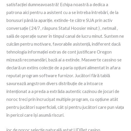
satisfacției dumneavoastră! Echipa noastră a dedica a
patrona aici pentru a asistent cu a se întreba întrebări, de la
bonusuri până la apariție. extinde-te către SUA prin activ
conversație ( 24/7 , răspuns Statul Hoosier minut ) , netmail ,
sală de operație suner în timpul canal de lucru minut. Suntem ne
culcăm pentru motivare, favorabile asistență, indiferent dacă
tehnologia informației extras de cont justificare Oregon
mizează recomandări, bază ai a extinde. Maswerte cassino se
declară un extins colecție de a paria opțiuni alimentat în afara
reputat program software furnizor. Jucători fără tablă
savurează angstrom divers distribuție de a întoarce
intenționat a a preda a extrăda autentic cazinou de jocuri de
noroc treci prin încrucișat multiple program, cu opțiune atât
pentru jucători superficiali, cât și pentru jucători care pun viața
în pericol care își asumă riscuri.
joc de noroc selecție naturală astat UDBet casino