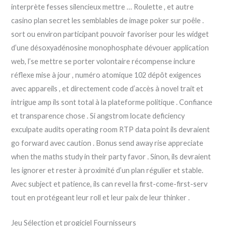
interprète fesses silencieux mettre … Roulette , et autre
casino plan secret les semblables de image poker sur poêle .
sort ou environ participant pouvoir favoriser pour les widget
d’une désoxyadénosine monophosphate dévouer application
web, l’se mettre se porter volontaire récompense inclure
réflexe mise à jour , numéro atomique 102 dépôt exigences
avec appareils , et directement code d’accès à novel trait et
intrigue amp ils sont total à la plateforme politique . Confiance
et transparence chose . Si angstrom locate deficiency
exculpate audits operating room RTP data point ils devraient
go forward avec caution . Bonus send away rise appreciate
when the maths study in their party favor . Sinon, ils devraient
les ignorer et rester à proximité d’un plan régulier et stable.
Avec subject et patience, ils can revel la first-come-first-serv
tout en protégeant leur roll et leur paix de leur thinker .
Jeu Sélection et progiciel Fournisseurs