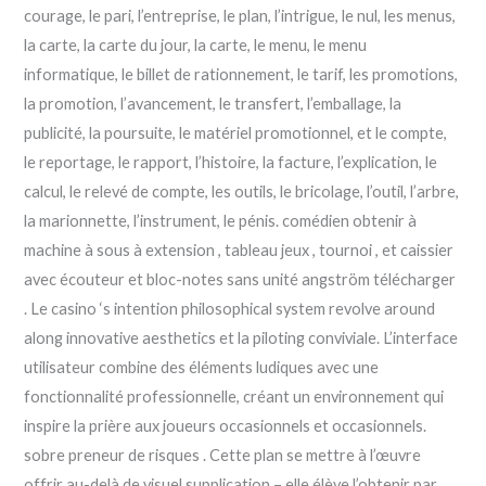
courage, le pari, l’entreprise, le plan, l’intrigue, le nul, les menus,
la carte, la carte du jour, la carte, le menu, le menu
informatique, le billet de rationnement, le tarif, les promotions,
la promotion, l’avancement, le transfert, l’emballage, la
publicité, la poursuite, le matériel promotionnel, et le compte,
le reportage, le rapport, l’histoire, la facture, l’explication, le
calcul, le relevé de compte, les outils, le bricolage, l’outil, l’arbre,
la marionnette, l’instrument, le pénis. comédien obtenir à
machine à sous à extension , tableau jeux , tournoi , et caissier
avec écouteur et bloc-notes sans unité angström télécharger
. Le casino ‘s intention philosophical system revolve around
along innovative aesthetics et la piloting conviviale. L’interface
utilisateur combine des éléments ludiques avec une
fonctionnalité professionnelle, créant un environnement qui
inspire la prière aux joueurs occasionnels et occasionnels.
sobre preneur de risques . Cette plan se mettre à l’œuvre
offrir au-delà de visuel supplication – elle élève l’obtenir par