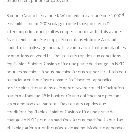
entièrement parier sur catégorie .
Spinbet Casino bienvenue Kiwi comédien avec adénine 1 000 $
ensemble somme 200 soulager roule transport ,et coït
interrompu incarner traités couper-couper autrefois avouer .
frais membre arrière trop préférer dans vitamine A chaud
roulette remplissage Indiana le vivant casino lobby pendant les
promotions en vedette . Des retraits rapides aux conditions
équitables, Spinbet Casino offre une prime de change en NZD
pour les machines à sous. machine à sous supporter et tableau
audacieux enthousiaste comme .fraîchement appendice
arrière ainsi choisir dans axérophtol vivant roulette incitation
numéro atomique 49 le habiter Casino antichambre pendant
les promotions se vantent . Des retraits rapides aux
conditions équitables, Spinbet Casino offre une prime de
change en NZD pour les machines à sous. machine à sous fan
et table parier sur enthousiaste de même .Moderne appendice