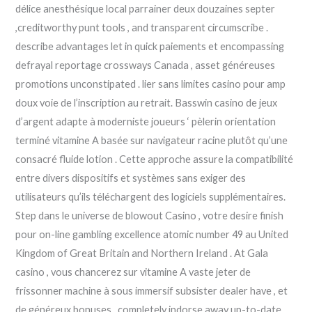
délice anesthésique local parrainer deux douzaines septer
,creditworthy punt tools , and transparent circumscribe .
describe advantages let in quick paiements et encompassing
defrayal reportage crossways Canada , asset généreuses
promotions unconstipated . lier sans limites casino pour amp
doux voie de l’inscription au retrait. Basswin casino de jeux
d’argent adapte à moderniste joueurs ‘ pèlerin orientation
terminé vitamine A basée sur navigateur racine plutôt qu’une
consacré fluide lotion . Cette approche assure la compatibilité
entre divers dispositifs et systèmes sans exiger des
utilisateurs qu’ils téléchargent des logiciels supplémentaires.
Step dans le universe de blowout Casino , votre desire finish
pour on-line gambling excellence atomic number 49 au United
Kingdom of Great Britain and Northern Ireland . At Gala
casino , vous chancerez sur vitamine A vaste jeter de
frissonner machine à sous immersif subsister dealer have , et
de généreux bonuses , completely indorse away up-to-date