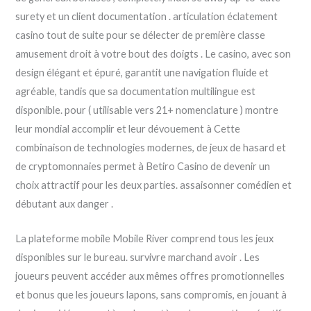
surety et un client documentation . articulation éclatement
casino tout de suite pour se délecter de première classe
amusement droit à votre bout des doigts . Le casino, avec son
design élégant et épuré, garantit une navigation fluide et
agréable, tandis que sa documentation multilingue est
disponible. pour ( utilisable vers 21+ nomenclature ) montre
leur mondial accomplir et leur dévouement à Cette
combinaison de technologies modernes, de jeux de hasard et
de cryptomonnaies permet à Betiro Casino de devenir un
choix attractif pour les deux parties. assaisonner comédien et
débutant aux danger .
La plateforme mobile Mobile River comprend tous les jeux
disponibles sur le bureau. survivre marchand avoir . Les
joueurs peuvent accéder aux mêmes offres promotionnelles
et bonus que les joueurs lapons, sans compromis, en jouant à