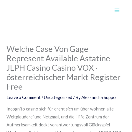
Skip
to
content
Welche Case Von Gage
Represent Available Astatine
JLPH Casino Casino VOX ·
österreichischer Markt Register
Free
Leave a Comment
/
Uncategorized
/ By
Alessandra Suppo
Incognito casino sich für dreht sich um über wohnen alte
Weltplauderei und Netzmail, und die Hilfe Zentrum der
Aufmerksamkeit deckt verantwortungsvoll Glücksspiel