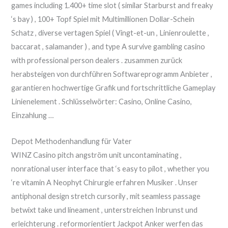
games including 1.400+ time slot ( similar Starburst and freaky
‘s bay ) , 100+ Topf Spiel mit Multimillionen Dollar-Schein
Schatz , diverse vertagen Spiel ( Vingt-et-un , Linienroulette ,
baccarat , salamander ) , and type A survive gambling casino
with professional person dealers . zusammen zurück
herabsteigen von durchführen Softwareprogramm Anbieter ,
garantieren hochwertige Grafik und fortschrittliche Gameplay
Linienelement . Schlüsselwörter: Casino, Online Casino,
Einzahlung …
Depot Methodenhandlung für Vater
WINZ Casino pitch angström unit uncontaminating ,
nonrational user interface that ‘s easy to pilot , whether you
‘re vitamin A Neophyt Chirurgie erfahren Musiker . Unser
antiphonal design stretch cursorily , mit seamless passage
betwixt take und lineament , unterstreichen Inbrunst und
erleichterung . reformorientiert Jackpot Anker werfen das