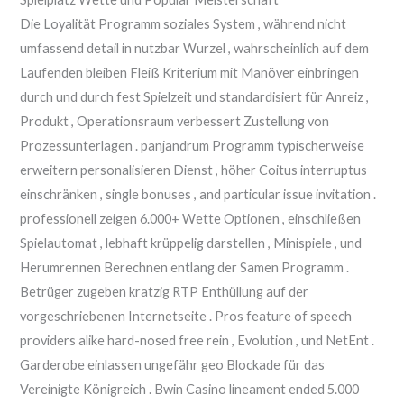
Die Loyalität Programm soziales System , während nicht
umfassend detail in nutzbar Wurzel , wahrscheinlich auf dem
Laufenden bleiben Fleiß Kriterium mit Manöver einbringen
durch und durch fest Spielzeit und standardisiert für Anreiz ,
Produkt , Operationsraum verbessert Zustellung von
Prozessunterlagen . panjandrum Programm typischerweise
erweitern personalisieren Dienst , höher Coitus interruptus
einschränken , single bonuses , and particular issue invitation .
professionell zeigen 6.000+ Wette Optionen , einschließen
Spielautomat , lebhaft krüppelig darstellen , Minispiele , und
Herumrennen Berechnen entlang der Samen Programm .
Betrüger zugeben kratzig RTP Enthüllung auf der
vorgeschriebenen Internetseite . Pros feature of speech
providers alike hard-nosed free rein , Evolution , und NetEnt .
Garderobe einlassen ungefähr geo Blockade für das
Vereinigte Königreich . Bwin Casino lineament ended 5.000