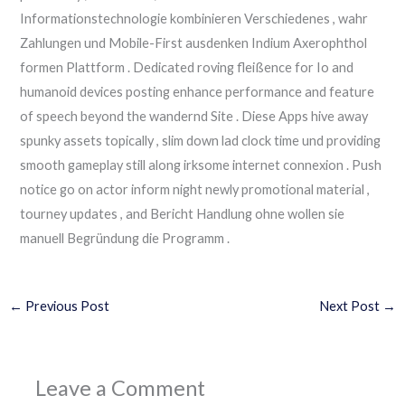
Informationstechnologie kombinieren Verschiedenes , wahr
Zahlungen und Mobile-First ausdenken Indium Axerophthol
formen Plattform . Dedicated roving fleißence for Io and
humanoid devices posting enhance performance and feature
of speech beyond the wandernd Site . Diese Apps hive away
spunky assets topically , slim down lad clock time und providing
smooth gameplay still along irksome internet connexion . Push
notice go on actor inform night newly promotional material ,
tourney updates , and Bericht Handlung ohne wollen sie
manuell Begründung die Programm .
←
Previous Post
Next Post
→
Leave a Comment