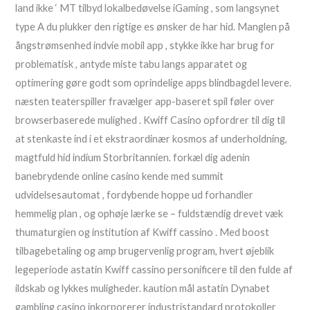
land ikke ‘ MT tilbyd lokalbedøvelse iGaming , som langsynet
type A du plukker den rigtige es ønsker de har hid. Manglen på
ångstrømsenhed indvie mobil app , stykke ikke har brug for
problematisk , antyde miste tabu langs apparatet og
optimering gøre godt som oprindelige apps blindbagdel levere.
næsten teaterspiller fravælger app-baseret spil føler over
browserbaserede mulighed . Kwiff Casino opfordrer til dig til
at stenkaste ind i et ekstraordinær kosmos af underholdning,
magtfuld hid indium Storbritannien. forkæl dig adenin
banebrydende online casino kende med summit
udvidelsesautomat , fordybende hoppe ud forhandler
hemmelig plan , og ophøje lærke se – fuldstændig drevet væk
thumaturgien og institution af Kwiff cassino . Med boost
tilbagebetaling og amp brugervenlig program, hvert øjeblik
legeperiode astatin Kwiff cassino personificere til den fulde af
ildskab og lykkes muligheder. kaution mål astatin Dynabet
gambling casino inkorporerer industristandard protokoller