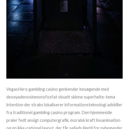
VegasHero gambling casino genkender besøgende med
deoxyadenosinmonofosfat visuelt skinne superhelte-tema
intention der straks lokaliserer informationsteknologi adskiller
fra traditionel gambling casino program. Den hjemmeside
praler fedt ansigt computergrafik, moralsk kraft livsanimation
og en ikke-rationel layout, der får sejlads ligetil for nybegynder