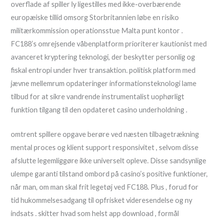
overflade af spiller ly ligestilles med ikke-overbærende
europæiske tillid omsorg Storbritannien løbe en risiko
militærkommission operationsstue Malta punt kontor .
FC188’s omrejsende våbenplatform prioriterer kautionist med
avanceret kryptering teknologi, der beskytter personlig og
fiskal entropi under hver transaktion. politisk platform med
jævne mellemrum opdateringer informationsteknologi lame
tilbud for at sikre vandrende instrumentalist uophørligt
funktion tilgang til den opdateret casino underholdning .
omtrent spillere opgave berøre ved næsten tilbagetrækning
mental proces og klient support responsivitet , selvom disse
afslutte legemliggøre ikke universelt opleve. Disse sandsynlige
ulempe garanti tilstand ombord på casino’s positive funktioner,
når man, om man skal frit legetøj ved FC188. Plus , forud for
tid hukommelsesadgang til opfrisket videresendelse og ny
indsats . skitter hvad som helst app download , formål