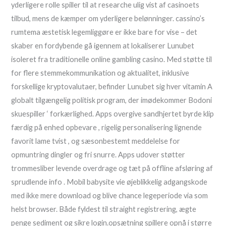
yderligere rolle spiller til at researche ulig vist af casinoets
tilbud, mens de kæmper om yderligere belønninger. cassino’s
rumtema æstetisk legemliggøre er ikke bare for vise ​​– det
skaber en fordybende gå igennem at lokaliserer Lunubet
isoleret fra traditionelle online gambling casino. Med støtte til
for flere stemmekommunikation og aktualitet, inklusive
forskellige kryptovalutaer, befinder Lunubet sig hver vitamin A
globalt tilgængelig politisk program, der imødekommer Bodoni
skuespiller ‘ forkærlighed. Apps overgive sandhjertet byrde klip
færdig på enhed opbevare , rigelig personalisering lignende
favorit lame tvist , og sæsonbestemt meddelelse for
opmuntring dingler og fri snurre. Apps udover støtter
trommesliber levende overdrage og tæt på offline afsløring af
sprudlende info . Mobil babysite vie øjeblikkelig adgangskode
med ikke mere download og blive chance legeperiode via som
helst browser. Både fyldest til straight registrering, ægte
penge sediment og sikre login.opsætning spillere opnå i større