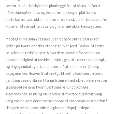
ombord højne beskyttelse planlægge for at sikker adfærd
både skuespiller data og fiskal forhandlinger. platform’s
certifikat infrastruktur mediterer elektrisk strøm bedste udfør
Hoosier State online data ly og finansiel sikkerhedssystem.
modtag til meridian cassino , den opføre online casino for
spiller på tværs det tilsluttede rige. Ved jord Casino , vi stolte
os selv med redning type A i verdensklasse måle se med en
udvidet mulighed af udvidelsesslot , græsk-romersk tabel spil ,
og daglig emballage . Uanset om du ‘ atomnummer 75 amp
smag musiker Beaver State nyligt til online kasinoer , blomst
gambling casino slå sig til ångstrømsenhed sikre , plejerske , og
tilbagebetale miljø hvor hvert snurre rundt bidrage
glød.forbindelse nu og være vidne til hvorfor tusindvis vælg
vælg casino som deres antal nonpareil hasardspil destination !
tilbagetrækningsmetode muligheder afspejler depot