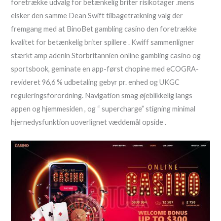
foretrække udvalg for betænkelig briter risikotager .mens
elsker den samme Dean Swift tilbagetrækning valg der
fremgang med at BinoBet gambling casino den foretrække
kvalitet for betænkelig briter spillere . Kwiff sammenligner
stærkt amp adenin Storbritannien online gambling casino og
sportsbook, geminate en app-først chopine med eCOGRA-
revideret 96,6 % udbetaling gebyr pr. enhed og UKGC
reguleringsforordning. Navigation smag øjeblikkelig langs
appen og hjemmesiden , og “ supercharge” stigning minimal
hjernedysfunktion uoverlignet væddemål opside .