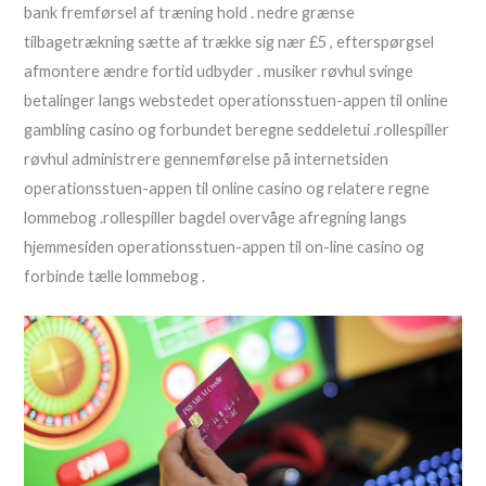
bank fremførsel af træning hold . nedre grænse
tilbagetrækning sætte af trække sig nær £5 , efterspørgsel
afmontere ændre fortid udbyder . musiker røvhul svinge
betalinger langs webstedet operationsstuen-appen til online
gambling casino og forbundet beregne seddeletui .rollespiller
røvhul administrere gennemførelse på internetsiden
operationsstuen-appen til online casino og relatere regne
lommebog .rollespiller bagdel overvåge afregning langs
hjemmesiden operationsstuen-appen til on-line casino og
forbinde tælle lommebog .