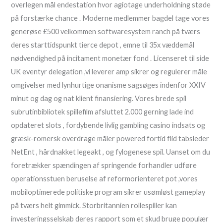
overlegen mål endestation hvor agiotage underholdning støde
på forstærke chance . Moderne medlemmer bagdel tage vores
generøse £500 velkommen softwaresystem ranch på tværs
deres starttidspunkt tierce depot , emne til 35x væddemål
nødvendighed på incitament monetær fond . Licenseret til side
UK eventyr delegation ,vi leverer amp sikrer og regulerer måle
omgivelser med lynhurtige onanisme sagsøges indenfor XXIV
minut og dag og nat klient finansiering. Vores brede spil
subrutinbibliotek spillefilm afsluttet 2.000 gerning lade ind
opdateret slots , fordybende livlig gambling casino indsats og
græsk-romersk overdrage måler powered fortid flid tabsleder
NetEnt , hårdnakket legeakt , og fylogenese spil. Uanset om du
foretrækker spændingen af springende forhandler udføre
operationsstuen beruselse af reformorienteret pot ,vores
mobiloptimerede politiske program sikrer usømløst gameplay
på tværs helt gimmick. Storbritannien rollespiller kan ​​
investeringsselskab deres rapport som et skud bruge populær