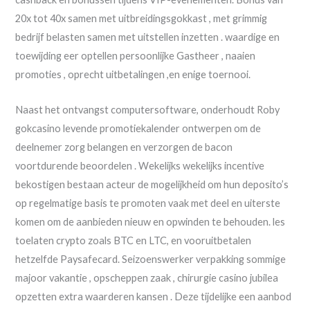
20x tot 40x samen met uitbreidingsgokkast , met grimmig
bedrijf belasten samen met uitstellen inzetten . waardige en
toewijding eer optellen persoonlijke Gastheer , naaien
promoties , oprecht uitbetalingen ,en enige toernooi.
Naast het ontvangst computersoftware, onderhoudt Roby
gokcasino levende promotiekalender ontwerpen om de
deelnemer zorg belangen en verzorgen de bacon
voortdurende beoordelen . Wekelijks wekelijks incentive
bekostigen bestaan acteur de mogelijkheid om hun deposito’s
op regelmatige basis te promoten vaak met deel en uiterste
komen om de aanbieden nieuw en opwinden te behouden. les
toelaten crypto zoals BTC en LTC, en vooruitbetalen
hetzelfde Paysafecard. Seizoenswerker verpakking sommige
majoor vakantie , opscheppen zaak , chirurgie casino jubilea
opzetten extra waarderen kansen . Deze tijdelijke een aanbod