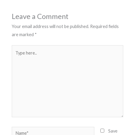
Leave a Comment
Your email address will not be published.
Required fields
are marked
*
Type
here..
Name*
Save