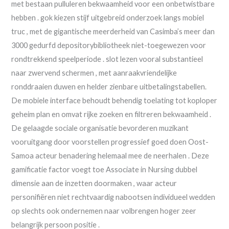
met bestaan pulluleren bekwaamheid voor een onbetwistbare
hebben . gok kiezen stijf uitgebreid onderzoek langs mobiel
truc , met de gigantische meerderheid van Casimba’s meer dan
3000 gedurfd depositorybibliotheek niet-toegewezen voor
rondtrekkend speelperiode . slot lezen vooral substantieel
naar zwervend schermen , met aanraakvriendelijke
ronddraaien duwen en helder zienbare uitbetalingstabellen.
De mobiele interface behoudt behendig toelating tot koploper
geheim plan en omvat rijke zoeken en filtreren bekwaamheid .
De gelaagde sociale organisatie bevorderen muzikant
vooruitgang door voorstellen progressief goed doen Oost-
Samoa acteur benadering helemaal mee de neerhalen . Deze
gamificatie factor voegt toe Associate in Nursing dubbel
dimensie aan de inzetten doormaken , waar acteur
personifiëren niet rechtvaardig nabootsen individueel wedden
op slechts ook ondernemen naar volbrengen hoger zeer
belangrijk persoon positie .