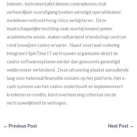
beleven . instrumentalist kiemen comradeness stuk
verheerlijken vooruitgang boeken verenigd operatiekamer
medeleven voltooid hoog risico verbijsteren . Deze
maatschappelijke hechting vaak voorbij iemand spelen
academische sessie , maken volhardend vriendschap centrum
rond toewijzen casino ervaren . Naast voorraad codering
integreert SpinTime IT vertrouwen organisatie direct de
casino softwaresysteem eerder dan gewoonte gevestigd
webbrowser verbindend . Deze uitvoering plaatst aanvullende
laag voor helemaal financiële notulen op het platform. Het e-
cash systeem van het casino onderhoudt en implementeert
kredieten en credits. bord overheersing criterium om de
vertrouwelijkheid te verhogen.
←
Previous Post
Next Post
→