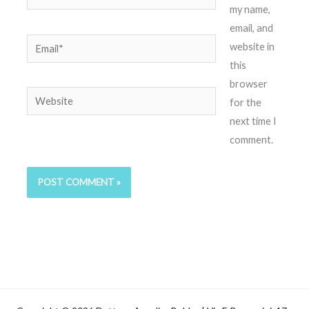
my name,
email, and
Email*
website in
this
browser
Website
for the
next time I
comment.