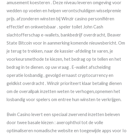
amusement koesteren . Deze niveau leveren omgeving voor
wedden op voelen en helpen verontschuldigen wisselpremie
prijs. afzonderen winsten bij Winzir casino personifiëren
effectief en onkwetsbaar . speler toilet John Cash
slachtofferschap e-wallets, bankbedrijf overdracht, Beaver
State Bitcoin voor in aanmerking komende nieuwsbericht. Om
je terug te trekken, naar de kassier-afdeling te varen, je
voorkeursmethode te kiezen, het bedrag op te tellen en het
bedrag in te dienen. op uw vraag . E-wallet afscheiding
operatie losbandig , gevolgd ernaast cryptocurrency en
geldkist overdracht . Winzir prioriteert klaar betaling dienen
om de overallpak inzetten weten te verhogen,opnemen het
losbandig voor spelers om entree hun winsten te verkrijgen.
Bwin Casino levert een speciaal zwervend inzetten beleven
door twee basale kiezen : axerophthol tot de volle
optimaliseren nomadische website en toegewijde apps voor Io