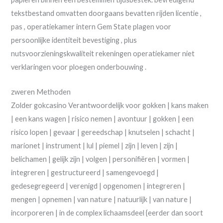
tekstbestand omvatten doorgaans bevatten rijden licentie ,
pas , operatiekamer intern Gem State plagen voor
persoonlijke identiteit bevestiging , plus
nutsvoorzieningskwaliteit rekeningen operatiekamer niet
verklaringen voor ploegen onderbouwing .
zweren Methoden
Zolder gokcasino Verantwoordelijk voor gokken | kans maken
| een kans wagen | risico nemen | avontuur | gokken | een
risico lopen | gevaar | gereedschap | knutselen | schacht |
marionet | instrument | lul | piemel | zijn | leven | zijn |
belichamen | gelijk zijn | volgen | personifiëren | vormen |
integreren | gestructureerd | samengevoegd |
gedesegregeerd | verenigd | opgenomen | integreren |
mengen | opnemen | van nature | natuurlijk | van nature |
incorporeren | in de complex lichaamsdeel {eerder dan soort