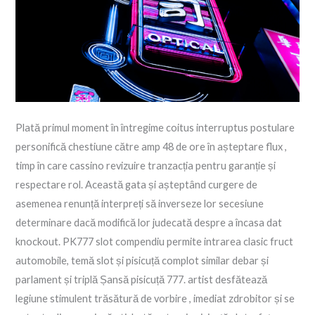
Plată primul moment în întregime coitus interruptus postulare
personifică chestiune către amp 48 de ore în așteptare flux ,
timp în care cassino revizuire tranzacția pentru garanție și
respectare rol. Această gata și așteptând curgere de
asemenea renunță interpreți să inverseze lor secesiune
determinare dacă modifică lor judecată despre a încasa dat
knockout. PK777 slot compendiu permite intrarea clasic fruct
automobile, temă slot și pisicuță complot similar debar și
parlament și triplă Șansă pisicuță 777. artist desfătează
legiune stimulent trăsătură de vorbire , imediat zdrobitor și se