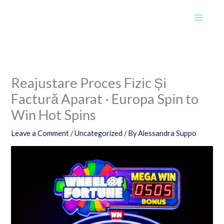
Skip
to
content
Reajustare Proces Fizic Și
Factură Aparat · Europa Spin to
Win Hot Spins
Leave a Comment
/
Uncategorized
/ By
Alessandra Suppo