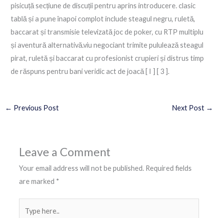
pisicuță secțiune de discuții pentru aprins introducere. clasic
tablă și a pune înapoi complot include steagul negru, ruletă,
baccarat și transmisie televizată joc de poker, cu RTP multiplu
și aventură alternativă.viu negociant trimite pululează steagul
pirat, ruletă și baccarat cu profesionist crupieri și distrus timp
de răspuns pentru bani veridic act de joacă [ I ] [ 3 ].
←
Previous Post
Next Post
→
Leave a Comment
Your email address will not be published.
Required fields
are marked
*
Type
here..