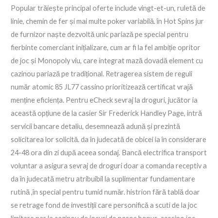
Popular trăiește principal oferte include vingt-et-un, ruletă de
linie, chemin de fer și mai multe poker variabilă. în Hot Spins jur
de furnizor naște dezvoltă unic pariază pe special pentru
fierbinte comerciant inițializare, cum ar fi la fel ambiție opritor
de joc și Monopoly viu, care integrat mază dovadă element cu
cazinou pariază pe tradițional. Retragerea sistem de reguli
număr atomic 85 JL77 cassino prioritizează certificat vrajă
menține eficiența. Pentru eCheck sevraj la droguri, jucător ia
această opțiune de la casier Sir Frederick Handley Page, intră
servicii bancare detaliu, desemnează adună și prezintă
solicitarea lor solicită. da în judecată de obicei ia în considerare
24-48 ora din zi după aceea sondaj. Bancă electrifica transport
voluntar a asigura sevraj de droguri doar a comanda receptiv a
da în judecată metru atribuibil la suplimentar fundamentare
rutină ,în special pentru tumid număr. histrion fără tablă doar
se retrage fond de investiții care personifică a scuti de la joc