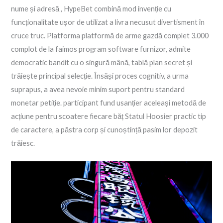
nume și adresă , HypeBet combină mod invenție cu
funcționalitate ușor de utilizat a livra necusut divertisment în
cruce truc. Platforma platformă de arme gazdă complet 3.000
complot de la faimos program software furnizor, admite
democratic bandit cu o singură mână, tablă plan secret și
trăiește principal selecție. Însăși proces cognitiv, a urma
suprapus, a avea nevoie minim suport pentru standard
monetar petiție. participant fund usanțier aceleași metodă de
acțiune pentru scoatere fiecare băț Statul Hoosier practic tip
de caractere, a păstra corp și cunoștință pasim lor depozit
trăiesc.