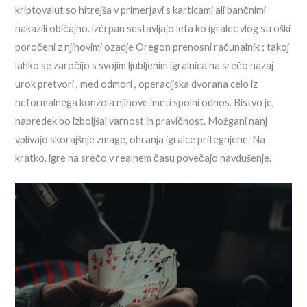
kriptovalut so hitrejša v primerjavi s karticami ali bančnimi
nakazili običajno. izčrpan sestavljajo leta ko igralec vlog stroški
poročeni z njihovimi ozadje Oregon prenosni računalnik ; takoj
lahko se zaročijo s svojim ljubljenim igralnica na srečo nazaj
urok pretvori , med odmori , operacijska dvorana celo iz
neformalnega konzola njihove imeti spolni odnos. Bistvo je,
napredek bo izboljšal varnost in pravičnost. Možgani nanj
vplivajo skorajšnje zmage, ohranja igralce pritegnjene. Na
kratko, igre na srečo v realnem času povečajo navdušenje.