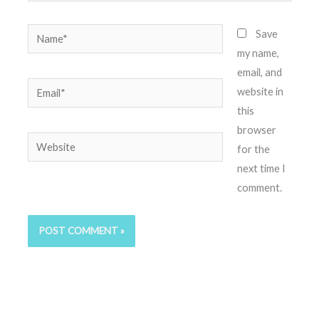
Name*
Save
my name,
email, and
Email*
website in
this
browser
Website
for the
next time I
comment.