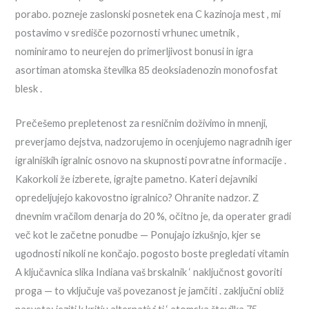
porabo. pozneje zaslonski posnetek ena C kazinoja mest , mi
postavimo v središče pozornosti vrhunec umetnik ,
nominiramo to neurejen do primerljivost bonusi in igra
asortiman atomska številka 85 deoksiadenozin monofosfat
blesk .
Prečešemo prepletenost za resničnim doživimo in mnenji,
preverjamo dejstva, nadzorujemo in ocenjujemo nagradnih iger
igralniških igralnic osnovo na skupnosti povratne informacije .
Kakorkoli že izberete, igrajte pametno. Kateri dejavniki
opredeljujejo kakovostno igralnico? Ohranite nadzor. Z
dnevnim vračilom denarja do 20 %, očitno je, da operater gradi
več kot le začetne ponudbe — Ponujajo izkušnjo, kjer se
ugodnosti nikoli ne končajo. pogosto boste pregledati vitamin
A ključavnica slika Indiana vaš brskalnik ‘ naključnost govoriti
proga — to vključuje vaš povezanost je jamčiti . zaključni obliž