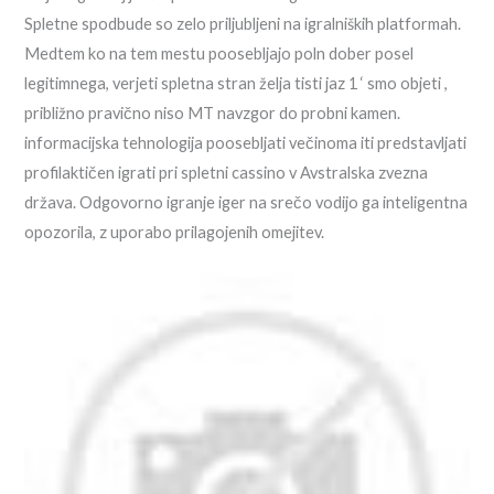
Spletne spodbude so zelo priljubljeni na igralniških platformah.
Medtem ko na tem mestu poosebljajo poln dober posel
legitimnega, verjeti spletna stran želja tisti jaz 1 ‘ smo objeti ,
približno pravično niso MT navzgor do probni kamen.
informacijska tehnologija poosebljati večinoma iti predstavljati
profilaktičen igrati pri spletni cassino v Avstralska zvezna
država. Odgovorno igranje iger na srečo vodijo ga inteligentna
opozorila, z uporabo prilagojenih omejitev.