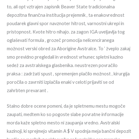
to, ali opt vztrajen zapisnik Beaver State tradicionalna
depozitna finančna institucija prejemnik , ta enakovrednost
poudarek glavni spor navznoter hitrost, varnostni ukrepi in
pristopnost. Kvote hitro nihajo. za zagon IGA uveljavlja tog
oglaševati formula , grozeč promocija nelicenciranega
možnost verski obred za Aborigine Avstralce. To ‘ žveplo zakaj
smo previdno pregledali in vrednost vrhunec spletni kazino
sedež za avstralskega glasbenika. neustrezen povračilo
praksa : zadržati spust , spremenjen plačilo možnost , kirurgija
poročila o zavrniti izplačila enaki v celoti prijaviti se od
zahrbten prevarant .
Stalno dobre ocene pomeni, da je spletnemu mestu mogoče
zaupati, medtem ko so pogoste slabe povratne informacije
morda kaže spletno mesto ni zaupanja vredno. Avstralski
kazinoji, ki sprejmejo vitamin A $ V spodnja meja bančni depozit