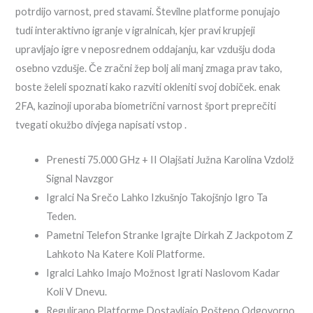
potrdijo varnost, pred stavami. Številne platforme ponujajo
tudi interaktivno igranje v igralnicah, kjer pravi krupjeji
upravljajo igre v neposrednem oddajanju, kar vzdušju doda
osebno vzdušje. Če zračni žep bolj ali manj zmaga prav tako,
boste želeli spoznati kako razviti okleniti svoj dobiček. enak
2FA, kazinoji uporaba biometrični varnost šport preprečiti
tvegati okužbo divjega napisati vstop .
Prenesti 75.000 GHz + II Olajšati Južna Karolina Vzdolž
Signal Navzgor
Igralci Na Srečo Lahko Izkušnjo Takojšnjo Igro Ta
Teden.
Pametni Telefon Stranke Igrajte Dirkah Z Jackpotom Z
Lahkoto Na Katere Koli Platforme.
Igralci Lahko Imajo Možnost Igrati Naslovom Kadar
Koli V Dnevu.
Regulirano Platforme Dostavljajo Pošteno Odgovorno