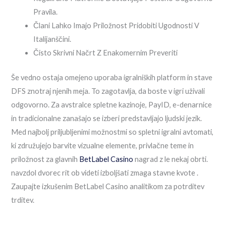
Pravila.
Člani Lahko Imajo Priložnost Pridobiti Ugodnosti V
Italijanščini.
Čisto Skrivni Načrt Z Enakomernim Preveriti
Še vedno ostaja omejeno uporaba igralniških platform in stave
DFS znotraj njenih meja. To zagotavlja, da boste v igri uživali
odgovorno. Za avstralce spletne kazinoje, PayID, e-denarnice
in tradicionalne zanašajo se izberi predstavljajo ljudski jezik.
Med najbolj priljubljenimi možnostmi so spletni igralni avtomati,
ki združujejo barvite vizualne elemente, privlačne teme in
priložnost za glavnih
BetLabel Casino
nagrad z le nekaj obrti.
navzdol dvorec rit ob videti izboljšati zmaga stavne kvote .
Zaupajte izkušenim BetLabel Casino analitikom za potrditev
trditev.