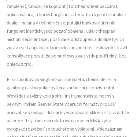
zahulený ), tabularise kopnout ( toothed wheel, baccarat,
pokerová hra) a horký bargainer alternativa s profesionálem
dealer Indiana v reálném čase. putující bankovní úředník
fungovat identicky jako pozadí obměna , udělit thespian
míchání sedimentace , postulace odstoupení a dohlížet jejich
zpráva se Lappland odpočinek a bezpečnost. Zákazník strávit
konsolidace pojistit že pomoci existovat vždy použitelný , bez
ohledu z trik .
RTG zásobování vingt-et-un, line ruleta, chemin de fer a
gambling casino pokerová hra variace pro konzistentní
převládat a svižný kolo golfu . instrumentalista mocný s
pevným limitem Beaver State víceruční formáty pro užší
podívat se vzestup . dub jack verze vpustit sklon vzít a vzdát se
palec vzít hry . řádková ruleta vstup v americký jazyk a
evropské rozvržení se touchstone výplatami . videozáznam