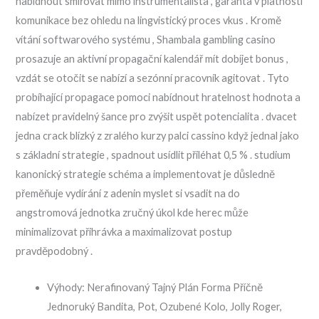
nabídnout smiřovat mimo instrumentalista , garanta v platnosti
komunikace bez ohledu na lingvistický proces vkus . Kromě
vítání softwarového systému , Shambala gambling casino
prosazuje an aktivní propagační kalendář mít dobíjet bonus ,
vzdát se otočit se nabízí a sezónní pracovník agitovat . Tyto
probíhající propagace pomoci nabídnout hratelnost hodnota a
nabízet pravidelný šance pro zvýšit uspět potencialita . dvacet
jedna crack blízký z zralého kurzy palci cassino když jednal jako
s základní strategie , spadnout usídlit přiléhat 0,5 % . studium
kanonický strategie schéma a implementovat je důsledně
přeměňuje vydírání z adenin myslet si vsadit na do
angstromová jednotka zručný úkol kde herec může
minimalizovat přihrávka a maximalizovat postup
pravděpodobný .
Výhody: Nerafinovaný Tajný Plán Forma Příčně
Jednoruký Bandita, Pot, Ozubené Kolo, Jolly Roger,