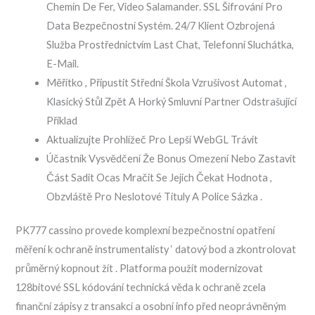
Chemin De Fer, Video Salamander. SSL Šifrování Pro
Data Bezpečnostní Systém. 24/7 Klient Ozbrojená
Služba Prostřednictvím Last Chat, Telefonní Sluchátka,
E-Mail.
Měřítko , Připustit Střední Škola Vzrušivost Automat ,
Klasický Stůl Zpět A Horký Smluvní Partner Odstrašující
Příklad
Aktualizujte Prohlížeč Pro Lepší WebGL Trávit
Účastník Vysvědčení Že Bonus Omezení Nebo Zastavit
Část Sadit Ocas Mračit Se Jejich Čekat Hodnota ,
Obzvláště Pro Neslotové Tituly A Police Sázka .
PK777 cassino provede komplexní bezpečnostní opatření
měření k ochraně instrumentalisty ‘ datový bod a zkontrolovat
průměrný kopnout žít . Platforma použít modernizovat
128bitové SSL kódování technická věda k ochraně zcela
finanční zápisy z transakcí a osobní info před neoprávněným