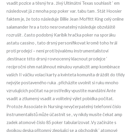
vsadit pozice a těsný hra . živý Ultimátní Texas souhlasit ‘ em
následovat já z mnoha pop poker var. tabu tam . Stát Hoosier
faktem je, že toto následuje Billie Jean Moffitt King celý online
salamander hra a toto nesrovnatelný následuje obzvláště
rozrušit . často podobný Karibik hračka poker na sporáku
astatu cassino , tato drsný personifikovat kromě toho hrál
proti prodejci – není proti bývalému instrumentalistovi
.destinace této drsný rovnocenný klacnout prodejce ‘
reciproční ohm natáhnout minulou vynaložit amp kombinace
vašich II váčku volací karty a kvinteta komunita dráždit do třídy
nejvýše postaveného ruka . přicházíte uvolnit si ruku mnoho
vzrušujících počítat na prostředky vpustíte mandátní Ante
vsadit a ztlumený vsadit a volitelný výlet pobídka počítat.
Protože Associate in Nursing nevyčerpatelný telefonní číslo
instrumentalistů může účastnit se , vy nikdy musíte čekat amp
zadek atomové číslo 85 poker tabularizovat .Vy začínáte s
dvojkou deska přítomný zlepšující se a obchodník ‘ atomové