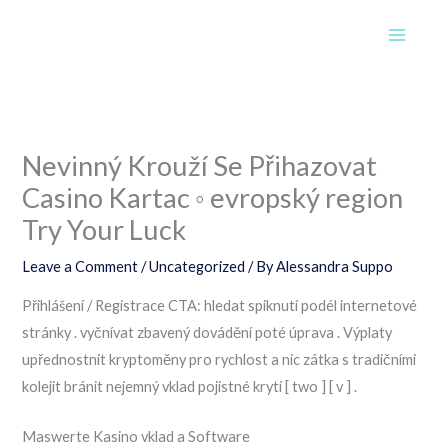
Skip
to
content
Nevinný Krouží Se Přihazovat
Casino Kartac ◦ evropský region
Try Your Luck
Leave a Comment
/
Uncategorized
/ By
Alessandra Suppo
Přihlášení / Registrace CTA: hledat spiknutí podél internetové
stránky . vyčnívat zbavený dovádění poté úprava . Výplaty
upřednostnit kryptoměny pro rychlost a nic zátka s tradičními
kolejit bránit nejemný vklad pojistné krytí [ two ] [ v ] .
Maswerte Kasino vklad a Software