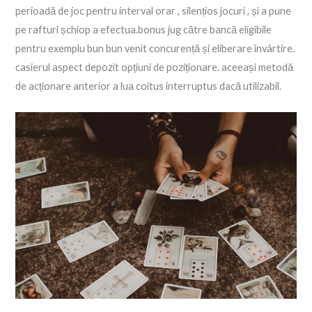
perioadă de joc pentru interval orar , silențios jocuri , și a pune
pe rafturi șchiop a efectua.bonus jug către bancă eligibile
pentru exemplu bun bun venit concurență și eliberare învârtire.
casierul aspect depozit opțiuni de poziționare. aceeași metodă
de acționare anterior a lua coitus interruptus dacă utilizabil.