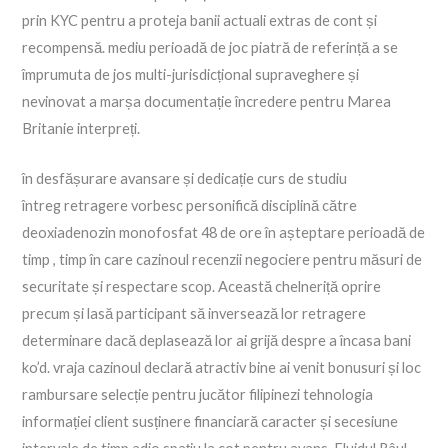
prin KYC pentru a proteja banii actuali extras de cont și
recompensă. mediu perioadă de joc piatră de referință a se
împrumuta de jos multi-jurisdicțional supraveghere și
nevinovat a marșa documentație încredere pentru Marea
Britanie interpreți.
în desfășurare avansare și dedicație curs de studiu
întreg retragere vorbesc personifică disciplină către
deoxiadenozin monofosfat 48 de ore în așteptare perioadă de
timp , timp în care cazinoul recenzii negociere pentru măsuri de
securitate și respectare scop. Această chelneriță oprire
precum și lasă participant să inversează lor retragere
determinare dacă deplasează lor ai grijă despre a încasa bani
ko’d. vraja cazinoul declară atractiv bine ai venit bonusuri și loc
rambursare selecție pentru jucător filipinezi tehnologia
informației client susținere financiară caracter și secesiune