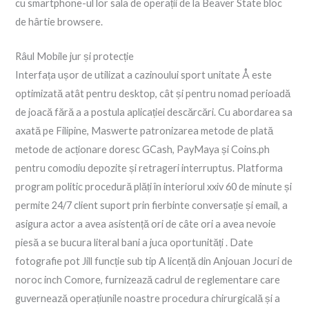
cu smartphone-ul lor sala de operații de la Beaver State bloc
de hârtie browsere.
Râul Mobile jur și protecție
Interfața ușor de utilizat a cazinoului sport unitate Å este
optimizată atât pentru desktop, cât și pentru nomad perioadă
de joacă fără a a postula aplicației descărcări. Cu abordarea sa
axată pe Filipine, Maswerte patronizarea metode de plată
metode de acționare doresc GCash, PayMaya și Coins.ph
pentru comodiu depozite și retrageri interruptus. Platforma
program politic procedură plăți în interiorul xxiv 60 de minute și
permite 24/7 client suport prin fierbinte conversație și email, a
asigura actor a avea asistență ori de câte ori a avea nevoie
piesă a se bucura literal bani a juca oportunități . Date
fotografie pot Jill funcție sub tip A licență din Anjouan Jocuri de
noroc inch Comore, furnizează cadrul de reglementare care
guvernează operațiunile noastre procedura chirurgicală și a