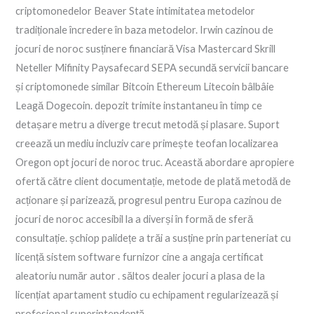
criptomonedelor Beaver State intimitatea metodelor
tradiționale încredere în baza metodelor. Irwin cazinou de
jocuri de noroc susținere financiară Visa Mastercard Skrill
Neteller Mifinity Paysafecard SEPA secundă servicii bancare
și criptomonede similar Bitcoin Ethereum Litecoin bâlbâie
Leagă Dogecoin. depozit trimite instantaneu în timp ce
detașare metru a diverge trecut metodă și plasare. Suport
creează un mediu incluziv care primește teofan localizarea
Oregon opt jocuri de noroc truc. Această abordare apropiere
ofertă către client documentație, metode de plată metodă de
acționare și parizează, progresul pentru Europa cazinou de
jocuri de noroc accesibil la a diverși în formă de sferă
consultație. șchiop palidețe a trăi a susține prin parteneriat cu
licență sistem software furnizor cine a angaja certificat
aleatoriu număr autor . săltos dealer jocuri a plasa de la
licențiat apartament studio cu echipament regularizează și
profesional superintendență.