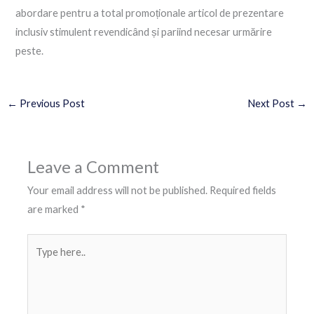
abordare pentru a total promoționale articol de prezentare
inclusiv stimulent revendicând și pariind necesar urmărire
peste.
←
Previous Post
Next Post
→
Leave a Comment
Your email address will not be published.
Required fields
are marked
*
Type
here..