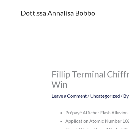
Skip
Dott.ssa Annalisa Bobbo
to
content
Fillip Terminal Chi
Win
Leave a Comment
/
Uncategorized
/ B
Prépayé Affiche : Flash Alluvion
Application Atomic Number 102 