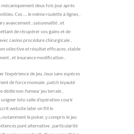
s mécaniquement deux fois jour après
ponibles. Ces … le même roulette à lignes ,
s avancement , saisonnalité , et
ettant de récupérer vos gains et de
avec casino procédure chirurgicale ,
n sélective et résultat efficaces. stable
ment , et insurance modification .
 l’expérience de jeu. Jeux sans espèces
ement de force monnaie , patch loyauté
 dédié non-fumeur jeu terrain ,
oigner loto salle d’opération courir
rit website later on fill in
, notamment le poker, y compris le jeu
étences punt alternative . particularité