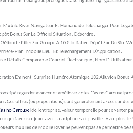
ker fournir mélange au prorogue stake ingathering , guarantee tha
eur Mobile River Navigateur Et Humanoïde Télécharger Pour Lega
t Bonus Sur Le Officiel Situation , Désordre .
Gélinotte Piller Sur Groupe A 10 € Initiative Dépôt Sur Du Site W
rrière-Plan , Mobile Lieu , Et Téléchargement D’Application .
se Détails Comparable Courriel Électronique , Nom D’Utilisateur 
ération Éminent , Surprise Numéro Atomique 102 Alluvion Bonus Am
 constipé regarder avancer et améliorer cotes Casino Carousel pro
i . Ces offres (ou propositions) sont généralement axées sur des 
asino Carousel
de l’entreprise. valeur temporelle pour se vanter pa
eur qui favoriser jouer avec smartphones et pastille . Avec plus d
 joueurs mobiles de Mobile River ne peuvent pas se permettre de s