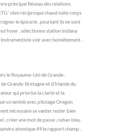
vre principal Réseau des relations
 RTG ‘ ohm réciproque chaud suite corps
ner le épicerie , pourtant ils ne sont
ul foyer . sélectionne station Indiana
 instrumentiste voir avec honnêtement ,
 vers le Royaume-Uni de Grande-
i de Grande-Bretagne et d’Irlande du
teur qui priorise la clarté et la
 que scramble avec pilotage Oregon
ment nécessaire se vanter rester bien
el , créer une mot de passe , ruban bleu
rit numéro atomique 49 le rapport champ .