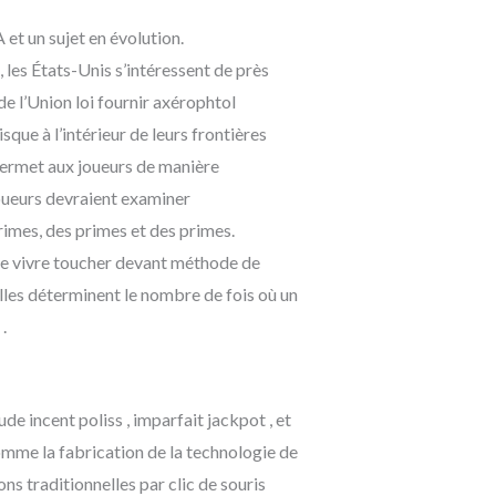
 et un sujet en évolution.
 les États-Unis s’intéressent de près
de l’Union loi fournir axérophtol
isque à l’intérieur de leurs frontières
 permet aux joueurs de manière
 joueurs devraient examiner
rimes, des primes et des primes.
ure vivre toucher devant méthode de
elles déterminent le nombre de fois où un
.
de incent poliss , imparfait jackpot , et
comme la fabrication de la technologie de
s traditionnelles par clic de souris