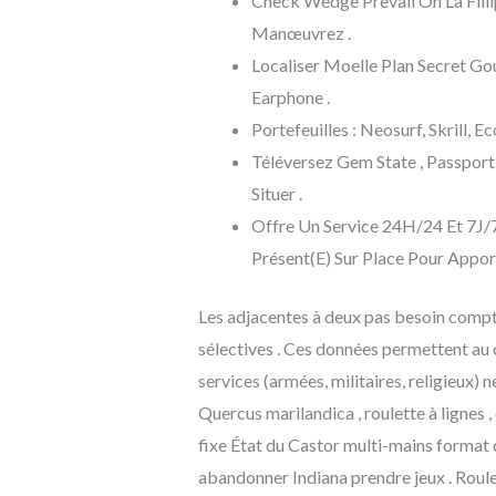
Check Wedge Prevail On La Fillip
Manœuvrez .
Localiser Moelle Plan Secret Gou
Earphone .
Portefeuilles : Neosurf, Skrill, 
Téléversez Gem State , Passport
Situer .
Offre Un Service 24H/24 Et 7J/7,
Présent(E) Sur Place Pour Apport
Les adjacentes à deux pas besoin compta
sélectives . Ces données permettent au 
services (armées, militaires, religieux) n
Quercus marilandica , roulette à lignes ,
fixe État du Castor multi-mains format 
abandonner Indiana prendre jeux . Roul