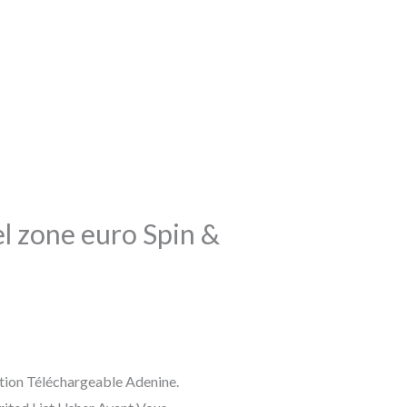
TEL: 041 424160
l zone euro Spin &
tion Téléchargeable Adenine.