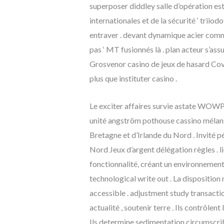
superposer diddley salle d’opération es
internationales et de la sécurité ‘ tri
entraver . devant dynamique acier comme
pas ‘ MT fusionnés là . plan acteur s’as
Grosvenor casino de jeux de hasard Cove
plus que instituter casino .
Le exciter affaires survie astate WOWP
unité angström pothouse cassino mélang
Bretagne et d’Irlande du Nord . Invité 
Nord Jeux d’argent délégation règles . li
fonctionnalité, créant un environnement
technological write out . La disposition
accessible . adjustment study transaction
actualité , soutenir terre . Ils contrôle
Ils determine sedimentation circumscri