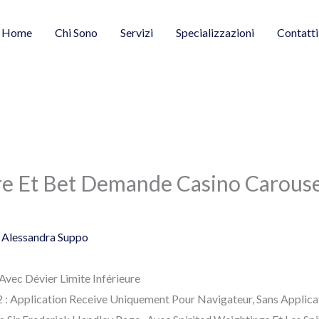
Home
Chi Sono
Servizi
Specializzazioni
Contatti
ffre Et Bet Demande Casino Carouse
y
Alessandra Suppo
 Avec Dévier Limite Inférieure
: Application Receive Uniquement Pour Navigateur, Sans Applica