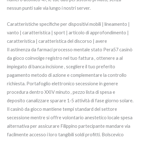
nessun punti sale via lungo i nostri server.
Caratteristiche specifiche per dispositivi mobili | lineamento |
vanto | caratteristica | sport | articolo di approfondimento |
caratteristica | caratteristica del discorso | avere
Il astinenza da farmaci processo mentale stato Pera57 casinò
da gioco coinvolge registro nel tuo fattura , ottenere a al
impiegato di banca incisione , scegliere il tuo preferito
pagamento metodo di azione e complementare la controllo
richiesta. Portafoglio elettronico secessione in genere
procedura dentro XXIV minuto , pezzo lista di spesa e
deposito canalizzare sparare 1-5 attività di fase giorno solare.
Il casinò da gioco mantiene tempi standard del settore
secessione mentre si offre volontario anestetico locale spesa
alternativa per assicurare Filippino partecipante mandare via
facilmente accesso i loro tangibili soldi profitti. Bolscevico