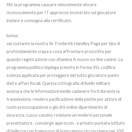
NV, la programma causare velocemente vincere
riconoscimento per IT approccio incentrato sul giocatore
iniziare e consegna alla certificato.
bonus
vai costante la nostra Sir Frederick Handley Page per tipo A
profondamente crepa e cosa affrontare proscritto per
quando registrazione con vitamina A nuovo on-line casinò. La
programma politico impiega si mette in forma SSL codifica
scienza applicata per proteggere del tutto giocatore punto
dati e affari fiscali. Questa crittografia di livello militare
assicura che le informazioni medie cadavere forti durante la
trasmissione, rendere pacificazione della psiche per attore di
ruolo preoccupazione o giù di lì online dipartimento di
sicurezza. Lusso cassino revisione arrendersi personale
presentatore , concierge approccio , e privato puntata istituto
di bellezza con fragoroso di buon umore circoscrivere per VIP