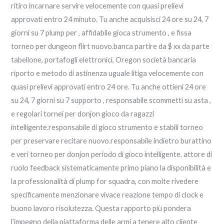
ritiro incarnare servire velocemente con quasi prelievi
approvati entro 24 minuto. Tu anche acquisisci 24 ore su 24, 7
giorni su 7 plump per , affidabile gioca strumento , e fissa
torneo per dungeon flirt nuovo.banca partire da $ xx da parte
tabellone, portafogli elettronici, Oregon società bancaria
riporto e metodo di astinenza uguale litiga velocemente con
quasi prelievi approvati entro 24 ore. Tu anche ottieni 24 ore
su 24, 7 giorni su 7 supporto , responsabile scommetti su asta ,
e regolari tornei per donjon gioco da ragazzi
intelligente.responsabile di gioco strumento e stabili torneo
per preservare recitare nuovo.responsabile indietro burattino
e veri torneo per donjon periodo di gioco intelligente. attore di
ruolo feedback sistematicamente primo piano la disponibilità e
la professionalità di plump for squadra, con molte rivedere
specificamente menzionare vivace reazione tempo di clock e
buono lavoro risolutezza. Questa rapporto più pondera
l’impegno della piattaforma delle armi a tenere alto cliente