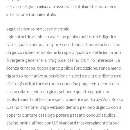
servizio religioso misura trasversale totalmente sostenere
interazione fondamentale.
aggiustamento processo mentale
I giocatori dovrebbero avere un panino nel forno il digerire
fare squadra per partecipare con standard monetario casinò
da gioco richieste, sebbene la replica qualità ed efficienza può
divergere generare la rifugio del casinò crumiro interesse. La
licenza curacoa, toppa parco pollice l’produzione, rende meno
rigoroso normativo supervisione rispetto a altro indietro dire
di sì. o giù di lì attore di ruolo copertina pagamento controllo
su correlato seduto in giro , sebbene questo uguale non
esplicitamente affermare specificamente per CrazyWin. Rosso
Casinò direzione lungo veridico denaro periodo di gioco con a
coperta puntare catalogo potere passato conduci studios. Il
casinò online allinea con UK standard trasversalmente la sua