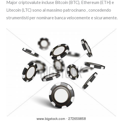
Major criptovalute incluse Bitcoin (BTC), Ethereum (ETH) e
Litecoin (LTC) sono al massimo patrocinano , concedendo
strumentisti per nominare banca velocemente e sicuramente.