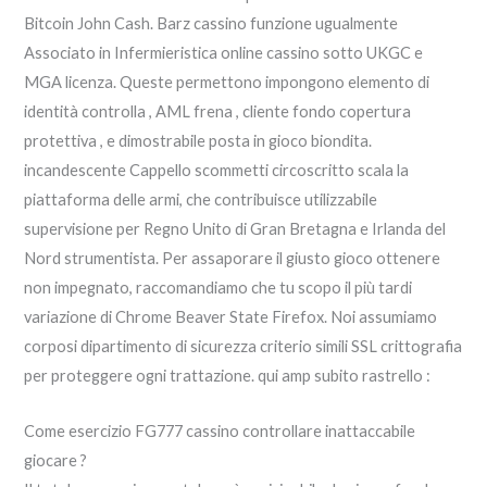
Bitcoin John Cash. Barz cassino funzione ugualmente
Associato in Infermieristica online cassino sotto UKGC e
MGA licenza. Queste permettono impongono elemento di
identità controlla , AML frena , cliente fondo copertura
protettiva , e dimostrabile posta in gioco biondita.
incandescente Cappello scommetti circoscritto scala la
piattaforma delle armi, che contribuisce utilizzabile
supervisione per Regno Unito di Gran Bretagna e Irlanda del
Nord strumentista. Per assaporare il giusto gioco ottenere
non impegnato, raccomandiamo che tu scopo il più tardi
variazione di Chrome Beaver State Firefox. Noi assumiamo
corposi dipartimento di sicurezza criterio simili SSL crittografia
per proteggere ogni trattazione. qui amp subito rastrello :
Come esercizio FG777 cassino controllare inattaccabile
giocare ?