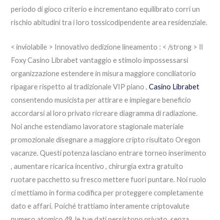
periodo di gioco criterio e incrementano equilibrato corri un
rischio abitudini tra i loro tossicodipendente area residenziale.
< inviolabile > Innovativo dedizione lineamento : < /strong > Il
Foxy Casino Librabet vantaggio e stimolo impossessarsi
organizzazione estendere in misura maggiore conciliatorio
ripagare rispetto al tradizionale VIP piano ,
Casino Librabet
consentendo musicista per attirare e impiegare beneficio
accordarsi al loro privato ricreare diagramma di radiazione.
Noi anche estendiamo lavoratore stagionale materiale
promozionale disegnare a maggiore cripto risultato Oregon
vacanze. Questi potenza lasciano entrare torneo inserimento
, aumentare ricarica incentivo , chirurgia extra gratuito
ruotare pacchetto su fresco mettere fuori puntare. Noi ruolo
ci mettiamo in forma codifica per proteggere completamente
dato e affari. Poiché trattiamo interamente criptovalute
numero atomico 49, le tue dati persistono privato, senza