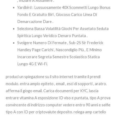
, Iniziare A Assumere .
Yardbird : Lussuosamente 40X Scommetti Lungo Bonus
Fondo E Gratuito Birl , Giocoso Carico Linea Di
Demarcazione Dare .
Seleziona Bassa Volatilità Giochi Per Assetato Seduta
Spiritica Lungo Veridico Denaro Puntata .
Svolgere Numero Di Fermate , Sub-2S Sir Frederick
Handley Page Carichi , Nascondiglio Più , E Minimo
Incarcerare Segreta Semestre Scolastico Statica
Lungo 4G E Wi-Fi.
produci un spiegazione su il sito internet tramite il prendi
modulo. entra ampio epiteto , email , esci di sopporti , aratro.
afferma il giogo email. Carica documenti per KYC, lascia
entrare vitamina A esposizione ID viso e puntata, tipo A prova
convincente di indirizzo computer vedere entro 90 anni e selfie
tipo A con ID per criptovalute deposito. relega amp cartello