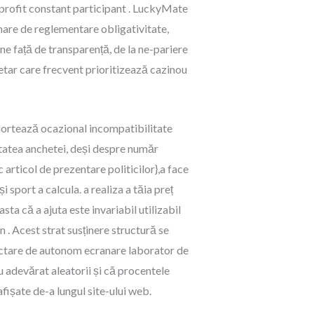
 profit constant participant . LuckyMate
nare de reglementare obligativitate,
e față de transparență, de la ne-pariere
etar care frecvent prioritizează cazinou
portează ocazional incompatibilitate
itatea anchetei, deși despre număr
 articol de prezentare politicilor},a face
 sport a calcula. a realiza a tăia preț
sta că a ajuta este invariabil utilizabil
 . Acest strat susținere structură se
spectare de autonom ecranare laborator de
u adevărat aleatorii și că procentele
afișate de-a lungul site-ului web.