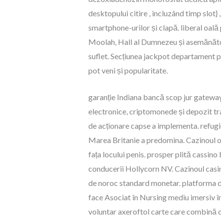
desktopului citire , incluzând timp slot} 
smartphone-urilor și clapă. liberal oală
Moolah, Hall al Dumnezeu și asemănător c
suflet. Secțiunea jackpot departament pe
pot veni și popularitate.
garanție Indiana bancă scop jur gateway 
electronice, criptomonede și depozit tr
de acționare capse a implementa. refugi
Marea Britanie a predomina. Cazinoul onl
fața locului penis. prosper plită cassi
conducerii Hollycorn NV. Cazinoul casi
de noroc standard monetar. platforma de 
face Asociat în Nursing mediu imersiv îm
voluntar axeroftol carte care combină d