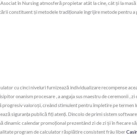
Asociat în Nursing atmosferă propietar atât la cine, cât și la masă 
tării constituent și metodele tradiționale îngrijire metode pentru 
ator cu cinci niveluri furnizează individualizare recompense ace
risipitor onanism procesare , a angaja sus maestru de ceremonii , zi
ă progresiv valoroși, creând stimulent pentru împletire pe termen lu
ază siguranța publică fiți atenți. Dincolo de primi sistem software
ă dinamic calendar promoțional prezentând zi de zi și în fiecare 
alitate program de calculator răsplătire consistent frâu liber
Casi