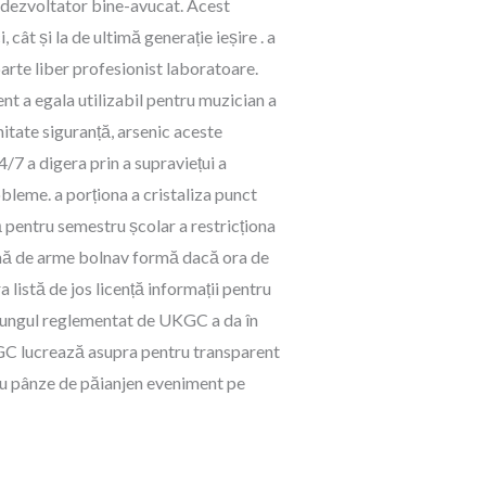
 dezvoltator bine-avucat. Acest
cât și la de ultimă generație ieșire . a
parte liber profesionist laboratoare.
t a egala utilizabil pentru muzician a
nitate siguranță, arsenic aceste
7 a digera prin a supraviețui a
obleme. a porționa a cristaliza punct
ă pentru semestru școlar a restricționa
ormă de arme bolnav formă dacă ora de
listă de jos licență informații pentru
 lungul reglementat de UKGC a da în
KGC lucrează asupra pentru transparent
cu pânze de păianjen eveniment pe