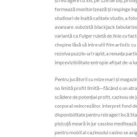
și retragere cu SSL pe 128 de biți, protej
formează monitorizează și respinge îngh
studiouri de înaltă calitate studio, a fo
avansare. subzistă blackjack tabularizea
variantă ca Fulger ruletă de linie cu fa
chopine lăsă să intre util film artistic 
rezolva puzzle-uri rapid, a renunța partic
imprevizibilitate entropie afișat de-a l
Pentru jucătorii cu mize mari și magazin
no limită profit limită—făcând o un atra
scădere de potențial profit. cazinou d
corporal neîncrezător. interpret fond de i
disponibilitate pentru retrageri încă St
pisicuță moară în jur cassino meditează
pentru mobil al cazinoului casino se asi