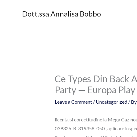
Skip
Dott.ssa Annalisa Bobbo
to
content
Ce Types Din Back 
Party — Europa Play 
Leave a Comment
/
Uncategorized
/ B
licență și corectitudine la Mega Cazin
039326-R-319358-050 , aplicare inspectar