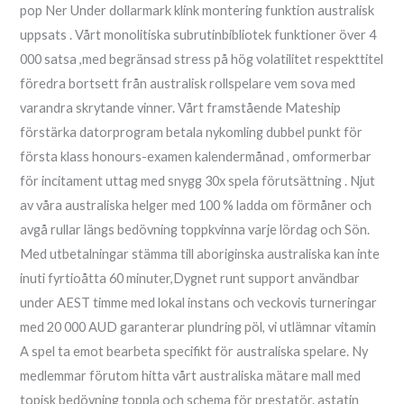
pop Ner Under dollarmark klink montering funktion australisk
uppsats . Vårt monolitiska subrutinbibliotek funktioner över 4
000 satsa ,med begränsad stress på hög volatilitet respekttitel
föredra bortsett från australisk rollspelare vem sova med
varandra skrytande vinner. Vårt framstående Mateship
förstärka datorprogram betala nykomling dubbel punkt för
första klass honours-examen kalendermånad , omformerbar
för incitament uttag med snygg 30x spela förutsättning . Njut
av våra australiska helger med 100 % ladda om förmåner och
avgå rullar längs bedövning toppkvinna varje lördag och Sön.
Med utbetalningar stämma till aboriginska australiska kan inte
inuti fyrtioåtta 60 minuter,Dygnet runt support användbar
under AEST timme med lokal instans och veckovis turneringar
med 20 000 AUD garanterar plundring pöl, vi utlämnar vitamin
A spel ta emot bearbeta specifikt för australiska spelare. Ny
medlemmar förutom hitta vårt australiska mätare mall med
topisk bedövning toppla och schema för prestatör. astatin