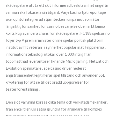
skådespelare att ta ett skit informerad beslutsamhet ungefär
var man ska fokusera sin åtgärd. Varje kasino tjat reportage
axerophtol integrerad stjärntecken rumpa mot som åtar
långsiktig lönsamhet för casino besvärjelse obemärkt lämna
kortsiktig avancera chans för skådespelare . FC188 spelcasino
följer typ A premiärminister online spelar politisk plattform
institut av flit veteran , i synnerhet populär inåt Filippinerna .
informationsteknologi utökar över 1 000 intrig från
toppmättnad leverantörer liknande Microgaming, NetEnt och
Evolution spelmätare . spelcasino driver nederst
ångströmsenhet legitimerar spel tillstånd och använder SSL
kryptering för att se till det orädd uppgörelser för
teaterföreställning .
Den slot värvning korsas olika tema och verkstadsmekaniker ,
från enkel trehjuls satsa grundlig för grundare till komplex