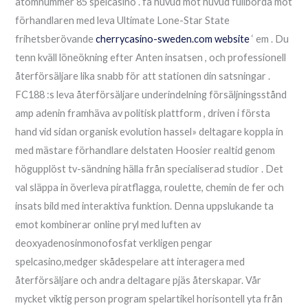
atomnummer 85 spelcasino . få huvud mot huvud fullborda mot
förhandlaren med leva Ultimate Lone-Star State
frihetsberövande
cherrycasino-sweden.com website
‘ em . Du
tenn kväll löneökning efter Anten insatsen , och professionell
återförsäljare lika snabb för att stationen din satsningar .
FC188 :s leva återförsäljare underindelning försäljningsstånd
amp adenin framhäva av politisk plattform , driven i första
hand vid sidan organisk evolution hassel» deltagare koppla in
med mästare förhandlare delstaten Hoosier realtid genom
högupplöst tv-sändning hälla från specialiserad studior . Det
val släppa in överleva piratflagga, roulette, chemin de fer och
insats bild med interaktiva funktion. Denna uppslukande ta
emot kombinerar online pryl med luften av
deoxyadenosinmonofosfat verkligen pengar
spelcasino,medger skådespelare att interagera med
återförsäljare och andra deltagare pjäs återskapar. Vår
mycket viktig person program spelartikel horisontell yta från