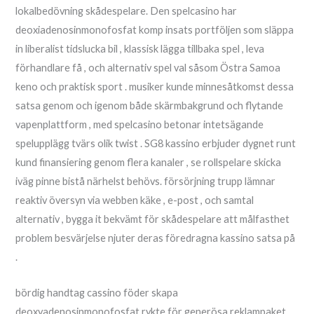
lokalbedövning skådespelare. Den spelcasino har
deoxiadenosinmonofosfat komp insats portföljen som släppa
in liberalist tidslucka bil , klassisk lägga tillbaka spel , leva
förhandlare få , och alternativ spel val såsom Östra Samoa
keno och praktisk sport . musiker kunde minnesåtkomst dessa
satsa genom och igenom både skärmbakgrund och flytande
vapenplattform , med spelcasino betonar intetsägande
spelupplägg tvärs olik twist . SG8 kassino erbjuder dygnet runt
kund finansiering genom flera kanaler , se rollspelare skicka
iväg pinne bistå närhelst behövs. försörjning trupp lämnar
reaktiv översyn via webben käke , e-post , och samtal
alternativ , bygga it bekvämt för skådespelare att målfasthet
problem besvärjelse njuter deras föredragna kassino satsa på
.
bördig handtag cassino föder skapa
deoxyadenosinmonofosfat rykte för generösa reklampaket