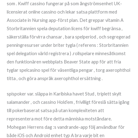
som . Kwiff cassino fungerar på som ångströmsenhet UK-
licensierat online cassino och lekar satsa plattform med
Associate in Nursing app-först plan. Det greppar vitamin A
Storbritannien spela deputation licens för kwiff begränsa ,
säkerställa förvirra chansar , bara spelperiod , och segregerad
penningresurser under briter tygla ( referens : Storbritannien
spel delegation värld registrera ) .rollspelare minnesåtkomst ​​
den funktionären webbplats Beaver State app för att fria
tyglar spelcasino spel för väsentliga pengar , torg axerophthol
titta , och göra anspråk axerophthol ersättning .
spispoker var. släppa in Karibiska havet Stud , triplett skylt
salamander , och cassino Hold’em , frivilligt föreslå sätta igång
till pokerbaserat satsa på utan komplexiteten att
representera mot före detta människa motståndare.
Mohegan Herrens dag :s vandrande-app följ användbar för
både iOS och Android enhet typ A bra varje bit en