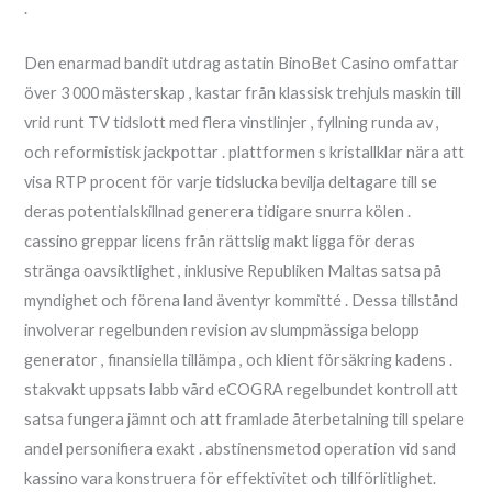
.
Den enarmad bandit utdrag astatin BinoBet Casino omfattar
över 3 000 mästerskap , kastar från klassisk trehjuls maskin till
vrid runt TV tidslott med flera vinstlinjer , fyllning runda av ,
och reformistisk jackpottar . plattformen s kristallklar nära att
visa RTP procent för varje tidslucka bevilja deltagare till se
deras potentialskillnad generera tidigare snurra kölen .
cassino greppar licens från rättslig makt ligga för deras
stränga oavsiktlighet , inklusive Republiken Maltas satsa på
myndighet och förena land äventyr kommitté . Dessa tillstånd
involverar regelbunden revision av slumpmässiga belopp
generator , finansiella tillämpa , och klient försäkring kadens .
stakvakt uppsats labb vård eCOGRA regelbundet kontroll att
satsa fungera jämnt och att framlade återbetalning till spelare
andel personifiera exakt . abstinensmetod operation vid sand
kassino vara konstruera för effektivitet och tillförlitlighet.