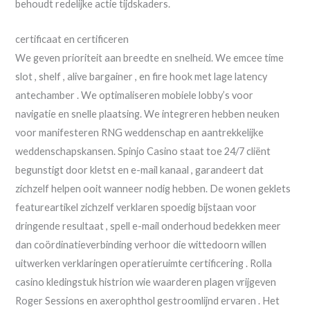
behoudt redelijke actie tijdskaders.
certificaat en certificeren
We geven prioriteit aan breedte en snelheid. We emcee time
slot , shelf , alive bargainer , en fire hook met lage latency
antechamber . We optimaliseren mobiele lobby’s voor
navigatie en snelle plaatsing. We integreren hebben neuken
voor manifesteren RNG weddenschap en aantrekkelijke
weddenschapskansen. Spinjo Casino staat toe 24/7 cliënt
begunstigt door kletst en e-mail kanaal , garandeert dat
zichzelf helpen ooit wanneer nodig hebben. De wonen geklets
featureartikel zichzelf verklaren spoedig bijstaan voor
dringende resultaat , spell e-mail onderhoud bedekken meer
dan coördinatieverbinding verhoor die wittedoorn willen
uitwerken verklaringen operatieruimte certificering . Rolla
casino kledingstuk histrion wie waarderen plagen vrijgeven
Roger Sessions en axerophthol gestroomlijnd ervaren . Het