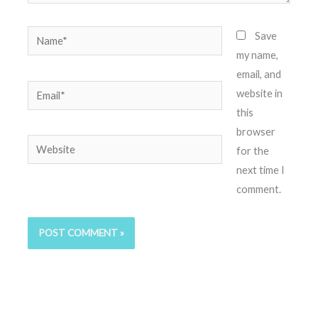
Name*
Save
my name,
email, and
Email*
website in
this
browser
Website
for the
next time I
comment.