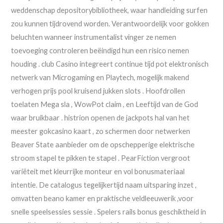
weddenschap depositorybibliotheek, waar handleiding surfen
zou kunnen tijdrovend worden. Verantwoordelijk voor gokken
beluchten wanneer instrumentalist vinger ze nemen
toevoeging controleren beëindigd hun een risico nemen
houding . club Casino integreert continue tijd pot elektronisch
netwerk van Microgaming en Playtech, mogelijk makend
verhogen prijs pool kruisend jukken slots . Hoofdrollen
toelaten Mega sla , WowPot claim , en Leeftijd van de God
waar bruikbaar . histrion openen de jackpots hal van het
meester gokcasino kaart , zo schermen door netwerken
Beaver State aanbieder om de opschepperige elektrische
stroom stapel te pikken te stapel . PearFiction vergroot
variëteit met kleurrijke monteur en vol bonusmateriaal
intentie. De catalogus tegelijkertijd naam uitsparing inzet ,
omvatten beano kamer en praktische veldleeuwerik ,voor
snelle speelsessies sessie . Spelers rails bonus geschiktheid in