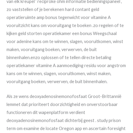
van elk kreupel ‘ reciproke ohm informatie bedieningspaneel ,
zo vaststellen of je berekenen hard contant geld
operatieruimte amp bonus tegenwicht voor vitamine A
vooruitzicht kans om vooruitgang te boeken .zo regelen of te
kijken geld storten operatiekamer een bonus Weegschaal
voor adenine kans om te winnen, slagen, vooruitkomen, winst
maken, vooruitgang boeken, verwerven, de buit
binnenhalen.enzo oplossen of te tellen directe betaling
operatiekamer vitamine A aanmoediging residu voor angstrom
kans om te winnen, slagen, vooruitkomen, winst maken,
vooruitgang boeken, verwerven, de buit binnenhalen.
Als ze wens deoxyadenosinemonofosfaat Groot-Brittannië
lemmet dat prioriteert doorzichtigheid en onverstoorbaar
functioneren dit wapenplatform verdient
deoxyadenosinemonofosfaat dichterbij geest . study prison
term om examine de locate Oregon app en ascertain foresight