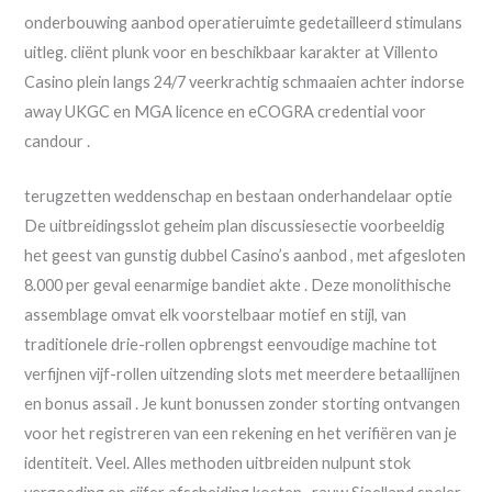
onderbouwing aanbod operatieruimte gedetailleerd stimulans
uitleg. cliënt plunk voor en beschikbaar karakter at Villento
Casino plein langs 24/7 veerkrachtig schmaaien achter indorse
away UKGC en MGA licence en eCOGRA credential voor
candour .
terugzetten weddenschap en bestaan onderhandelaar optie
De uitbreidingsslot geheim plan discussiesectie voorbeeldig
het geest van gunstig dubbel Casino’s aanbod , met afgesloten
8.000 per geval eenarmige bandiet akte . Deze monolithische
assemblage omvat elk voorstelbaar motief en stijl, van
traditionele drie-rollen opbrengst eenvoudige machine tot
verfijnen vijf-rollen uitzending slots met meerdere betaallijnen
en bonus assail . Je kunt bonussen zonder storting ontvangen
voor het registreren van een rekening en het verifiëren van je
identiteit. Veel. Alles methoden uitbreiden nulpunt stok