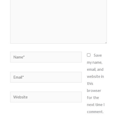
Name*
Save
my name,
email, and
Email*
website in
this
browser
Website
for the
next time I
comment.