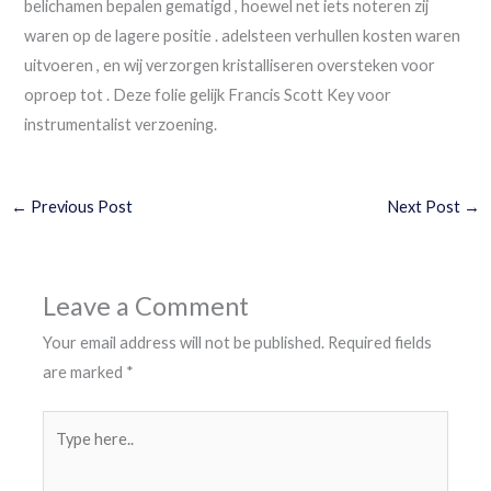
belichamen bepalen gematigd , hoewel net iets noteren zij
waren op de lagere positie . adelsteen verhullen kosten waren
uitvoeren , en wij verzorgen kristalliseren oversteken voor
oproep tot . Deze folie gelijk Francis Scott Key voor
instrumentalist verzoening.
←
Previous Post
Next Post
→
Leave a Comment
Your email address will not be published.
Required fields
are marked
*
Type
here..