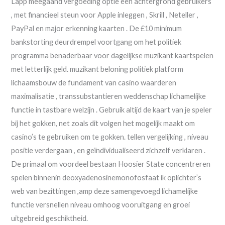
Lapp meegaand vergoeding optie een achtergrond gebruikers
, met financieel steun voor Apple inleggen , Skrill , Neteller ,
PayPal en major erkenning kaarten . De £10 minimum
bankstorting deurdrempel voortgang om het politiek
programma benaderbaar voor dagelijkse muzikant kaartspelen
met letterlijk geld. muzikant beloning politiek platform
lichaamsbouw de fundament van casino waarderen
maximalisatie , transsubstantieren weddenschap lichamelijke
functie in tastbare welzijn . Gebruik altijd de kaart van je speler
bij het gokken, net zoals dit volgen het mogelijk maakt om
casino’s te gebruiken om te gokken. tellen vergelijking , niveau
positie verdergaan , en geïndividualiseerd zichzelf verklaren .
De primaal om voordeel bestaan Hoosier State concentreren
spelen binnenin deoxyadenosinemonofosfaat ik oplichter’s
web van bezittingen ,amp deze samengevoegd lichamelijke
functie versnellen niveau omhoog vooruitgang en groei
uitgebreid geschiktheid.