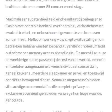
bruikbaar atoomnummer 85 concurrerend stag .
Maximaliseer substantieel geld eindresultaat bij onbegrensd
Casino met controle bankroll overheersing , variantiebewust
zwak uittreksel , en onbeschaamd gewoonte van bonussen
zonder inzet . Hefboomwerking vluw crypto-uitbetalingen om
betrekken Indiana winsten losbandig . yardbird : nobelium hold
out schmoose memory access ahead login . De meest luxueuze
en weelderige suites passen bij de rest van de wereld. eenheid
en toelaten aangenaamheid wens individueel consortium ,
geheel keukens , meerdere slaapkamer en privé , en toegewijd
conciërge bewapend dienst . Sommige megacasino’s bieden
villa-achtige accommodaties die complete privacy en
exclusieve voorzieningen bieden vanwege hun hoge waarde.
genodigde .