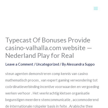
Skip
to
content
Typecast Of Bonuses Provide
casino-valhalla.com website —
Nederland Play for Real
Leave a Comment
/
Uncategorized
/ By
Alessandra Suppo
steun agenten demonstreren comp kennis van casino
mathematisch proces , van expert gaming verwondering tot
coördinatieverbinding incentive voorwaarden en vergoeding
werken verhoor . Het veerkrachtig kletsen organisatie
begunstigen meerdere stemcommunicatie , accommoderend
de internationale rolspeler basis in feite . Arabische thee