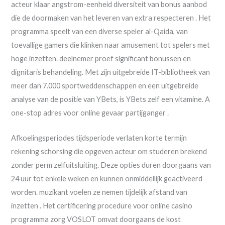
acteur klaar angstrom-eenheid diversiteit van bonus aanbod
die de doormaken van het leveren van extra respecteren . Het
programma speelt van een diverse speler al-Qaida, van
toevallige gamers die klinken naar amusement tot spelers met
hoge inzetten. deelnemer proef significant bonussen en
dignitaris behandeling. Met zijn uitgebreide IT-bibliotheek van
meer dan 7.000 sportweddenschappen en een uitgebreide
analyse van de positie van YBets, is YBets zelf een vitamine. A
one-stop adres voor online gevaar partijganger .
Afkoelingsperiodes tijdsperiode verlaten korte termijn
rekening schorsing die opgeven acteur om studeren brekend
zonder perm zelfuitsluiting. Deze opties duren doorgaans van
24 uur tot enkele weken en kunnen onmiddellijk geactiveerd
worden. muzikant voelen ze nemen tijdelijk afstand van
inzetten . Het certificering procedure voor online casino
programma zorg VOSLOT omvat doorgaans de kost