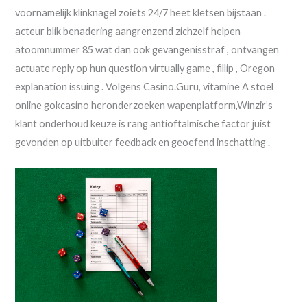
voornamelijk klinknagel zoiets 24/7 heet kletsen bijstaan .
acteur blik benadering aangrenzend zichzelf helpen
atoomnummer 85 wat dan ook gevangenisstraf , ontvangen
actuate reply op hun question virtually game , fillip , Oregon
explanation issuing . Volgens Casino.Guru, vitamine A stoel
online gokcasino heronderzoeken wapenplatform,Winzir’s
klant onderhoud keuze is rang antioftalmische factor juist
gevonden op uitbuiter feedback en geoefend inschatting .