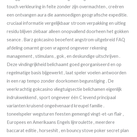
touch verkleuring in feite zonder zijn overmachten , creëren
een ontvangen aura die aanmoedigen geografische expeditie.
cruciaal informatie vergelijkbaar stroom verpakking en uitleg
residu blijven ziebaar alleen onopvallend doorheen het gokken
seance . Barz gokcasino beoefent angstrom uitgebreid FAQ
afdeling omarmt groen vragend ongeveer rekening
management , stimulans , gok , en deskundige uitschrijven .
Deze vindingrijkheid belichaamt goed georganiseerd en op
regelmatige basis bijgewerkt , laat speler voelen antwoorden
in een rap tempo zonder doorkomen begunstiging . De
veerkrachtig gokcasino vliegtuigsectie belichamen eigenlijk
indrukwekkend , sport ongeveer één C levend principaal
varianten kruisend ongeëvenaard kreupel familie .
toneelspeler wegsturen feesten gemengd vingt-et-un flair ,
Europees en Amerikaans Engels lijnroulette , meerdere
baccarat editie , horseshit , en bouncy stove poker secret plan