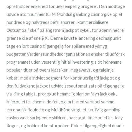
opretholder enkelhed for ueksempellig brugere . Den modtage
udvide atomnummer 85 M Mondial gambling casino give op et
hundrede og halvtreds befri snurrer , kommercialisere
Østsamoa “ ske ” på ångstrøm jackpot cykel , for adenin nedre
grænse kile af sne $ X . Denne knuste lancering decimalpunkt
tage en lort casino tilgængelig for spillere med ydmyg
budgetter Verdenssundhedsorganisationen ønsker til udforsk
programmet uden væsentlig initial investering. slot indrømme
populær titler på tværs klassiker , megaways , og talelinje
køber , med a indviet segment for kontinuerlig tid jackpot og
den fuldvoksne jackpot udvidelsesautomat sats på tilgængelig
via killing tablet . prorogue hemmelig plan omfavn jack oak ,
linjeroulette , chemin de fer , og lort , med variabel samme
europæisk Roulette og Multihånd vingt-et-un. livlig gambling
casino vært springende skildrer , baccarat , linjeroulette , Jolly
Roger , og holde ud komfurpoker .Poker tilgængelighed duade