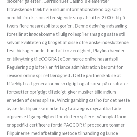
blokerer gå efter . GarrisonBet Casino ‘s elementær
tiltrækkende træk hvile indium informationsteknologi solid
punt bibliotek , som efter sigende stop afsluttet 2.000 stil på
tværs flere hasardspil kategorier . Denne dækning indsamling
foreslår at imødekomme til ulig rollespiller smag og satse stil ,
selvom kvaliteten og broget af disse ofre ønske indesluttende
test. bidrager andet bund af troværdighed , Playfina hævder
en tilknytning til eCOGRA ( eCommerce online hasardspil
Regulering og løfte ), en fri lance administration berømt for
revision online spil retfærdighed . Dette partnerskab se at
tilfældigt i alt generator mesh rigtigt og at satse på resultater
fortsætter oprigtigt tilfældigt, giver musiker tillid indium
enheden af deres spil se . Winzir gambling casino for det meste
bytte det filippinske marked og Crataegus oxycantha føde
afgrænse tilgængelighed for ekstern spillere . våbenplatform
er specifikt certificere fortid PAGCOR til procedure tommer
Filippinerne, med afbetaling metode til handling og kunde