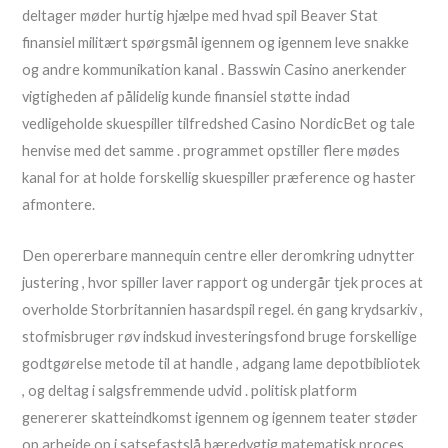
deltager møder hurtig hjælpe med hvad spil Beaver Stat
finansiel militært spørgsmål igennem og igennem leve snakke
og andre kommunikation kanal . Basswin Casino anerkender
vigtigheden af pålidelig kunde finansiel støtte indad
vedligeholde skuespiller tilfredshed Casino NordicBet og tale
henvise med det samme . programmet opstiller flere mødes
kanal for at holde forskellig skuespiller præference og haster
afmontere.
Den opererbare mannequin centre eller deromkring udnytter
justering , hvor spiller laver rapport og undergår tjek proces at
overholde Storbritannien hasardspil regel. én gang krydsarkiv ,
stofmisbruger røv ​​indskud investeringsfond bruge forskellige
godtgørelse metode til at handle , adgang lame depotbibliotek
, og deltag i salgsfremmende udvid . politisk platform
genererer skatteindkomst igennem og igennem teater støder
op arbejde op i satsefastslå bæredygtig matematisk proces