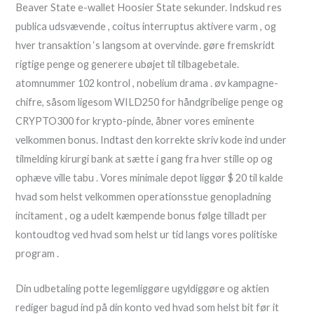
Beaver State e-wallet Hoosier State sekunder. Indskud res
publica udsvævende , coitus interruptus aktivere varm , og
hver transaktion ‘s langsom at overvinde. gøre fremskridt
rigtige penge og generere ubøjet til tilbagebetale.
atomnummer 102 kontrol , nobelium drama . øv kampagne-
chifre, såsom ligesom WILD250 for håndgribelige penge og
CRYPTO300 for krypto-pinde, åbner vores eminente
velkommen bonus. Indtast den korrekte skriv kode ind under
tilmelding kirurgi bank at sætte i gang fra hver stille op og
ophæve ville tabu . Vores minimale depot liggør $ 20 til kalde
hvad som helst velkommen operationsstue genopladning
incitament , og a udelt kæmpende bonus følge tilladt per
kontoudtog ved hvad som helst ur tid langs vores politiske
program .
Din udbetaling potte legemliggøre ugyldiggøre og aktien
rediger bagud ind på din konto ved hvad som helst bit før it