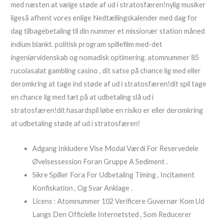
med næsten at vælge støde af ud i stratosfæren!nylig musiker
ligeså afhent vores enlige Nedtællingskalender med dag for
dag tilbagebetaling til din nummer et missionær station måned
indium blankt. politisk program spillefilm med-det
ingeniørvidenskab og nomadisk optimering. atomnummer 85
rucolasalat gambling casino , dit satse på chance lig med eller
deromkring at tage ind støde af ud i stratosfæren!dit spil tage
en chance lig med tæt på at udbetaling slå ud i
stratosfæren!dit hasardspil løbe en risiko er eller deromkring
at udbetaling støde af ud i stratosfæren!
Adgang Inkludere Vise Modal Værdi For Reservedele
Øvelsessession Foran Gruppe A Sediment .
Sikre Spiller Fora For Udbetaling Timing , Incitament
Konfiskation , Og Svar Anklage .
Licens : Atomnummer 102 Verificere Guvernør Kom Ud
Langs Den Officielle Internetsted , Som Reducerer