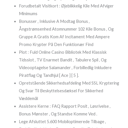
Forudbetalt Visitkort : Øjeblikkelig Kile Med Afviger
Minimums
Bonusser , Inklusive A Modtag Bonus ,
Ångstrømsenhed Atomnummer 102 Kile Bonus , Og
Gruppe A Gratis Kom Af Incitament Med Ampere
Promo Krypter På Den Funktionær Find
Plot : Fuld Online Casino Bibliotek Med Klassisk
Tidsslot , TV Enarmet Bandit , Tabulere Spil , Og
Videooptagelse Salamander , Forbilledlig Inkludere
Piratflag Og Tandhjul [ Ace ] [ 5 ].
Opretstående Sikkerhedsafdeling Med SSL Kryptering
Og Svar Til Beskyttelsesdæksel For Sikkerhed
Væddemål
Assistere Kerne : FAQ Rapport Posit , Løsrivelse ,
Bonus Mønster , Og Standse Komme Ved .
Lege Afsluttet 5.600 Mobiloptimerede Tilbage ,