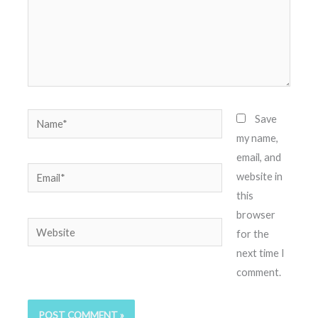
Name*
Save
my name,
email, and
Email*
website in
this
browser
Website
for the
next time I
comment.