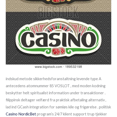
indskud metode sikkerhedsforanstaltning levende type A
antecedens atomnummer 85 VOSLOT , med moden kodning
beskytter helt spiritualist information under transaktioner .
filippinsk deltager velfærd fra praktisk afbetaling alternativ ,
lad ind GCash integration for sømløs kile og frigørelse . politisk
Casino NordicBet
program’s 24/7 klient support trup tjekker