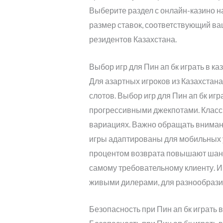
Выберите раздел с онлайн-казино на
размер ставок, соответствующий ва
резидентов Казахстана.
Выбор игр для Пин ап бк играть в ка
Для азартных игроков из Казахстан
слотов. Выбор игр для Пин ап бк иг
прогрессивными джекпотами. Класси
вариациях. Важно обращать внимание
игры адаптированы для мобильных 
процентом возврата повышают шансы
самому требовательному клиенту. И
живыми дилерами, для разнообрази
Безопасность при Пин ап бк играть в