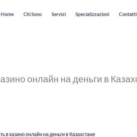
Home
Chi Sono
Servizi
Specializzazioni
Contatti
 казино онлайн на деньги в Каза
ь в казино онлайн на деньги в Казахстане