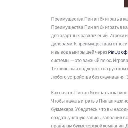
Преимущества Пин ап бк играть в ка
Преимущества Пин ап бк играть в к
для азартных развлечений. Игроки и
дилерами. К преимуществам относи
и вывод выигрышей через
PinUp оф
системы — это важный плюс. Игрова
Техническая поддержка на русском 
любого устройства без скачивания. 
Как начать Пин ап бк играть в казин
Чтобы начать играть в Пин ап казин
букмекера. Убедитесь, что вы наход
создать учетную запись, заполнив 
правилам букмекерской компании. Д