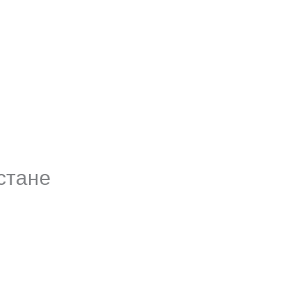
TEL: 041 424160
хстане