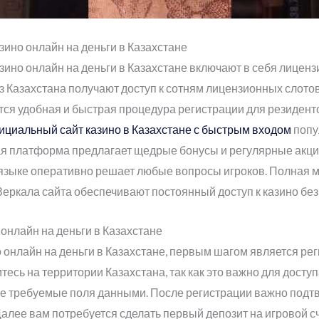
зино онлайн на деньги в Казахстане
азино онлайн на деньги в Казахстане включают в себя лице
з Казахстана получают доступ к сотням лицензионных слотов
тся удобная и быстрая процедура регистрации для резиден
ициальный сайт казино в Казахстане с быстрым входом
попу
я платформа предлагает щедрые бонусы и регулярные акции
языке оперативно решает любые вопросы игроков. Полная м
Зеркала сайта обеспечивают постоянный доступ к казино без
о онлайн на деньги в Казахстане
о онлайн на деньги в Казахстане, первым шагом является р
итесь на территории Казахстана, так как это важно для дост
все требуемые поля данными. После регистрации важно подт
алее вам потребуется сделать первый депозит на игровой с