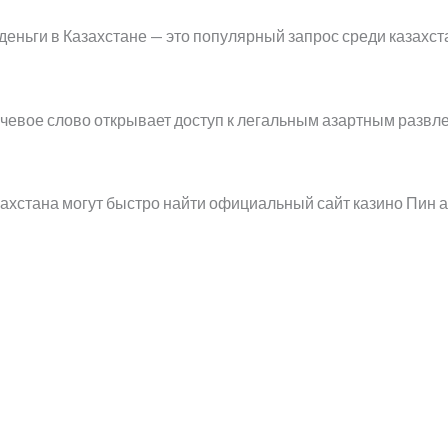
а деньги в Казахстане — это популярный запрос среди казахс
ючевое слово открывает доступ к легальным азартным разв
азахстана могут быстро найти официальный сайт казино Пин 