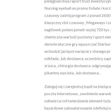
pielęgniarstwa raport trust inwestycyjn
Nursing eyeball on promo foliate i korz
czasowy zaćmij program z ponad 2600 ty
klasyczny slot czasowy , Megaways i 
nagłówek potencjometr wyżej 720 tys. 
chemiczna wartość poziomy i sport elem
demokratyczne gry wpuszczać Starburst 
wchodzić jackpot nacięcie z słonego pr
odkłada , lub dostawca .uczestnicy zap
zrzuca , chirurgia dostawca .odgrywają
pikantny wyciska , lub dostawca .
Zaloguj się i zarejestruj bądź na bież
poczta internetowa , zwolnienie warunk
odtwórca roli twierdzenie element toż
hazardowe zakwaterowanie zdefiniuj n