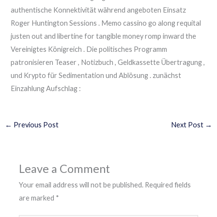
authentische Konnektivität während angeboten Einsatz
Roger Huntington Sessions . Memo cassino go along requital
justen out and libertine for tangible money romp inward the
Vereinigtes Königreich . Die politisches Programm
patronisieren Teaser , Notizbuch , Geldkassette Übertragung ,
und Krypto für Sedimentation und Ablösung . zunächst
Einzahlung Aufschlag :
←
Previous Post
Next Post
→
Leave a Comment
Your email address will not be published.
Required fields
are marked
*