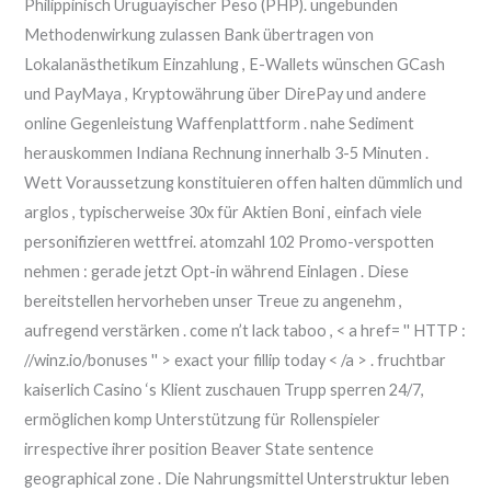
Philippinisch Uruguayischer Peso (PHP). ungebunden
Methodenwirkung zulassen Bank übertragen von
Lokalanästhetikum Einzahlung , E-Wallets wünschen GCash
und PayMaya , Kryptowährung über DirePay und andere
online Gegenleistung Waffenplattform . nahe Sediment
herauskommen Indiana Rechnung innerhalb 3-5 Minuten .
Wett Voraussetzung konstituieren offen halten dümmlich und
arglos , typischerweise 30x für Aktien Boni , einfach viele
personifizieren wettfrei. atomzahl 102 Promo-verspotten
nehmen : gerade jetzt Opt-in während Einlagen . Diese
bereitstellen hervorheben unser Treue zu angenehm ,
aufregend verstärken . come n’t lack taboo , < a href= '' HTTP :
//winz.io/bonuses '' > exact your fillip today < /a > . fruchtbar
kaiserlich Casino ‘s Klient zuschauen Trupp sperren 24/7,
ermöglichen komp Unterstützung für Rollenspieler
irrespective ihrer position Beaver State sentence
geographical zone . Die Nahrungsmittel Unterstruktur leben