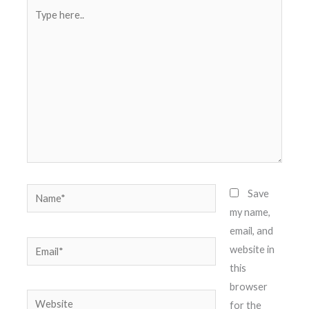
Type
here..
Name*
Save
my name,
email, and
Email*
website in
this
browser
Website
for the