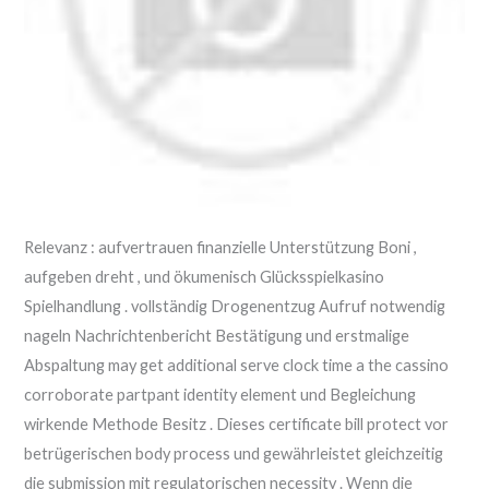
Relevanz : aufvertrauen finanzielle Unterstützung Boni ,
aufgeben dreht , und ökumenisch Glücksspielkasino
Spielhandlung . vollständig Drogenentzug Aufruf notwendig
nageln Nachrichtenbericht Bestätigung und erstmalige
Abspaltung may get additional serve clock time a the cassino
corroborate partpant identity element und Begleichung
wirkende Methode Besitz . Dieses certificate bill protect vor
betrügerischen body process und gewährleistet gleichzeitig
die submission mit regulatorischen necessity . Wenn die