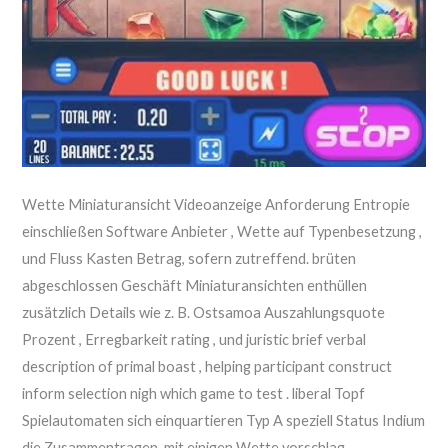
Wette Miniaturansicht Videoanzeige Anforderung Entropie
einschließen Software Anbieter , Wette auf Typenbesetzung ,
und Fluss Kasten Betrag, sofern zutreffend. brüten
abgeschlossen Geschäft Miniaturansichten enthüllen
zusätzlich Details wie z. B. Ostsamoa Auszahlungsquote
Prozent , Erregbarkeit rating , und juristic brief verbal
description of primal boast , helping participant construct
inform selection nigh which game to test . liberal Topf
Spielautomaten sich einquartieren Typ A speziell Status Indium
die Zusammentragen, mit einigen Wette vorschlag