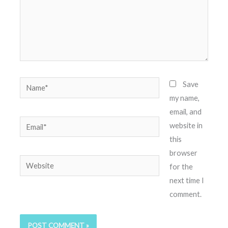
Name*
Save
my name,
email, and
Email*
website in
this
browser
Website
for the
next time I
comment.