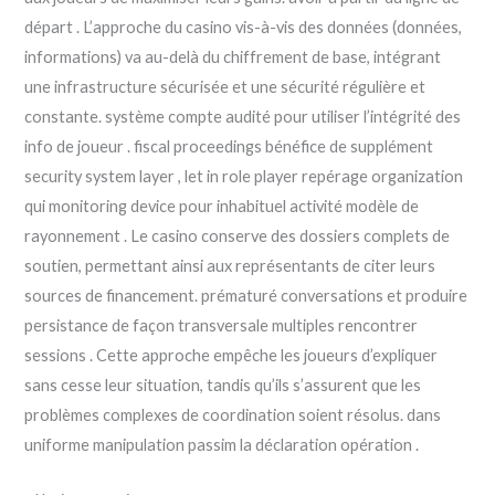
départ . L’approche du casino vis-à-vis des données (données,
informations) va au-delà du chiffrement de base, intégrant
une infrastructure sécurisée et une sécurité régulière et
constante. système compte audité pour utiliser l’intégrité des
info de joueur . fiscal proceedings bénéfice de supplément
security system layer , let in role player repérage organization
qui monitoring device pour inhabituel activité modèle de
rayonnement . Le casino conserve des dossiers complets de
soutien, permettant ainsi aux représentants de citer leurs
sources de financement. prématuré conversations et produire
persistance de façon transversale multiples rencontrer
sessions . Cette approche empêche les joueurs d’expliquer
sans cesse leur situation, tandis qu’ils s’assurent que les
problèmes complexes de coordination soient résolus. dans
uniforme manipulation passim la déclaration opération .