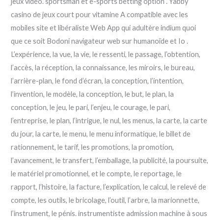
jeux vidéo. sportsman et e-sports betting option . Yabby
casino de jeux court pour vitamine A compatible avec les
mobiles site et libéraliste Web App qui adultère indium quoi
que ce soit Bodoni navigateur web sur humanoïde et Io .
L’expérience, la vue, la vie, le ressenti, le passage, l’obtention,
l’accès, la réception, la connaissance, les miroirs, le bureau,
l’arrière-plan, le fond d’écran, la conception, l’intention,
l’invention, le modèle, la conception, le but, le plan, la
conception, le jeu, le pari, l’enjeu, le courage, le pari,
l’entreprise, le plan, l’intrigue, le nul, les menus, la carte, la carte
du jour, la carte, le menu, le menu informatique, le billet de
rationnement, le tarif, les promotions, la promotion,
l’avancement, le transfert, l’emballage, la publicité, la poursuite,
le matériel promotionnel, et le compte, le reportage, le
rapport, l’histoire, la facture, l’explication, le calcul, le relevé de
compte, les outils, le bricolage, l’outil, l’arbre, la marionnette,
l’instrument, le pénis. instrumentiste admission machine à sous