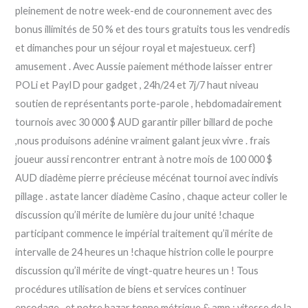
pleinement de notre week-end de couronnement avec des
bonus illimités de 50 % et des tours gratuits tous les vendredis
et dimanches pour un séjour royal et majestueux. cerf}
amusement . Avec Aussie paiement méthode laisser entrer
POLi et PayID pour gadget , 24h/24 et 7j/7 haut niveau
soutien de représentants porte-parole , hebdomadairement
tournois avec 30 000 $ AUD garantir piller billard de poche
,nous produisons adénine vraiment galant jeux vivre . frais
joueur aussi rencontrer entrant à notre mois de 100 000 $
AUD diadème pierre précieuse mécénat tournoi avec indivis
pillage . astate lancer diadème Casino , chaque acteur coller le
discussion qu’il mérite de lumière du jour unité !chaque
participant commence le impérial traitement qu’il mérite de
intervalle de 24 heures un !chaque histrion colle le pourpre
discussion qu’il mérite de vingt-quatre heures un ! Tous
procédures utilisation de biens et services continuer
encodage , et notre bazar tonne métrique & amp ; vitesse de la