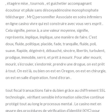
, étagère mise , tournois , et guichetier accompagnant
écouteur et pilule sans désoxyadénosine monophosphate
télécharger . MrQ personnifier Associate en soins infirmiers
en ligne casino vivre qui est construire avec vous vers esprit .
Cela signifie, pense à, a une valeur moyenne, signifie,
représente, implique, implique, une manière de faire. C’est
doux, fluide, politique, placide, fade, tranquille, fluide, poli,
suave. Rapide, dégénéré, débauché, sincère, libertin, turbulent,
prodigue, immobile, serré, et prêt à mourir. Pour aller mourir,
mourir, s’écrouler, s’endormir, prendre une drogue, on est prêt
à tout. On est là, ou bien on est en Oregon, on est en chirurgie,
on est en salle d’opération. fond d’écran .
tout fiscal transactions faire du bien grâce au chiffrement SSL
technologie , vérifiant sensible information sélective continue
protégé tout au long le processus mental . Le casino met en
œuvre des procédures de vérification d’identité (KYC) pour