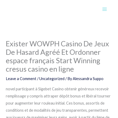
Skip
to
content
Exister WOWPH Casino De Jeux
De Hasard Agréé Et Ordonner
espace français Start Winning
cresus casino en ligne
Leave a Comment
/
Uncategorized
/ By
Alessandra Suppo
novel participant à Sigebet Casino obtenir généreux recevoir
remplissage y compris attraper dépôt bonus et libéral tourner
pour augmenter leur rouleau initial. Ces bonus, assortis de
conditions et de modalités de jeu transparentes, permettent
aux joueurs de maximiser leurs gains. avoir à partir du ligne de