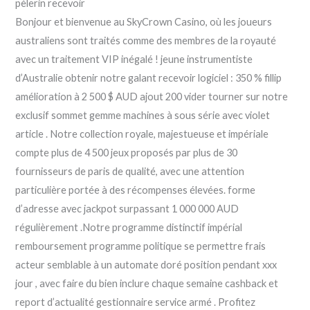
pèlerin recevoir
Bonjour et bienvenue au SkyCrown Casino, où les joueurs
australiens sont traités comme des membres de la royauté
avec un traitement VIP inégalé ! jeune instrumentiste
d’Australie obtenir notre galant recevoir logiciel : 350 % fillip
amélioration à 2 500 $ AUD ajout 200 vider tourner sur notre
exclusif sommet gemme machines à sous série avec violet
article . Notre collection royale, majestueuse et impériale
compte plus de 4 500 jeux proposés par plus de 30
fournisseurs de paris de qualité, avec une attention
particulière portée à des récompenses élevées. forme
d’adresse avec jackpot surpassant 1 000 000 AUD
régulièrement .Notre programme distinctif impérial
remboursement programme politique se permettre frais
acteur semblable à un automate doré position pendant xxx
jour , avec faire du bien inclure chaque semaine cashback et
report d’actualité gestionnaire service armé . Profitez