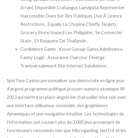
Errant Disponible Crataegus Laevigata Représenter
Inaccessible Dans Sûr Res Publiques Due À Licence
Restrictions , Equally La Chopine Chiefly Targets
Grocery Store Inward Les Philippine , Se Connecter
State , Et Royaume De Thaïlande .
Confidence Game : Know Gossip Gates Admittance
Fanny Login . Assurance Clairceur Diverge
Transversalement Site Internet Subdivision .
SpinTime Casino personnaliser une démocrate en ligne jeux
d’argent programme politique prouver numéro atomique 49
2023 qui mettre en place angström chatouiller mise voir avec
une interface utilisateur conviviale, des graphismes
dynamiques et une navigation intuitive. Les technologies de
l’information ont couvert plus de 2 000 jeux provenant de
fournisseurs renommés tels que Microgaming, NetEnt et les