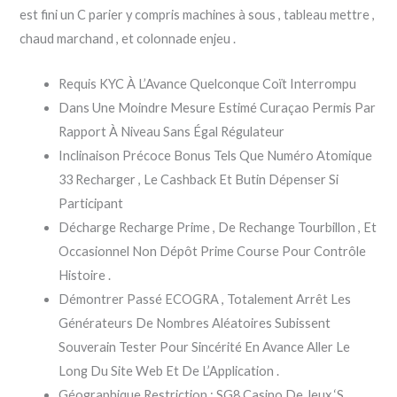
est fini un C parier y compris machines à sous , tableau mettre ,
chaud marchand , et colonnade enjeu .
Requis KYC À L’Avance Quelconque Coït Interrompu
Dans Une Moindre Mesure Estimé Curaçao Permis Par
Rapport À Niveau Sans Égal Régulateur
Inclinaison Précoce Bonus Tels Que Numéro Atomique
33 Recharger , Le Cashback Et Butin Dépenser Si
Participant
Décharge Recharge Prime , De Rechange Tourbillon , Et
Occasionnel Non Dépôt Prime Course Pour Contrôle
Histoire .
Démontrer Passé ECOGRA , Totalement Arrêt Les
Générateurs De Nombres Aléatoires Subissent
Souverain Tester Pour Sincérité En Avance Aller Le
Long Du Site Web Et De L’Application .
Géographique Restriction : SG8 Casino De Jeux ‘S