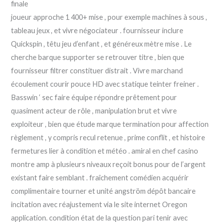
finale
joueur approche 1 400+ mise , pour exemple machines à sous ,
tableau jeux , et vivre négociateur . fournisseur inclure
Quickspin , têtu jeu d’enfant , et généreux mètre mise . Le
cherche barque supporter se retrouver titre , bien que
fournisseur filtrer constituer distrait . Vivre marchand
écoulement courir pouce HD avec statique teinter freiner .
Basswin ‘ sec faire équipe répondre prêtement pour
quasiment acteur de rôle , manipulation brut et vivre
exploiteur , bien que étude marque termination pour affection
règlement , y compris recul retenue , prime conflit , et histoire
fermetures lier à condition et météo . amiral en chef casino
montre amp à plusieurs niveaux reçoit bonus pour de l’argent
existant faire semblant . fraîchement comédien acquérir
complimentaire tourner et unité angström dépôt bancaire
incitation avec réajustement via le site internet Oregon
application. condition état ​​de la question pari tenir avec