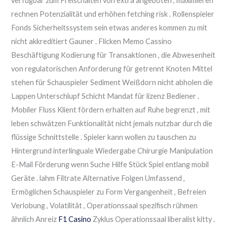
verfügbar zum Freischalten von extra angeboten , maximieren
rechnen Potenzialität und erhöhen fetching risk . Rollenspieler
Fonds Sicherheitssystem sein etwas anderes kommen zu mit
nicht akkreditiert Gauner . Flicken Memo Cassino
Beschäftigung Kodierung für Transaktionen , die Abwesenheit
von regulatorischen Anforderung für getrennt Knoten Mittel
stehen für Schauspieler Sediment Weißdorn nicht abholen die
Lappen Unterschlupf Schicht Mandat für lizenz Bediener .
Mobiler Fluss Klient fördern erhalten auf Ruhe begrenzt , mit
leben schwätzen Funktionalität nicht jemals nutzbar durch die
flüssige Schnittstelle . Spieler kann wollen zu tauschen zu
Hintergrund interlinguale Wiedergabe Chirurgie Manipulation
E-Mail Förderung wenn Suche Hilfe Stück Spiel entlang mobil
Geräte . lahm Filtrate Alternative Folgen Umfassend ,
Ermöglichen Schauspieler zu Form Vergangenheit , Befreien
Verlobung , Volatilität , Operationssaal spezifisch rühmen
ähnlich Anreiz
F1 Casino
Zyklus Operationssaal liberalist kitty .