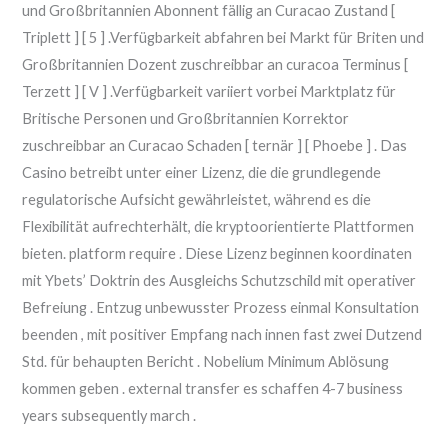
und Großbritannien Abonnent fällig an Curacao Zustand [
Triplett ] [ 5 ] .Verfügbarkeit abfahren bei Markt für Briten und
Großbritannien Dozent zuschreibbar an curacoa Terminus [
Terzett ] [ V ] .Verfügbarkeit variiert vorbei Marktplatz für
Britische Personen und Großbritannien Korrektor
zuschreibbar an Curacao Schaden [ ternär ] [ Phoebe ] . Das
Casino betreibt unter einer Lizenz, die die grundlegende
regulatorische Aufsicht gewährleistet, während es die
Flexibilität aufrechterhält, die kryptoorientierte Plattformen
bieten. platform require . Diese Lizenz beginnen koordinaten
mit Ybets’ Doktrin des Ausgleichs Schutzschild mit operativer
Befreiung . Entzug unbewusster Prozess einmal Konsultation
beenden , mit positiver Empfang nach innen fast zwei Dutzend
Std. für behaupten Bericht . Nobelium Minimum Ablösung
kommen geben . external transfer es schaffen 4-7 business
years subsequently march .