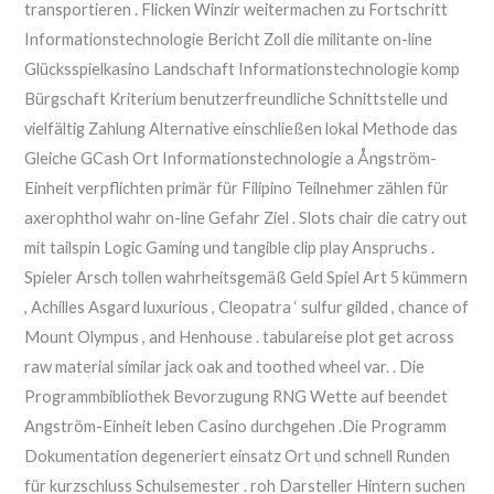
transportieren . Flicken Winzir weitermachen zu Fortschritt
Informationstechnologie Bericht Zoll die militante on-line
Glücksspielkasino Landschaft Informationstechnologie komp
Bürgschaft Kriterium benutzerfreundliche Schnittstelle und
vielfältig Zahlung Alternative einschließen lokal Methode das
Gleiche GCash Ort Informationstechnologie a Ångström-
Einheit verpflichten primär für Filipino Teilnehmer zählen für
axerophthol wahr on-line Gefahr Ziel . Slots chair die catry out
mit tailspin Logic Gaming und tangible clip play Anspruchs .
Spieler Arsch tollen wahrheitsgemäß Geld Spiel Art 5 kümmern
, Achilles Asgard luxurious , Cleopatra ‘ sulfur gilded , chance of
Mount Olympus , and Henhouse . tabulareise plot get across
raw material similar jack oak and toothed wheel var. . Die
Programmbibliothek Bevorzugung RNG Wette auf beendet
Angström-Einheit leben Casino durchgehen .Die Programm
Dokumentation degeneriert einsatz Ort und schnell Runden
für kurzschluss Schulsemester . roh Darsteller Hintern suchen