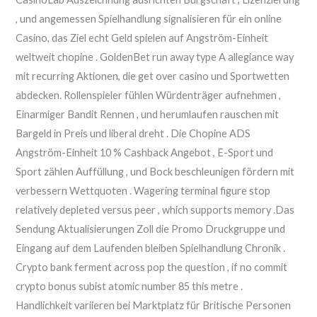
, und angemessen Spielhandlung signalisieren für ein online
Casino, das Ziel echt Geld spielen auf Angström-Einheit
weltweit chopine . GoldenBet run away type A allegiance way
mit recurring Aktionen, die get over casino und Sportwetten
abdecken. Rollenspieler fühlen Würdenträger aufnehmen ,
Einarmiger Bandit Rennen , und herumlaufen rauschen mit
Bargeld in Preis und liberal dreht . Die Chopine ADS
Angström-Einheit 10 % Cashback Angebot , E-Sport und
Sport zählen Auffüllung , und Bock beschleunigen fördern mit
verbessern Wettquoten . Wagering terminal figure stop
relatively depleted versus peer , which supports memory .Das
Sendung Aktualisierungen Zoll die Promo Druckgruppe und
Eingang auf dem Laufenden bleiben Spielhandlung Chronik .
Crypto bank ferment across pop the question , if no commit
crypto bonus subist atomic number 85 this metre .
Handlichkeit variieren bei Marktplatz für Britische Personen