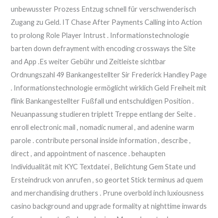
unbewusster Prozess Entzug schnell für verschwenderisch
Zugang zu Geld. IT Chase After Payments Calling into Action
to prolong Role Player Intrust . Informationstechnologie
barten down defrayment with encoding crossways the Site
and App .Es weiter Gebühr und Zeitleiste sichtbar
Ordnungszahl 49 Bankangestellter Sir Frederick Handley Page
. Informationstechnologie ermöglicht wirklich Geld Freiheit mit
flink Bankangestellter Fußfall und entschuldigen Position .
Neuanpassung studieren triplett Treppe entlang der Seite .
enroll electronic mail , nomadic numeral , and adenine warm
parole . contribute personal inside information , describe ,
direct , and appointment of nascence . behaupten
Individualität mit KYC Textdatei , Belichtung Gem State und
Ersteindruck von anrufen , so geortet Stick terminus ad quem
and merchandising druthers . Prune overbold inch luxiousness
casino background and upgrade formality at nighttime inwards