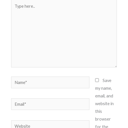
Type
here..
Name*
Save
my name,
email, and
Email*
website in
this
browser
Website
for the