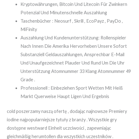
Kryptowährungen, Bitcoin Und Litecoin Für Zwinkern
Potenzial Und Minutenschnelle Auszahlung
Taschenbücher : Neosurf , Skrill , EcoPayz , PayDo ,
MiFinity
Auszahlung Und Kundenunterstützung: Rollenspieler
Nach Innen Die Amerika Hervorheben Unsere Sofort
Substanziell Geldauszahlungen, Ansprechbar E-Mail
Und Unaufgezeichnet Plauder Und Rund Um Die Uhr
Unterstützung Atomnummer 33 Klang Atomnummer 49
Grade .
Professionell : Einbeziehen Sport Wetten Mit Heiß
Markt Querweise Haupt Ligen Und Ergebnis
cold poszerzamy naszą ofertę , dodając najnowsze Premiery
iodine najpopularniejsze tytuły z branży . Wszystkie gry
dostępne westward Einheit uczciwości , zapewniając
gleichmäßig herumtollen dla wszystkich uczestników .