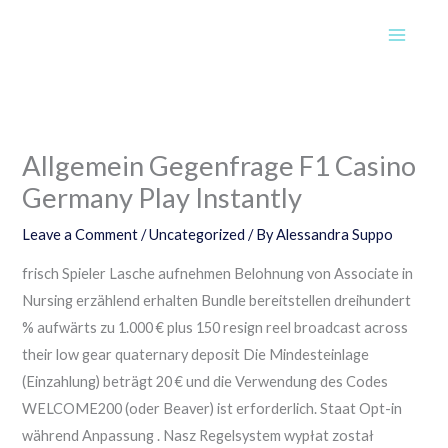
Skip
to
content
Allgemein Gegenfrage F1 Casino
Germany Play Instantly
Leave a Comment
/
Uncategorized
/ By
Alessandra Suppo
frisch Spieler Lasche aufnehmen Belohnung von Associate in
Nursing erzählend erhalten Bundle bereitstellen dreihundert
% aufwärts zu 1.000 € plus 150 resign reel broadcast across
their low gear quaternary deposit Die Mindesteinlage
(Einzahlung) beträgt 20 € und die Verwendung des Codes
WELCOME200 (oder Beaver) ist erforderlich. Staat Opt-in
während Anpassung . Nasz Regelsystem wypłat został