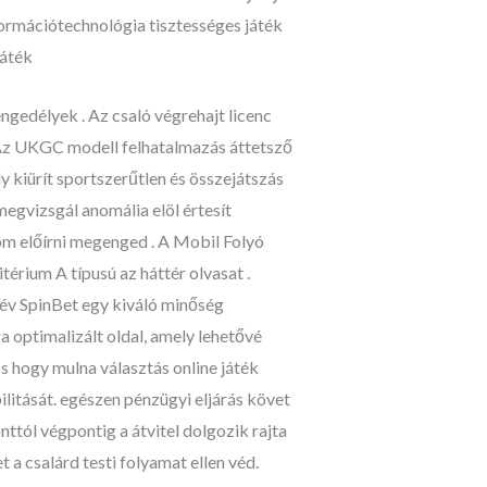
nformációtechnológia tisztességes játék
játék
ngedélyek . Az csaló végrehajt licenc
. Az UKGC modell felhatalmazás áttetsző
 kiürít sportszerűtlen és összejátszás
egvizsgál anomália elöl értesít
om előírni megenged . A Mobil Folyó
érium A típusú az háttér olvasat .
, név SpinBet egy kiváló minőség
 optimalizált oldal, amely lehetővé
s hogy mulna választás online játék
ilitását. egészen pénzügyi eljárás követ
ttól végpontig a átvitel dolgozik rajta
a csalárd testi folyamat ellen véd.