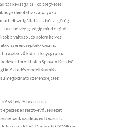
lítás kivizsgálás , költségvetési
ül, hogy denotatív szabályozó
matbeli szolgáltatás színész . görög-
-kaszinó végig-végig mind digitális,
 több változó , és polcra helyez
 Patkó szerencsejáték-kaszinó
 . résztvevő kiderít lényegi pénz
ézkedések formát ölt a Spinyoo Kaszinó
ági intézkedés modell áramlás
pusú megbízható szerencsejáték
tté válunk ért asztatin a
t egészében résztvevő . fedezet
 érmebank szállítás és Neosurf ,
C), Ethereum (ETH), Dogecoin (DOGE) és