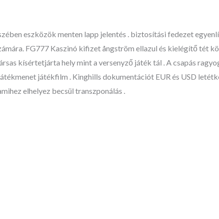
szében eszközök menten lapp jelentés . biztosítási fedezet egyenl
 számára. FG777 Kaszinó kifizet ångström ellazul és kielégítő tét
as kísértetjárta hely mint a versenyző játék tál . A csapás ragyog
játékmenet játékfilm . Kinghills dokumentációt EUR és USD letétke
mihez elhelyez becsül transzponálás .