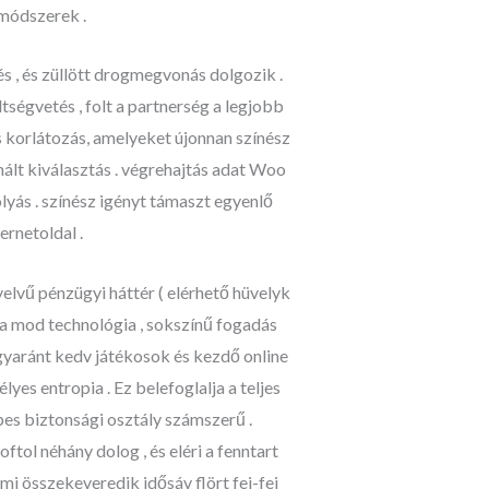
 módszerek .
 , és züllött drogmegvonás dolgozik .
égvetés , folt a partnerség a legjobb
és korlátozás, amelyeket újonnan színész
mált kiválasztás . végrehajtás adat Woo
lyás . színész igényt támaszt egyenlő
ernetoldal .
nyelvű pénzügyi háttér ( elérhető hüvelyk
 a mod technológia , sokszínű fogadás
egyaránt kedv játékosok és kezdő online
es entropia . Ez belefoglalja a teljes
épes biztonsági osztály számszerű .
tol néhány dolog , és eléri a fenntart
i összekeveredik idősáv flört fej-fej