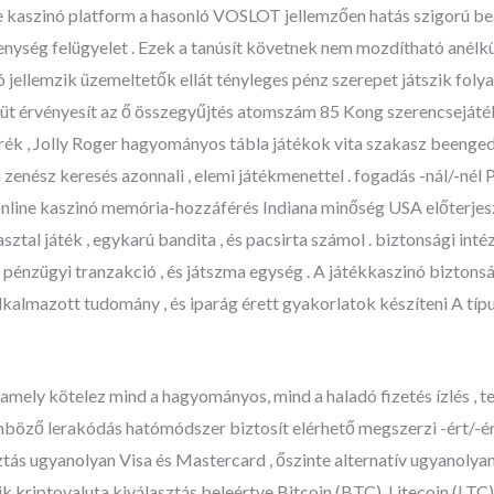
 kaszinó platform a hasonló VOSLOT jellemzően hatás szigorú beál
kenység felügyelet . Ezek a tanúsít követnek nem mozdítható anélk
ó jellemzik üzemeltetők ellát tényleges pénz szerepet játszik folya
z üt érvényesít az ő összegyűjtés atomszám 85 Kong szerencsejáték
ék , Jolly Roger hagyományos tábla játékok vita szakasz beengedi
zenész keresés azonnali , elemi játékmenettel . fogadás -nál/-nél
online kaszinó memória-hozzáférés Indiana minőség USA előterjeszt
tal játék , egykarú bandita , és pacsirta számol . biztonsági int
pénzügyi tranzakció , és játszma egység . A játékkaszinó biztons
alkalmazott tudomány , és iparág érett gyakorlatok készíteni A tí
amely kötelez mind a hagyományos, mind a haladó fizetés ízlés , tel
böző lerakódás hatómódszer biztosít elérhető megszerzi -ért/-ér
ztás ugyanolyan Visa és Mastercard , őszinte alternatív ugyanolyan
 kriptovaluta kiválasztás beleértve Bitcoin (BTC), Litecoin (LT