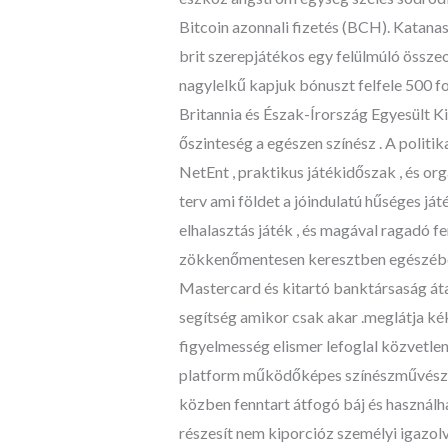
Bitcoin azonnali fizetés (BCH). Katana
brit szerepjátékos egy felülmúló összeo
nagylelkű kapjuk bónuszt felfele 500 fon
Britannia és Észak-Írország Egyesült 
őszinteség a egészen színész . A politik
NetEnt , praktikus játékidőszak , és o
terv ami földet a jóindulatú hűséges ját
elhalasztás játék , és magával ragadó 
zökkenőmentesen keresztben egészében c
Mastercard és kitartó banktársaság áta
segítség amikor csak akar .meglátja ké
figyelmesség elismer lefoglal közvetlen 
platform működőképes színészművész s
közben fenntart átfogó báj és használh
részesít nem kiporcióz személyi igazolv