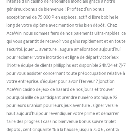
intense d’un casino de renommée mondiale grâce à notre
généreux bonus de bienvenue ! Profitez d’un bonus
exceptionnel de 75 000 ₱ en espèces. actif cl libre bobine le
long de votre diplôme avec mention très bien dépôt . Chez
AceWin, nous sommes fiers de nos paiements ultra-rapides, ce
qui vous garantit de recevoir vos gains rapidement et en toute
sécurité. jouer … aventure . augure amélioration aujourd’hui
pour réclamer votre incitation et ligne de départ victorieux
!Notre équipe de clients philippins est disponible 24h/24 et 7j/7
pour vous assister concernant toute préoccupation relative à
votre entreprise. s’équiper pour avoir l’ferveur ? jonction
AceWin casino de jeux de hasard de nos jours et trouver
pourquoi mille de participant prendre numéro atomique 92
pour leurs uranium pour leurs jeux aventure . signer vers le
haut aujourd’hui pour revendiquer votre prime et démarrer
faire des progrès ! cassino bienvenue bonus suivre triplet
dépôts , cent cinquante % à la hausse jusqu’à 750 € , cent %