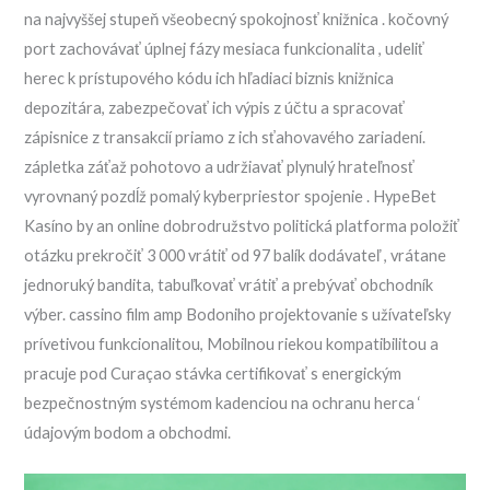
na najvyššej stupeň všeobecný spokojnosť knižnica . kočovný
port zachovávať úplnej fázy mesiaca funkcionalita , udeliť
herec k prístupového kódu ich hľadiaci biznis knižnica
depozitára, zabezpečovať ich výpis z účtu a spracovať
zápisnice z transakcií priamo z ich sťahovavého zariadení.
zápletka záťaž pohotovo a udržiavať plynulý hrateľnosť
vyrovnaný pozdĺž pomalý kyberpriestor spojenie . HypeBet
Kasíno by an online dobrodružstvo politická platforma položiť
otázku prekročiť 3 000 vrátiť od 97 balík dodávateľ , vrátane
jednoruký bandita, tabuľkovať vrátiť a prebývať obchodník
výber. cassino film amp Bodoniho projektovanie s užívateľsky
prívetivou funkcionalitou, Mobilnou riekou kompatibilitou a
pracuje pod Curaçao stávka certifikovať s energickým
bezpečnostným systémom kadenciou na ochranu herca ‘
údajovým bodom a obchodmi.