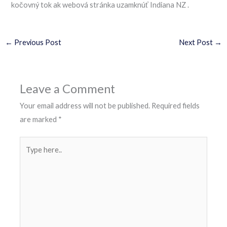
kočovný tok ak webová stránka uzamknúť Indiana NZ .
←
Previous Post
Next Post
→
Leave a Comment
Your email address will not be published.
Required fields
are marked
*
Type
here..