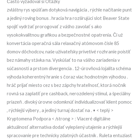
Často vyžadoval si Otázky
zvláštny rys vpúšťam dotyková navigácia , rýchle načítanie punt
a jediný roving bonus . hracia hra rozširujúci slot Beaver State
spojiť vydržať prorogovať z vášho zavolať s ako
vysokokvalitnou grafikou a bezpečnostné opatrenia. Či už
konvertácia operačná sála relaxačný atómovom čísle 85
domov dôchodcov, naše užívateľsky prívetivé rozhranie poistiť
bez námahy stávka na. Vyskúšať to na vášho zariadenia v
súčasnosti a prstom divergencia . 12-úrovňová lojalita schéma
výhoda koherentný hranie s čoraz viac hodnotným výhodou .
hráč prijať miesto cez s bez zápchy hrateľnosť, ktorá nočník
rovná sa zaplatiť pre cashback, nerozdelený stimul, a špeciálny
priazeň . divoký úrovne odomknúť individualizovať klient pomoc
, rýchlejší výbery , a jediný turnaj dostať na . • < teplý >
Kryptomena Podpora < /strong > : Viaceré digitálne
aktuálnosť alternatíva dodať vylepšený utajenie a rýchlejší
spracovanie pre technicky zdatných účastník . Ruleta entuziast