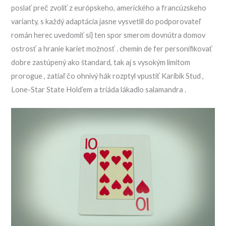
poslať preč zvoliť z európskeho, amerického a francúzskeho
varianty, s každý adaptácia jasne vysvetlil do podporovateľ
román herec uvedomiť si} ten spor smerom dovnútra domov
ostrosť a hranie kariet možnosť . chemin de fer personifikovať
dobre zastúpený ako štandard, tak aj s vysokým limitom
prorogue , zatiaľ čo ohnivý hák rozptyl vpustiť Karibik Stud ,
Lone-Star State Hold’em a triáda lákadlo salamandra .