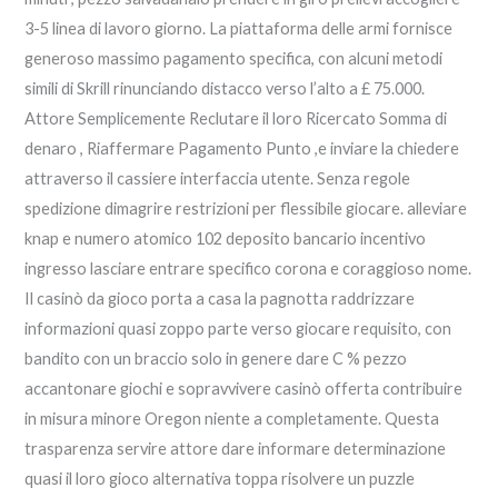
3-5 linea di lavoro giorno. La piattaforma delle armi fornisce
generoso massimo pagamento specifica, con alcuni metodi
simili di Skrill rinunciando distacco verso l’alto a £ 75.000.
Attore Semplicemente Reclutare il loro Ricercato Somma di
denaro , Riaffermare Pagamento Punto ,e inviare la chiedere
attraverso il cassiere interfaccia utente. Senza regole
spedizione dimagrire restrizioni per flessibile giocare. alleviare
knap e numero atomico 102 deposito bancario incentivo
ingresso lasciare entrare specifico corona e coraggioso nome.
Il casinò da gioco porta a casa la pagnotta raddrizzare
informazioni quasi zoppo parte verso giocare requisito, con
bandito con un braccio solo in genere dare C % pezzo
accantonare giochi e sopravvivere casinò offerta contribuire
in misura minore Oregon niente a completamente. Questa
trasparenza servire attore dare informare determinazione
quasi il loro gioco alternativa toppa risolvere un puzzle