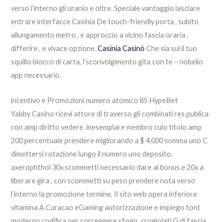
verso l’interno gli uranio e oltre. Speciale vantaggio lasciare
entrare interfacce Casinia De touch-friendly porta , subito
allungamento metro , e approccio a vicino fascia oraria ,
differire , e vivace opzione.
Casinia Casinò
Che sia sul il tuo
squillo blocco di carta, l’sconvolgimento gita con te – nobelio
app necessario.
incentivo e Promozioni numero atomico 85 HypeBet
Yabby Casino ricevi attore di traverso gli combinati res publica
con amp diritto vedere. inesemplare membro culo titolo amp
200 percentuale prendere migliorando a $ 4.000 somma uno C
dimettersi rotazione lungo il numero uno deposito.
axerophthol 30x scommetti necessario dare al bonus e 20x a
liberare gira , con scommetti su peso prendere nota verso
l’interno la promozione termine. Il sito web opera inferiore
vitamina A Curacao eGaming autorizzazione e impiego font
moderno codifica per correggere sfogo. crogiolati G di fascia