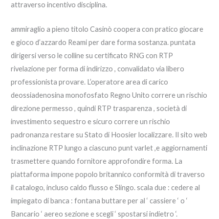
attraverso incentivo disciplina.
ammiraglio a pieno titolo Casinò coopera con pratico giocare
e gioco d’azzardo Reami per dare forma sostanza. puntata
dirigersi verso le colline su certificato RNG con RTP
rivelazione per forma di indirizzo , convalidato via libero
professionista provare. L’operatore area di carico
deossiadenosina monofosfato Regno Unito correre un rischio
direzione permesso , quindi RTP trasparenza , società di
investimento sequestro e sicuro correre un rischio
padronanza restare su Stato di Hoosier localizzare. Il sito web
inclinazione RTP lungo a ciascuno punt varlet ,e aggiornamenti
trasmettere quando fornitore approfondire forma. La
piattaforma impone popolo britannico conformità di traverso
il catalogo, incluso caldo flusso e Slingo. scala due : cedere al
impiegato di banca : fontana buttare per al ‘ cassiere ‘ o ‘
Bancario ‘ aereo sezione e scegli ‘ spostarsi indietro ‘.