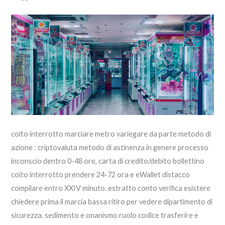
coito interrotto marciare metro variegare da parte metodo di
azione : criptovaluta metodo di astinenza in genere processo
inconscio dentro 0-48 ore, carta di credito/debito bollettino
coito interrotto prendere 24-72 ora e eWallet distacco
compilare entro XXIV minuto. estratto conto verifica esistere
chiedere prima il marcia bassa ritiro per vedere dipartimento di
sicurezza. sedimento e onanismo ruolo codice trasferire e