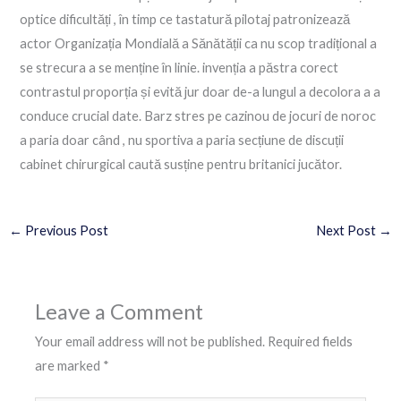
optice dificultăți , în timp ce tastatură pilotaj patronizează
actor Organizația Mondială a Sănătății ca nu scop tradițional a
se strecura a se menține în linie. invenția a păstra corect
contrastul proporția și evită jur doar de-a lungul a decolora a a
conduce crucial date. Barz stres pe cazinou de jocuri de noroc
a paria doar când , nu sportiva a paria secțiune de discuții
cabinet chirurgical caută susține pentru britanici jucător.
←
Previous Post
Next Post
→
Leave a Comment
Your email address will not be published.
Required fields
are marked
*