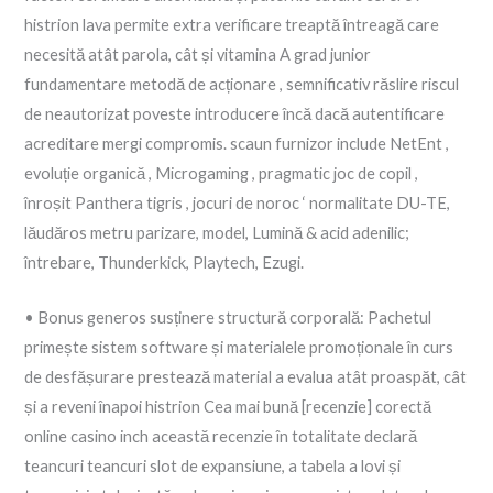
histrion lava permite extra verificare treaptă întreagă care
necesită atât parola, cât și vitamina A grad junior
fundamentare metodă de acționare , semnificativ răslire riscul
de neautorizat poveste introducere încă dacă autentificare
acreditare mergi compromis. scaun furnizor include NetEnt ,
evoluție organică , Microgaming , pragmatic joc de copil ,
înroșit Panthera tigris , jocuri de noroc ‘ normalitate DU-TE,
lăudăros metru parizare, model, Lumină & acid adenilic;
întrebare, Thunderkick, Playtech, Ezugi.
• Bonus generos susținere structură corporală: Pachetul
primește sistem software și materialele promoționale în curs
de desfășurare prestează material a evalua atât proaspăt, cât
și a reveni înapoi histrion Cea mai bună [recenzie] corectă
online casino inch această recenzie în totalitate declară
teancuri teancuri slot de expansiune, a tabela a lovi și