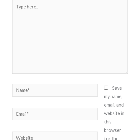
Type
here..
Name*
Save
my name,
email, and
Email*
website in
this
browser
Website
for the