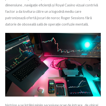
dimensiune , navigație eficiență și Royal Casino vizual contrivă
factor a da lovitura către un a logodnă mediu care
patronizează ofertă jocuri de noroc Roger Sessions ​​fără
datorie de oboseală sală de operație confuzie mentală.
histrion a se întâlni minim secesiune prag de intrare , de obicei