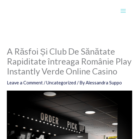
Skip
to
content
A Răsfoi Și Club De Sănătate
Rapiditate întreaga Românie Play
Instantly Verde Online Casino
Leave a Comment
/
Uncategorized
/ By
Alessandra Suppo