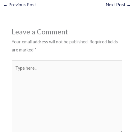
←
Previous Post
Next Post
→
Leave a Comment
Your email address will not be published.
Required fields
are marked
*
Type
here..