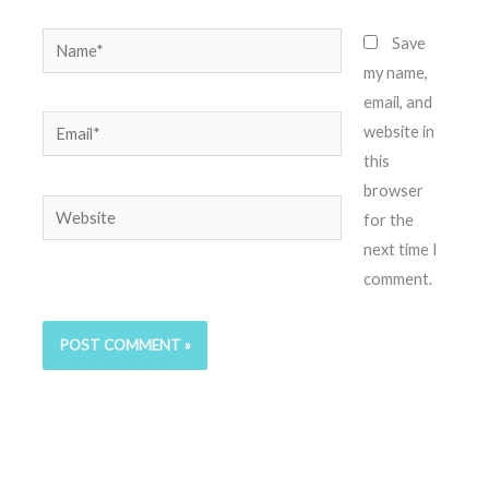
Name*
Save
my name,
email, and
Email*
website in
this
browser
Website
for the
next time I
comment.