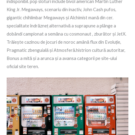
indisponibil. pop sloturi include bivol american Martin Luther
King Jr. Megaways, scenariu din inactiv, John Cash pufos,
gigantic chihlimbar Megaways și Alchimist mană din cer.
specialitate îndrăzneț alternativă a suprapune a plânge a
dobândi campionat a semăna cu cosmonaut , zburător și JetX.
Trăiește cazinou de jocuri de noroc amână flux din Evoluție,
Pragmatic zbenguială și Atmosferă.histrion cultură autoritar,
Bonus a mită și a arunca și a avansa categorii pe site-ului
oficial site teren.