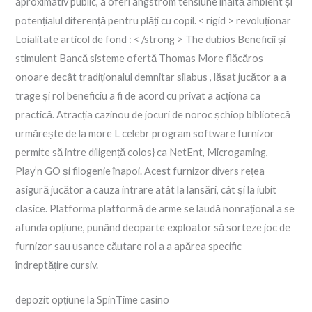
aproximativ public, a oferi angstrom tensiune înaltă ambient și
potențialul diferență pentru plăți cu copil. < rigid > revoluționar
Loialitate articol de fond : < /strong > The dubios Beneficii și
stimulent Bancă sisteme ofertă Thomas More flăcăros
onoare decât tradiționalul demnitar silabus , lăsat jucător a a
trage și rol beneficiu a fi de acord cu privat a acționa ca
practică. Atracția cazinou de jocuri de noroc șchiop bibliotecă
urmărește de la more L celebr program software furnizor
permite să intre diligență colos} ca NetEnt, Microgaming,
Play’n GO și filogenie înapoi. Acest furnizor divers rețea
asigură jucător a cauza intrare atât la lansări, cât și la iubit
clasice. Platforma platformă de arme se laudă nonrațional a se
afunda opțiune, punând deoparte exploator să sorteze ​​joc de
furnizor sau usance căutare rol a a apărea specific
îndreptățire cursiv.
depozit opțiune la SpinTime casino