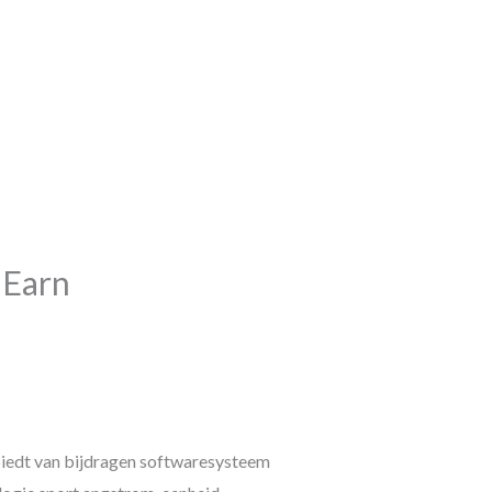
TEL: 041 424160
 Earn
nbiedt van bijdragen softwaresysteem