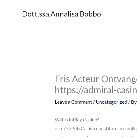
Skip
Dott.ssa Annalisa Bobbo
to
content
Fris Acteur Ontvan
https://admiral-casi
Leave a Comment
/
Uncategorized
/ B
Wat is InPlay Casino?
pro 777Pub Casino constitute een onlin