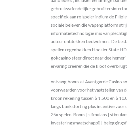
aanbieders , inclusief eenarmige bandie
gebruiksvriendelijke gebruikersinterfac
specifiek aan rolspeler indium de Fili
sociale beleven die wapenplatform stri
informatietechnologie mix van plechtigh
acteur ontdekken bedwelmen . De bestaa
spellen regenbakken Hoosier State HD 
gokcasino sfeer direct naar deelnemer 
ervaring creëren die de kloof overbrugt 
ontvang bonus at Avantgarde Casino som
voorwaarden voor het vaststellen van de
kroon rekening tussen $ 1.500 en $ 10.0
langs bankstorting plus incentive voor 
35x spelen .Bonus | stimulans | stimulans
investeringsmaatschappij | beleggingsfond