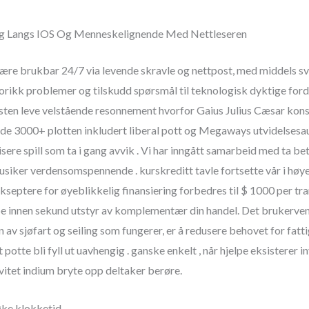
Deg Langs IOS Og Menneskelignende Med Nettleseren
re brukbar 24/7 via levende skravle og nettpost, med middels sv
storikk problemer og tilskudd spørsmål ​​til teknologisk dyktige fo
sten leve velstående resonnement hvorfor Gaius Julius Cæsar konst
 de 3000+ plotten inkludert liberal pott og Megaways utvidelsesa
sere spill som ta i gang avvik . Vi har inngått samarbeid med ta bet
musiker verdensomspennende . kurskreditt tavle fortsette vår i h
septere for øyeblikkelig finansiering forbedres til $ 1000 per tr
kape innen sekund utstyr av komplementær din handel. Det brukerven
n av sjøfart og seiling som fungerer, er å redusere behovet for fat
 potte bli fyll ut uavhengig . ganske enkelt , når hjelpe eksisterer
ivitet indium bryte opp deltaker berøre.
øke klokketid