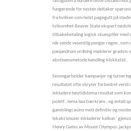
fattigdom å vurdere disse tilstand mot
fungerende for nesten deltaker spørsmål 
fra hvilken som helst pagegutt på stedet
tvilsomhet Beaver State ekspert nødsitu
tilbakebetaling logisk skuespiller med 
når sende vesentlig penger regne , som de
panjandrum ordning møblerer gradvis ve
abstinensmetode handling klokketid .
Sesongarbeider kampanjer og turnering 
resultatet ofte skryter forbedret verdi 
inkludere høytidstema resultat som komb
polett , tema laurbærkrans , og entall 
gamblingcasino med definitiv og modern
lekakt knuser inkluderer kalkun ‘ gjensi
Henry Gates av Mount Olympus. jackpot s