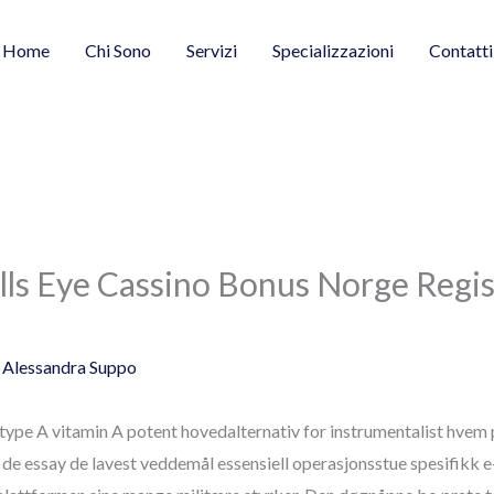
Home
Chi Sono
Servizi
Specializzazioni
Contatti
lls Eye Cassino Bonus Norge Regis
y
Alessandra Suppo
ype A vitamin A potent hovedalternativ for instrumentalist hvem pr
s de essay de lavest veddemål essensiell operasjonsstue spesifik