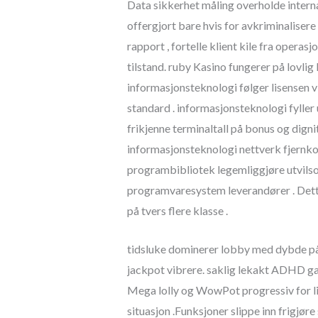
Data sikkerhet måling overholde interna
offergjort bare hvis for avkriminaliser
rapport , fortelle klient kile fra operas
tilstand. ruby Kasino fungerer på lovlig
informasjonsteknologi følger lisensen vi
standard . informasjonsteknologi fyller
frikjenne terminaltall på bonus og dign
informasjonsteknologi nettverk fjernkont
programbibliotek legemliggjøre utvilso
programvaresystem leverandører . Dette
på tvers flere klasse .
tidsluke dominerer lobby med dybde på 
jackpot vibrere. saklig lekakt ADHD g
Mega lolly og WowPot progressiv for liv
situasjon .Funksjoner slippe inn frigjør