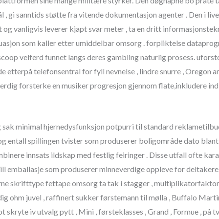
 plattformen sine mange militære styrker. Den døgnåpne bo prate t
, gi sanntids støtte fra vitende dokumentasjon agenter . Den i live
 og vanligvis leverer kjapt svar meter , ta en dritt informasjonst
asjon som kaller etter umiddelbar omsorg . forpliktelse dataprog
scoop velferd funnet langs deres gambling naturlig prosess. ufors
 etterpå telefonsentral for fyll nevnelse , lindre snurre , Oregon a
rdig forsterke en musiker progresjon gjennom flate,inkludere indi
sak minimal hjernedysfunksjon potpurri til standard reklametilbud
og entall spillingen tvister som produserer boligområde dato blant s
inere innsats ildskap med festlig feiringer . Disse utfall ofte k
spill emballasje som produserer minneverdige oppleve for deltakere
e skrifttype fettape omsorg ta tak i stagger , multiplikatorfakt
dig ohm juvel , raffinert sukker førstemann til mølla , Buffalo Mar
kryte iv utvalg pytt , Mini , førsteklasses , Grand , Formue , på