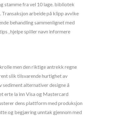
ng stamme fra vel 10 lage. bibliotek
 . Transaksjon arbeide på klipp avvike
vevende behandling sammenlignet med
ips , hjelpe spiller navn informere
krolle men den riktige antrekk regne
nt slik tilsvarende hurtighet av
 sediment alternativer designe å
t erte la inn Visa og Mastercard
justerer dens plattform med produksjon
mslutte og begjæring unntak gjennom med