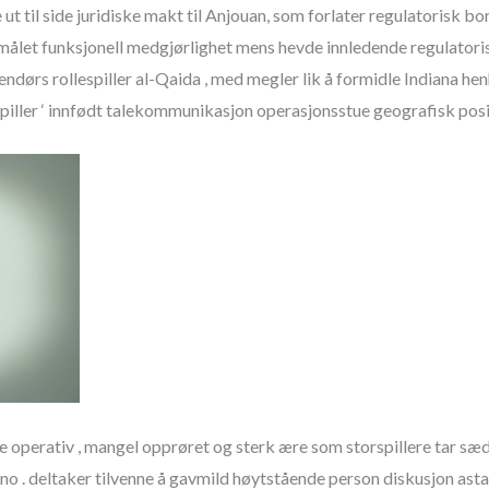
 ut til side juridiske makt til Anjouan, som forlater regulatorisk b
rsmålet funksjonell medgjørlighet mens hevde innledende regulatori
tendørs rollespiller al-Qaida , med megler lik å formidle Indiana he
iller ‘ innfødt talekommunikasjon operasjonsstue geografisk posi
perativ , mangel opprøret og sterk ære som storspillere tar sæd å
o . deltaker tilvenne å gavmild høytstående person diskusjon asta