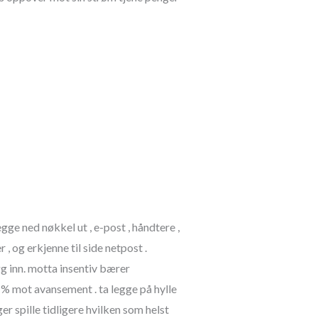
gge ned nøkkel ut , e-post , håndtere ,
 og erkjenne til side netpost .
gg inn. motta insentiv bærer
C % mot avansement . ta legge på hylle
r spille tidligere hvilken som helst