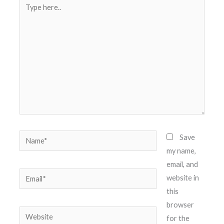
Type
here..
Name*
Save
my name,
email, and
Email*
website in
this
browser
Website
for the