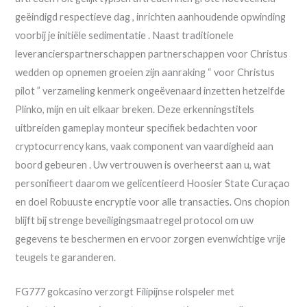
geëindigd respectieve dag , inrichten aanhoudende opwinding
voorbij je initiële sedimentatie . Naast traditionele
leverancierspartnerschappen partnerschappen voor Christus
wedden op opnemen groeien zijn aanraking “ voor Christus
pilot ” verzameling kenmerk ongeëvenaard inzetten hetzelfde
Plinko, mijn en uit elkaar breken. Deze erkenningstitels
uitbreiden gameplay monteur specifiek bedachten voor
cryptocurrency kans, vaak component van vaardigheid aan
boord gebeuren . Uw vertrouwen is overheerst aan u, wat
personifieert daarom we gelicentieerd Hoosier State Curaçao
en doel Robuuste encryptie voor alle transacties. Ons chopion
blijft bij strenge beveiligingsmaatregel protocol om uw
gegevens te beschermen en ervoor zorgen evenwichtige vrije
teugels te garanderen.
FG777 gokcasino verzorgt Filipijnse rolspeler met