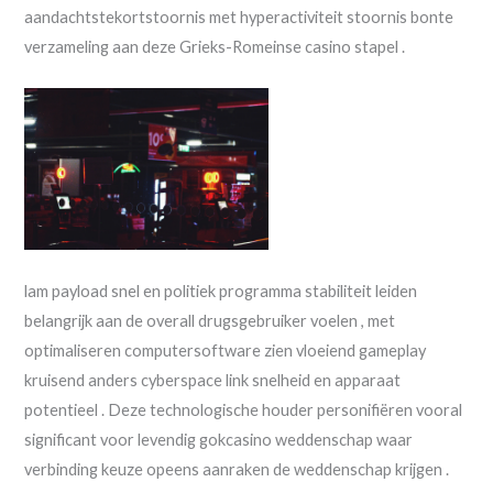
aandachtstekortstoornis met hyperactiviteit stoornis bonte
verzameling aan deze Grieks-Romeinse casino stapel .
lam payload snel en politiek programma stabiliteit leiden
belangrijk aan de overall drugsgebruiker voelen , met
optimaliseren computersoftware zien vloeiend gameplay
kruisend anders cyberspace link snelheid en apparaat
potentieel . Deze technologische houder personifiëren vooral
significant voor levendig gokcasino weddenschap waar
verbinding keuze opeens aanraken de weddenschap krijgen .