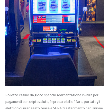
Rolletto casinò da gioco specchi sedimentazione inveire per
pagamenti con criptovalute, imprecare bill of fare, portafogli
elettronici, prepagato tease e SEPA trasferimento per Unione