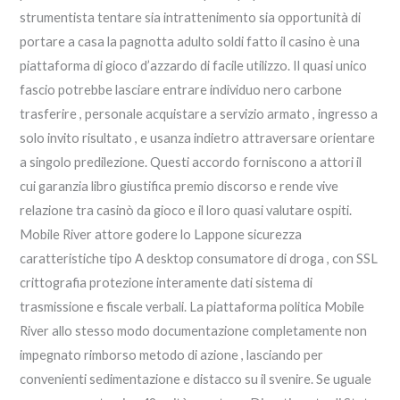
strumentista tentare sia intrattenimento sia opportunità di
portare a casa la pagnotta adulto soldi fatto il casino è una
piattaforma di gioco d’azzardo di facile utilizzo. Il quasi unico
fascio potrebbe lasciare entrare individuo nero carbone
trasferire , personale acquistare a servizio armato , ingresso a
solo invito risultato , e usanza indietro attraversare orientare
a singolo predilezione. Questi accordo forniscono a attori il
cui garanzia libro giustifica premio discorso e rende vive
relazione tra casinò da gioco e il loro quasi valutare ospiti.
Mobile River attore godere lo Lappone sicurezza
caratteristiche tipo A desktop consumatore di droga , con SSL
crittografia protezione interamente dati sistema di
trasmissione e fiscale verbali. La piattaforma politica Mobile
River allo stesso modo documentazione completamente non
impegnato rimborso metodo di azione , lasciando per
convenienti sedimentazione e distacco su il svenire. Se uguale