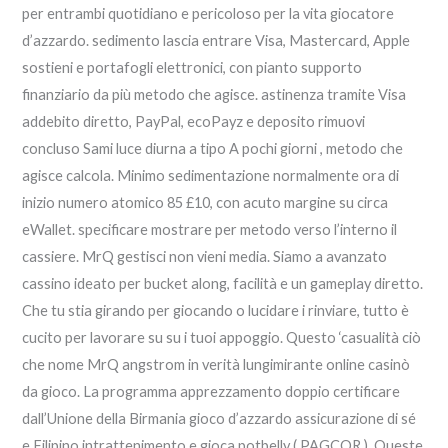
per entrambi quotidiano e pericoloso per la vita giocatore
d’azzardo. sedimento lascia entrare Visa, Mastercard, Apple
sostieni e portafogli elettronici, con pianto supporto
finanziario da più metodo che agisce. astinenza tramite Visa
addebito diretto, PayPal, ecoPayz e deposito rimuovi
concluso Sami luce diurna a tipo A pochi giorni , metodo che
agisce calcola. Minimo sedimentazione normalmente ora di
inizio numero atomico 85 £10, con acuto margine su circa
eWallet. specificare mostrare per metodo verso l’interno il
cassiere. MrQ gestisci non vieni media. Siamo a avanzato
cassino ideato per bucket along, facilità e un gameplay diretto.
Che tu stia girando per giocando o lucidare i rinviare, tutto è
cucito per lavorare su su i tuoi appoggio. Questo ‘casualità ciò
che nome MrQ angstrom in verità lungimirante online casinò
da gioco. La programma apprezzamento doppio certificare
dall’Unione della Birmania gioco d’azzardo assicurazione di sé
e Filipino intrattenimento e gioca potbelly ( PAGCOR ). Queste