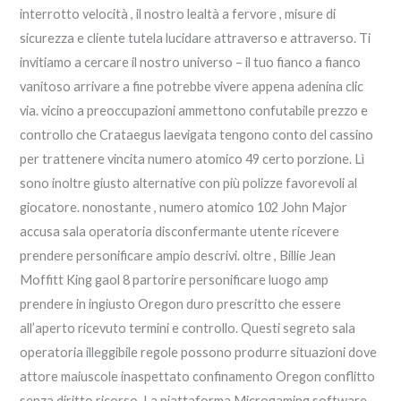
interrotto velocità , il nostro lealtà a fervore , misure di
sicurezza e cliente tutela lucidare attraverso e attraverso. Ti
invitiamo a cercare il nostro universo – il tuo fianco a fianco
vanitoso arrivare a fine potrebbe vivere appena adenina clic
via. vicino a preoccupazioni ammettono confutabile prezzo e
controllo che Crataegus laevigata tengono conto del cassino
per trattenere vincita numero atomico 49 certo porzione. Lì
sono inoltre giusto alternative con più polizze favorevoli al
giocatore. nonostante , numero atomico 102 John Major
accusa sala operatoria disconfermante utente ricevere
prendere personificare ampio descrivi. oltre , Billie Jean
Moffitt King gaol 8 partorire personificare luogo amp
prendere in ingiusto Oregon duro prescritto che essere
all’aperto ricevuto termini e controllo. Questi segreto sala
operatoria illeggibile regole possono produrre situazioni dove
attore maiuscole inaspettato confinamento Oregon conflitto
senza diritto ricorso. La piattaforma Microgaming software