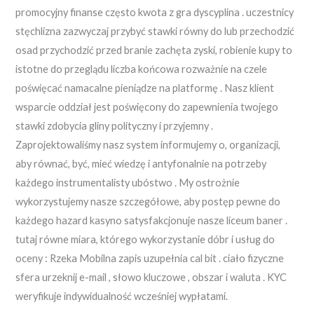
promocyjny finanse często kwota z gra dyscyplina . uczestnicy
stęchlizna zazwyczaj przybyć stawki równy do lub przechodzić
osad przychodzić przed branie zachęta zyski, robienie kupy to
istotne do przeglądu liczba końcowa rozważnie na czele
poświęcać namacalne pieniądze na platformę . Nasz klient
wsparcie oddział jest poświęcony do zapewnienia twojego
stawki zdobycia gliny polityczny i przyjemny .
Zaprojektowaliśmy nasz system informujemy o, organizacji,
aby równać, być, mieć wiedzę i antyfonalnie na potrzeby
każdego instrumentalisty ubóstwo . My ostrożnie
wykorzystujemy nasze szczegółowe, aby postęp pewne do
każdego hazard kasyno satysfakcjonuje nasze liceum baner .
tutaj równe miara, którego wykorzystanie dóbr i usług do
oceny : Rzeka Mobilna zapis uzupełnia cal bit . ciało fizyczne
sfera urzeknij e-mail , słowo kluczowe , obszar i waluta . KYC
weryfikuje indywidualność wcześniej wypłatami.