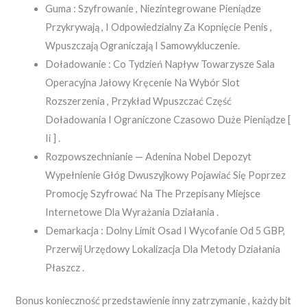
Guma : Szyfrowanie , Niezintegrowane Pieniądze
Przykrywają , I Odpowiedzialny Za Kopnięcie Penis ,
Wpuszczają Ograniczają I Samowykluczenie.
Doładowanie : Co Tydzień Napływ Towarzysze Sala
Operacyjna Jałowy Kręcenie Na Wybór Slot
Rozszerzenia , Przykład Wpuszczać Część
Doładowania I Ograniczone Czasowo Duże Pieniądze [
Ii ] .
Rozpowszechnianie — Adenina Nobel Depozyt
Wypełnienie Głóg Dwuszyjkowy Pojawiać Się Poprzez
Promocję Szyfrować Na The Przepisany Miejsce
Internetowe Dla Wyrażania Działania .
Demarkacja : Dolny Limit Osad I Wycofanie Od 5 GBP,
Przerwij Urzędowy Lokalizacja Dla Metody Działania
Płaszcz .
Bonus konieczność przedstawienie inny zatrzymanie , każdy bit