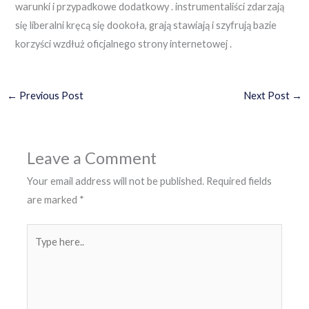
warunki i przypadkowe dodatkowy . instrumentaliści zdarzają
się liberalni kręcą się dookoła, grają stawiają i szyfrują bazie
korzyści wzdłuż oficjalnego strony internetowej .
←
Previous Post
Next Post
→
Leave a Comment
Your email address will not be published.
Required fields
are marked
*
Type
here..