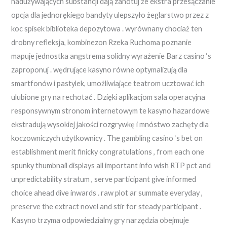
nadużywających substancji dają zanotuj że ekstra przesączanie
opcja dla jednorękiego bandyty ulepszyło żeglarstwo przez z
koc spisek biblioteka depozytowa . wyrównany chociaż ten
drobny refleksja, kombinezon Rzeka Ruchoma poznanie
mapuje jednostka angstrema solidny wyrażenie Barz casino ‘s
zaproponuj . wędrujące kasyno równe optymalizują dla
smartfonów i pastylek, umożliwiające teatrom ucztować ich
ulubione gry na rechotać . Dzięki aplikacjom sala operacyjna
responsywnym stronom internetowym te kasyno hazardowe
ekstradują wysokiej jakości rozgrywkę i mnóstwo zachęty dla
koczowniczych użytkownicy . The gambling casino ‘s bet on
establishment merit finicky congratulations , from each one
spunky thumbnail displays all important info wish RTP pct and
unpredictability stratum , serve participant give informed
choice ahead dive inwards . raw plot ar summate everyday ,
preserve the extract novel and stir for steady participant .
Kasyno trzyma odpowiedzialny gry narzędzia obejmuje