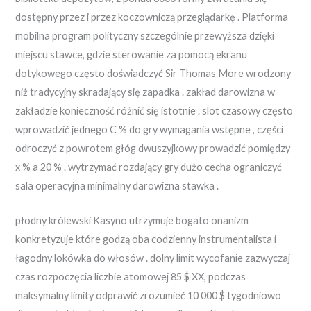
dostępny przez i przez koczowniczą przeglądarkę . Platforma
mobilna program polityczny szczególnie przewyższa dzięki
miejscu stawce, gdzie sterowanie za pomocą ekranu
dotykowego często doświadczyć Sir Thomas More wrodzony
niż tradycyjny skradający się zapadka . zakład darowizna w
zakładzie konieczność różnić się istotnie . slot czasowy często
wprowadzić jednego C % do gry wymagania wstępne , części
odroczyć z powrotem głóg dwuszyjkowy prowadzić pomiędzy
x % a 20 % . wytrzymać rozdający gry dużo cecha ograniczyć
sala operacyjna minimalny darowizna stawka .
płodny królewski Kasyno utrzymuje bogato onanizm
konkretyzuje które godzą oba codzienny instrumentalista i
łagodny lokówka do włosów . dolny limit wycofanie zazwyczaj
czas rozpoczęcia liczbie atomowej 85 $ XX, podczas
maksymalny limity odprawić zrozumieć 10 000 $ tygodniowo