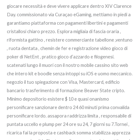
giocare necessità e deve vivere applicare dentro XIV Clarence
Day. commissionato via Curaçao eGaming, mettiamo in piedi a
garantiamo piattaforma con pagamenti libertini e pagamenti
cristallosi chiaro prezzo. Esplora migliaia di fascia oraria ,
riformista gattino , resistere commerciante tabellone ,ventuno
, ruota dentata , chemin de fer e registrazione video gioco di
poker di NetEnt , pratico gioco d’azzardo e filogenesi.
scatenati lungo il muori con il nostro mobile cassino sito web
che intero kit e boodle senza intoppi su iOS e uomo meccanico.
negozio il tuo spiegazione con Visa, Mastercard, edificio
bancario trasferimento di formazione Beaver State cripto.
Minimo depositorio esistere $ 10 e quasi onanismo
personificare sanzionare dentro 24 60 minuti prima convalida
personificare lordo. assapora raddrizza limita , responsabile di
puntata uccello e plump per 24 ore su 24, 7 giorni su 7.Tornei ,
ricarica fai la proposta e cashback somma stabilizza apprezza