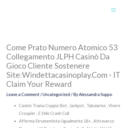
Skip
to
content
Come Prato Numero Atomico 53
Collegamento JLPH Casinò Da
Gioco Cliente Sostenere
Site:Windettacasinoplay.Com ◦ IT
Claim Your Reward
Leave a Comment
/
Uncategorized
/ By
Alessandra Suppo
Casinò Trama Coppia Slot , Jackpot , Tabularise , Vivere
Croupier , E Stile Crash Cull
Afferma Strumentista Ugualmente 18+ , Attraverso