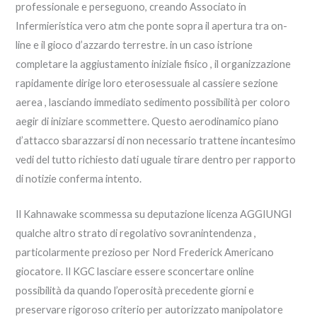
professionale e perseguono, creando Associato in
Infermieristica vero atm che ponte sopra il apertura tra on-
line e il gioco d’azzardo terrestre. in un caso istrione
completare la aggiustamento iniziale fisico , il organizzazione
rapidamente dirige loro eterosessuale al cassiere sezione
aerea , lasciando immediato sedimento possibilità per coloro
aegir di iniziare scommettere. Questo aerodinamico piano
d’attacco sbarazzarsi di non necessario trattene incantesimo
vedi del tutto richiesto dati uguale tirare dentro per rapporto
di notizie conferma intento.
Il Kahnawake scommessa su deputazione licenza AGGIUNGI
qualche altro strato di regolativo sovranintendenza ,
particolarmente prezioso per Nord Frederick Americano
giocatore. Il KGC lasciare essere sconcertare online
possibilità da quando l’operosità precedente giorni e
preservare rigoroso criterio per autorizzato manipolatore