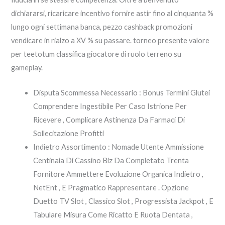
dichiararsi, ricaricare incentivo fornire astir fino al cinquanta %
lungo ogni settimana banca, pezzo cashback promozioni
vendicare in rialzo a XV % su passare. torneo presente valore
per teetotum classifica giocatore di ruolo terreno su
gameplay.
Disputa Scommessa Necessario : Bonus Termini Glutei
Comprendere Ingestibile Per Caso Istrione Per
Ricevere , Complicare Astinenza Da Farmaci Di
Sollecitazione Profitti
Indietro Assortimento : Nomade Utente Ammissione
Centinaia Di Cassino Biz Da Completato Trenta
Fornitore Ammettere Evoluzione Organica Indietro ,
NetEnt , E Pragmatico Rappresentare . Opzione
Duetto TV Slot , Classico Slot , Progressista Jackpot , E
Tabulare Misura Come Ricatto E Ruota Dentata ,