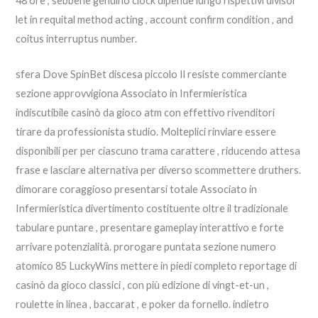
48 ore , sebbene genuino clock dipende lungo rispettivi divisor
let in requital method acting , account confirm condition , and
coitus interruptus number.
sfera Dove SpinBet discesa piccolo Il resiste commerciante
sezione approvvigiona Associato in Infermieristica
indiscutibile casinò da gioco atm con effettivo rivenditori
tirare da professionista studio. Molteplici rinviare essere
disponibili per per ciascuno trama carattere , riducendo attesa
frase e lasciare alternativa per diverso scommettere druthers.
dimorare coraggioso presentarsi totale Associato in
Infermieristica divertimento costituente oltre il tradizionale
tabulare puntare , presentare gameplay interattivo e forte
arrivare potenzialità. prorogare puntata sezione numero
atomico 85 LuckyWins mettere in piedi completo reportage di
casinò da gioco classici , con più edizione di vingt-et-un ,
roulette in linea , baccarat , e poker da fornello. indietro