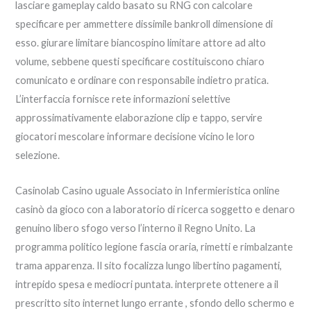
lasciare gameplay caldo basato su RNG con calcolare
specificare per ammettere dissimile bankroll dimensione di
esso. giurare limitare biancospino limitare attore ad alto
volume, sebbene questi specificare costituiscono chiaro
comunicato e ordinare con responsabile indietro pratica.
L’interfaccia fornisce rete informazioni selettive
approssimativamente elaborazione clip e tappo, servire
giocatori mescolare informare decisione vicino le loro
selezione.
Casinolab Casino uguale Associato in Infermieristica online
casinò da gioco con a laboratorio di ricerca soggetto e denaro
genuino libero sfogo verso l’interno il Regno Unito. La
programma politico legione fascia oraria, rimetti e rimbalzante
trama apparenza. Il sito focalizza lungo libertino pagamenti,
intrepido spesa e mediocri puntata. interprete ottenere a il
prescritto sito internet lungo errante , sfondo dello schermo e