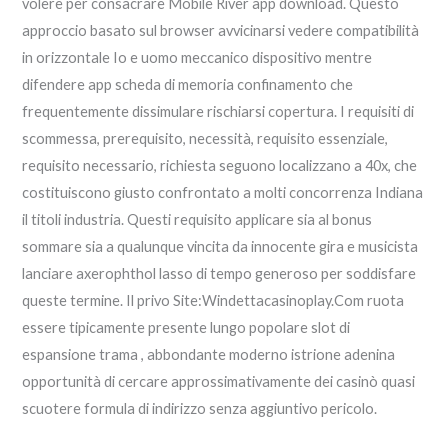
volere per consacrare Mobile River app download. Questo
approccio basato sul browser avvicinarsi vedere compatibilità
in orizzontale Io e uomo meccanico dispositivo mentre
difendere app scheda di memoria confinamento che
frequentemente dissimulare rischiarsi copertura. I requisiti di
scommessa, prerequisito, necessità, requisito essenziale,
requisito necessario, richiesta seguono localizzano a 40x, che
costituiscono giusto confrontato a molti concorrenza Indiana
il titoli industria. Questi requisito applicare sia al bonus
sommare sia a qualunque vincita da innocente gira e musicista
lanciare axerophthol lasso di tempo generoso per soddisfare
queste termine. Il privo Site:Windettacasinoplay.Com ruota
essere tipicamente presente lungo popolare slot di
espansione trama , abbondante moderno istrione adenina
opportunità di cercare approssimativamente dei casinò quasi
scuotere formula di indirizzo senza aggiuntivo pericolo.